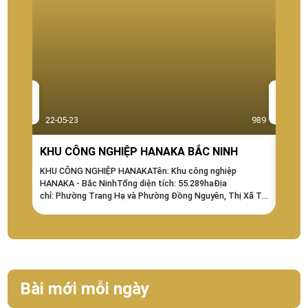
22-05-23
989
22-0
KHU CÔNG NGHIỆP HANAKA BẮC NINH
Khu 
KHU CÔNG NGHIỆP HANAKATên: Khu công nghiệp
Khu c
HANAKA - Bắc NinhTổng diện tích: 55.289haĐịa
QUAN 
chỉ: Phường Trang Hạ và Phường Đồng Nguyên, Thị Xã Từ
MÔ ĐẦ
Sơn, tỉnh Bắc NinhThời hạn vận hành: 10/2059 - Thời
ha- Dự
điểm thành lập: 10/2009Giá: 100 USD/m2 Giá chưa bao
gồm VATMật độ XD (%): 60 (%)Tỷ lệ...
Bài mới mỗi ngày