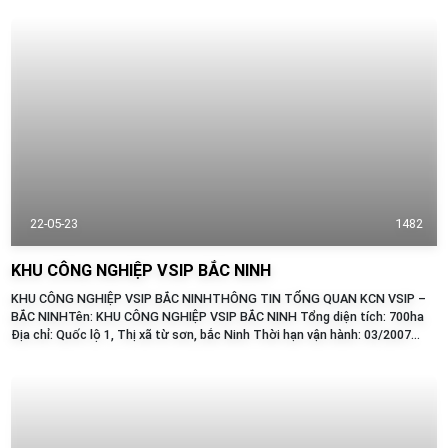
22-05-23
1482
KHU CÔNG NGHIỆP VSIP BẮC NINH
KHU CÔNG NGHIỆP VSIP BẮC NINHTHÔNG TIN TỔNG QUAN KCN VSIP –
BẮC NINHTên: KHU CÔNG NGHIỆP VSIP BẮC NINH Tổng diện tích: 700ha
Địa chỉ: Quốc lộ 1, Thị xã từ sơn, bắc Ninh Thời hạn vận hành: 03/2007
- Thời điểm thành lập: Giá: 200 USD/m2 chưa bao gồm VAT Mật độ XD
(%): 60...