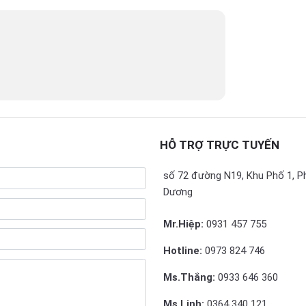
HỖ TRỢ TRỰC TUYẾN
số 72 đường N19, Khu Phố 1, P
Dương
Mr.Hiệp:
0931 457 755
Hotline:
0973 824 746
Ms.Thắng:
0933 646 360
Ms.Linh:
0364 340 121