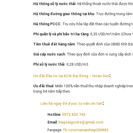
Hệ thống xử lý nước thải
: Hệ thống thoát nước thải được th
Hệ thống đường giao thông tại khu
: Trục đường trung tâm 
Hệ thống PCCC
: Trụ cứu hỏa lắp đặt theo các tuyến đường 
Phí quản lý và phí bảo trì hạ tầng
: 0,35 USD/m²/năm (Chưa 
Tiền thuê đất hàng năm
: Theo quyết định của UBND tỉnh Bắ
Giá cấp nước sạch
: Theo quy định của đơn vị cung cấp dịch 
Phí xử lý nước thả
i: 0,28 USD/m3.
:
Ưu đãi đầu tư tại KCN Đại Đồng – Hoàn Sơn
Ưu đãi thuế
: Miễn 100% tiền thuế thu nhập doanh nghiệp tr
trong 04 năm tiếp theo.
:
Liên hệ ngay để được tư vấn chi tiết
Hotline:
0973.824.746
Email:
hiepsaigonire@gmail.com
Fanpage:
fb.com/vuxuanhiep200885