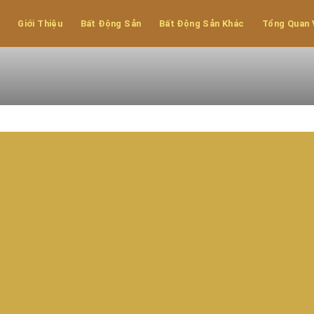
Đồng Hoàng Sơn
Giới Thiệu
Bất Động Sản
Bất Động Sản Khác
Tổng Quan 