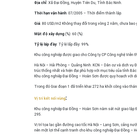
Địa chỉ
: Xã Đại Đồng, Huyện Tiên Du, Tỉnh Bắc Ninh.
Thời hạn vận hành
: 07/2005 – Thời điểm thành lập.
Giá
: 80 USD/m2 Không thay đổi trong vòng 2 năm, chưa bao 
Mật độ xây dựng
(%): 60 (%).
Tỷ lệ lấp đầy
: Tỷ lệ lấp đầy: 99%.
Khu công nghiệp được giao cho Công ty CP Công nghệ Viễn t
Hà Nội – Hải Phòng – Quảng Ninh. KCN – Dân cư và dịch vụ 
trúc thống nhất và hiện đại phù hợp với mục tiêu của tỉnh Bắc
Khu công nghiệp Đại Đồng – Hoàn Sơn được quy hoạch với diệ
Trong đó Giai đoạn 1 đã triển khai 272 ha khởi công vào thá
:
Vị trí kết nối vùng
Khu công nghiệp Đại Đồng – Hoàn Sơn nằm sát nút giao lập t
295.
Vị trí tọa lạc gần đường cao tốc Hà Nội – Lạng Sơn, cảng nư
nên một lợi thế cạnh tranh cho khu công nghiệp Đại Đồng – 