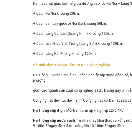
Nằm sát nút giao lập thể giữa đường cao tốc Hà Nội – Lạng S
+ Cách Hà Nội khoảng 20km.
+ Cách sân bay quốc tế Nội Bài khoảng 50km.
+ Cách cảng Cái Lân(Quảng Ninh) khoảng 135km.
+ Cách cửa khẩu Việt Trung (Lạng Sơn) khoảng 130km.
+ Cách cảng Hải Phòng khoảng 120km.
.
Về tính chất thu hút đầu tư Khu Công Nghiệp
Đại Đồng – Hoàn Sơn là Khu công nghiệp tập trung đồng bộ, hi
phương,
gồm các ngành sản xuất công nghiệp sạch, không gây ô nhiễ
Công nghiệp điện tử, điện lạnh; Công nghiệp cơ khí, lắp ráp; 
Hệ thống cấp điện
: Mỗi trạm biến áp xí nghiệp 22/0,4KV.
Hệ thống cấp nước sạch
: Từ nhà máy khai thác và xử lý nư
9.100m3/ngày đêm được nâng lên 13.100m3/ngày đêm.