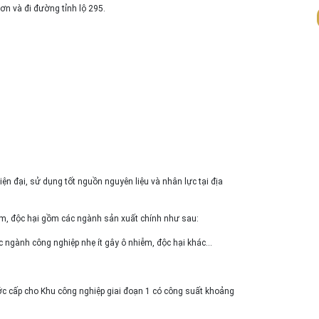
ơn và đi đường tỉnh lộ 295.
ện đại, sử dụng tốt nguồn nguyên liệu và nhân lực tại địa
m, độc hại gồm các ngành sản xuất chính như sau:
các ngành công nghiệp nhẹ ít gây ô nhiễm, độc hại khác…
ớc cấp cho Khu công nghiệp giai đoạn 1 có công suất khoảng