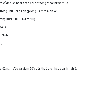
iết kế độc lập hoàn toàn với hệ thống thoát nước mưa.
trong Khu Công nghiệp rộng 34 mét 4 làn xe.
trong KCN (100 – 150m/trụ)
VAT).
c Ninh.
vụ.
ong 02 năm đầu và giảm 50% tiền thuế thu nhập doanh nghiệp