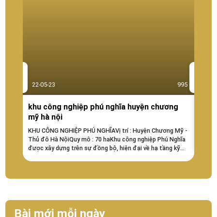
22-05-23
995
22-0
khu công nghiệp phú nghĩa huyện chương
KHU
mỹ hà nội
KHU C
HANAK
KHU CÔNG NGHIỆP PHÚ NGHĨAVị trí : Huyện Chương Mỹ -
chỉ: 
Thủ đô Hà NộiQuy mô : 70 haKhu công nghiệp Phú Nghĩa
Sơn, t
được xây dựng trên sự đồng bộ, hiện đại về hạ tầng kỹ
điểm 
thuật, tiêu chí an cư – lạc nghiệp với...
gồm VA
Bài mới mỗi ngày