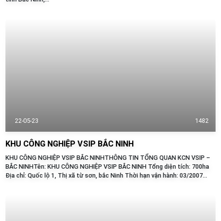
22-05-23
1482
KHU CÔNG NGHIỆP VSIP BẮC NINH
KHU CÔNG NGHIỆP VSIP BẮC NINHTHÔNG TIN TỔNG QUAN KCN VSIP –
BẮC NINHTên: KHU CÔNG NGHIỆP VSIP BẮC NINH Tổng diện tích: 700ha
Địa chỉ: Quốc lộ 1, Thị xã từ sơn, bắc Ninh Thời hạn vận hành: 03/2007
- Thời điểm thành lập: Giá: 200 USD/m2 chưa bao gồm VAT Mật độ XD
(%): 60...