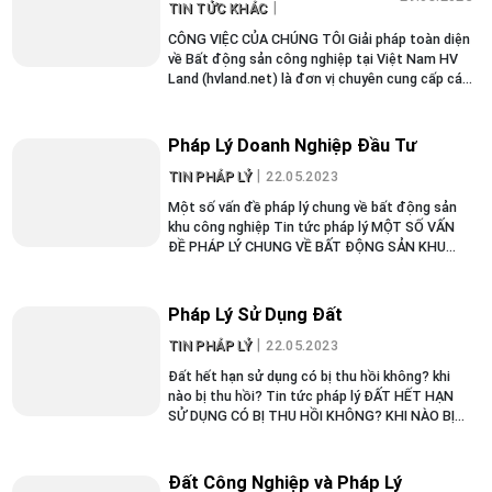
TIN TỨC KHÁC
CÔNG VIỆC CỦA CHÚNG TÔI Giải pháp toàn diện
về Bất động sản công nghiệp tại Việt Nam HV
Land (hvland.net) là đơn vị chuyên cung cấp các
dịch vụ toàn diện trong lĩnh vực bất động sản
công nghiệp tại...
Pháp Lý Doanh Nghiệp Đầu Tư
TIN PHÁP LÝ
22.05.2023
Một số vấn đề pháp lý chung về bất động sản
khu công nghiệp Tin tức pháp lý MỘT SỐ VẤN
ĐỀ PHÁP LÝ CHUNG VỀ BẤT ĐỘNG SẢN KHU
CÔNG NGHIỆP Thị trường bất động sản khu
công nghiệp đang diễn...
Pháp Lý Sử Dụng Đất
TIN PHÁP LÝ
22.05.2023
Đất hết hạn sử dụng có bị thu hồi không? khi
nào bị thu hồi? Tin tức pháp lý ĐẤT HẾT HẠN
SỬ DỤNG CÓ BỊ THU HỒI KHÔNG? KHI NÀO BỊ
THU HỒI? Đất hết hạn sử dụng có bị thu hồi
không?...
Đất Công Nghiệp và Pháp Lý