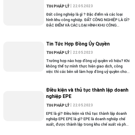
TIN PHÁP LÝ
22.05.2023
Đất công nghiệp là gì ? Đặc điểm và các loại
hình khu công nghiệp. ĐẤT CÔNG NGHIỆP LÀ GÌ?
ĐẶC ĐIỂM VÀ CÁC LOẠI HÌNH KHU CÔNG
NGHIỆP Đất công nghiệp được xem là một
trong những yếu tố cốt lõi phục...
Tin Tức Hợp Đồng Ủy Quyền
TIN PHÁP LÝ
22.05.2023
Trường hợp nào hợp đồng uỷ quyền vô hiệu? Khi
không thể tự mình thực hiện giao dịch, công
việc thì các bên sẽ làm hợp đồng uỷ quyền cho
người khác thay mặt mình làm. Vậy liệu có
trường hợp nào hợp đồng uỷ...
Điều kiện và thủ tục thành lập doanh
nghiệp EPE
TIN PHÁP LÝ
22.05.2023
EPE là gì? Điều kiện và thủ tục thành lập doanh
nghiệp EPE EPE là gì? EPE là doanh nghiệp chế
xuất, được thành lập trong khu chế xuất và phải
đảm bảo các điều kiện tiêu chuẩn cơ bản mới