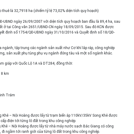
o thuê là 32,7918 ha (chiếm tỷ lệ 73,02% diện tích quy hoạch)
QĐ-UBND ngày 26/09/2007 với diện tích quy hoạch ban đầu là 89,4 ha, sau
 đất ở tại Công văn 2651/UBND-CN ngày 18/09/2015. Sau đó KCN được
c Quyết định số 1754/QĐ-UBND ngày 31/10/2016 và Quyết định số 18/QĐ-
a ngành, tập trung các ngành sản xuất như Cơ khí lắp ráp, công nghiệp
 dựng, sản xuất phụ tùng phụ vụ ngành đóng tàu và một số ngành khác.
nằm giáp với Quốc Lộ 1A và DT284, đồng thời:
 18 km
Đình Trám
ng Khê – Nội Hoàng được lấy từ trạm biến áp 110kV/35kV Song Khê được
ấp điện tới từng lô đất trong khu công nghiệp.
g Khê – Nội Hoàng được lấy từ nhà máy nước sạch Bắc Giang có công
đi ngầm tới ranh giới của từng lô đất trong khu công nghiệp.