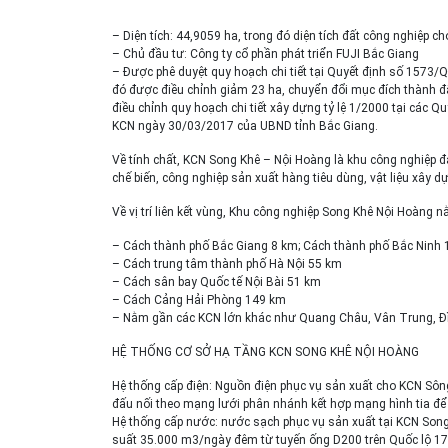
– Diện tích: 44,9059 ha, trong đó diện tích đất công nghiệp ch
– Chủ đầu tư: Công ty cổ phần phát triển FUJI Bắc Giang
– Được phê duyệt quy hoạch chi tiết tại Quyết định số 1573/
đó được điều chỉnh giảm 23 ha, chuyển đổi mục đích thành
điều chỉnh quy hoạch chi tiết xây dựng tỷ lệ 1/2000 tại cá
KCN ngày 30/03/2017 của UBND tỉnh Bắc Giang.
Về tính chất, KCN Song Khê – Nội Hoàng là khu công nghiệp đ
chế biến, công nghiệp sản xuất hàng tiêu dùng, vật liệu xây
Về vị trí liên kết vùng, Khu công nghiệp Song Khê Nội Hoàng 
– Cách thành phố Bắc Giang 8 km; Cách thành phố Bắc Ninh
– Cách trung tâm thành phố Hà Nội 55 km
– Cách sân bay Quốc tế Nội Bài 51 km
– Cách Cảng Hải Phòng 149 km
– Nằm gần các KCN lớn khác như Quang Châu, Vân Trung, 
HỆ THỐNG CƠ SỞ HẠ TẦNG KCN SONG KHÊ NỘI HOÀNG
Hệ thống cấp điện: Nguồn điện phục vụ sản xuất cho KCN Sô
đấu nối theo mạng lưới phân nhánh kết hợp mạng hình tia để c
Hệ thống cấp nước: nước sạch phục vụ sản xuất tại KCN Son
suất 35.000 m3/ngày đêm từ tuyến ống D200 trên Quốc lộ 17, 