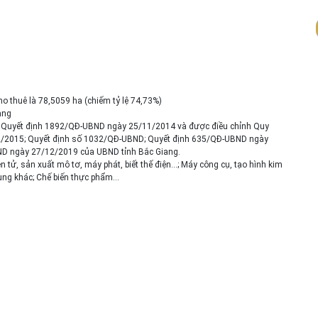
ho thuê là 78,5059 ha (chiếm tỷ lệ 74,73%)
ang
tại Quyết định 1892/QĐ-UBND ngày 25/11/2014 và được điều chỉnh Quy
12/2015; Quyết định số 1032/QĐ-UBND; Quyết định 635/QĐ-UBND ngày
ND ngày 27/12/2019 của UBND tỉnh Bắc Giang.
ện tử, sản xuất mô tơ, máy phát, biết thế điện…; Máy công cụ, tạo hình kim
dụng khác; Chế biến thực phẩm…