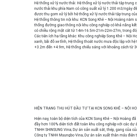
Hệ thống xử lý nước thải: Hệ thống xử lý nước thải tập trung
nước thải khu phía Nam có công suất xử lý 1.200 m3/ngày đêm
được thu gom xử lý bởi hệ thống xử lý nước thải tập trung của 
Hệ thống thông tin nội khu: KCN Song Khê – Nội Hoàng nằm sá
thống đường giao thông nội khu công nghiệp có khả năng kế
có chiều rộng mặt cắt từ 14m-16.5m-21m-22m-27m, trong đó
Các tiện ích hạ tầng khác: Khu công nghiệp Song Khê – Nội 
xanh, bãi đỗ xe tĩnh, Hệ thống thoát nước mưa độc lập với hệ 
+3.2m đến +4.9m, Hệ thống chiếu sáng với khoảng cách từ 3
HIỆN TRẠNG THU HÚT ĐẦU TƯ TẠI KCN SONG KHÊ – NỘI H
Hiện nay, toàn bộ diện tích của KCN Song Khê – Nội Hoàng đã
đầy hơn 100% diện tích đất toàn khu công nghiệp với các dự 
TNHH SHINSUNG Vina; Dự án sản xuất sắt, thép, gang của của
Công ty TNHH Myungbo Vina; Dự án sản xuất thân máy điện 