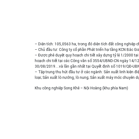
– Diện tích: 105,0563 ha, trong đó diện tích đất công nghiệp c
– Chủ đầu tư: Công ty cổ phần Phát triển hạ tầng KCN Bắc Gi
– Được phê duyệt quy hoạch chi tiết xây dựng tỷ lệ 1/2000 
hoạch chi tiết tại các Công văn số 3554/UBND-CN ngày 14/
30/08/2019….và lần gần nhất tại Quyết định số 1019/QĐ-UB
– Tập trung thu hút đầu tư ở các ngành: Sản xuất linh kiện đi
loại; Sản xuất lò nướng, lò nung; Sản xuất máy móc chuyên 
Khu công nghiệp Song Khê – Nội Hoàng (khu phía Nam)