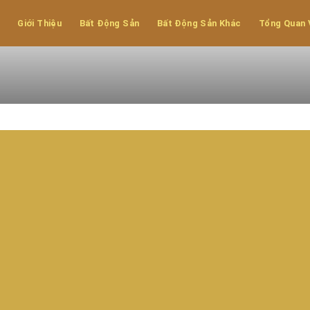
Khê - Nội Hoàng
Giới Thiệu
Bất Động Sản
Bất Động Sản Khác
Tổng Quan 