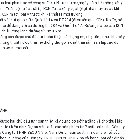
 của khu phía Bắc có công suất xử lý 10.000 m3/ngày đêm; hệ thống xử lý
. Toàn bộ nước thải tại KCN được xử lý cục bộ tại nhà máy trước khi
KCN ra tới loại A trước khi xả thải ra môi trường.
t với nút giao giữa Quốc lộ 1A và DT284 (đi xuyên qua KCN). Do đó, hệ
t nối dễ dàng với cả đường DT284 và Quốc Lộ 1A. Đường nội bộ của KCN
, chiều rộng lòng đường từ 7m-15 m
Hoàng còn được chủ đầu tư hoàn thiện các hạng mục hạ tầng như: Khu cây
thống thoát nước thải, hệ thống thu gom chất thải rắn, san lấp cao độ
0m-35 m mỗi cột.
OÀNG
 được hai chủ đầu tư hoàn thiện xây dựng cơ sở hạ tầng và cho thuê lấp
án tiêu biểu như: Dự án sản xuất các sản phẩm từ Plastic của của Công ty
 Công ty TNHH SEOJIN Việt Nam; Dự án sản xuất linh kiện điện tử của
thoại di động của Công ty TNHH SUN YOUNG Vina và hàng loạt các dự án