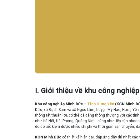
I. Giới thiệu về khu công nghiệp
Khu công nghiệp Minh Đức –
Tỉnh Hưng Yên
(KCN Minh Đứ
Đức, xã Bạch Sam và xã Ngọc Lâm, huyện Mỹ Hào, Hưng Yên với
thông rất thuận lợi, có thể dễ dàng thông thương với các tỉn
như Hà Nội, Hải Phòng, Quảng Ninh, cũng như tiếp cận nhan
do đó tiết kiệm được nhiều chi phí và thời gian vận chuyển, đặ
KCN Minh Đức
có thiết kế hiện đại, đáp ứng đầy đủ nhất các