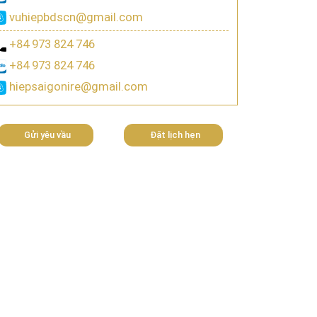
vuhiepbdscn@gmail.com
+84 973 824 746
+84 973 824 746
hiepsaigonire@gmail.com
Gửi yêu vầu
Đặt lịch hẹn