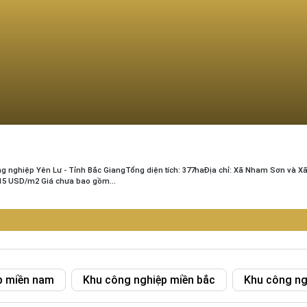
g nghiệp Yên Lư - Tỉnh Bắc GiangTổng diện tích: 377haĐịa chỉ: Xã Nham Sơn và X
 115 USD/m2 Giá chưa bao gồm...
p miền nam
Khu công nghiệp miền bắc
Khu công ng