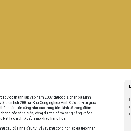
M
c)
được thành lập vào năm 2007 thuộc địa phận xã Minh
I
 diện tích 200 ha. Khu Công nghiệp Minh Đức có vị trí giao
II
h thành lân cận cũng như các trung tâm kinh tế trọng điểm
h chóng các cảng biển, công đường bộ và cảng hàng không
I
c biệt là chi phí Xuất nhập khẩu hàng hóa.
 nhu cầu của nhà đầu tư. VÌ vậy khu công nghiệp đã tiếp nhận