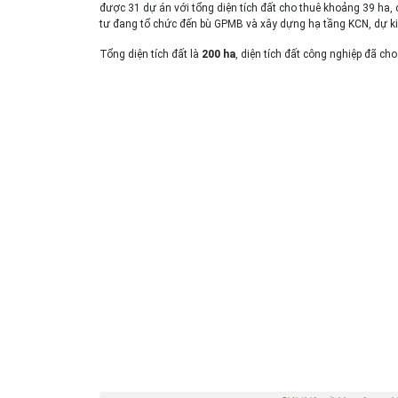
được 31 dự án với tổng diện tích đất cho thuê khoảng 39 ha,
tư đang tổ chức đến bù GPMB và xây dựng hạ tầng KCN, dự ki
Tổng diện tích đất là
200 ha
, diện tích đất công nghiệp đã c