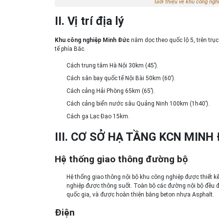
Giới thiệu về khu công ng
II. Vị trí địa lý
Khu công nghiệp Minh Đức
nằm dọc theo quốc lộ 5, trên trục
tế phía Bắc.
Cách trung tâm Hà Nội 30km (45’).
Cách sân bay quốc tế Nội Bài 50km (60’).
Cách cảng Hải Phòng 65km (65’).
Cách cảng biển nước sâu Quảng Ninh 100km (1h40’).
Cách ga Lạc Đạo 15km.
III. CƠ SỞ HẠ TẦNG KCN MINH
Hệ thống giao thông đường bộ
Hệ thống giao thông nội bộ khu công nghiệp được thiết k
nghiệp được thông suốt. Toàn bộ các đường nội bộ đều đư
quốc gia, và được hoàn thiện bằng beton nhựa Asphalt.
Điện