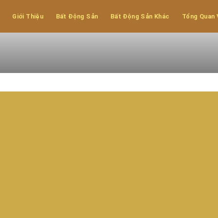
Đức - Tỉnh
Giới Thiệu
Bất Động Sản
Bất Động Sản Khác
Tổng Quan 