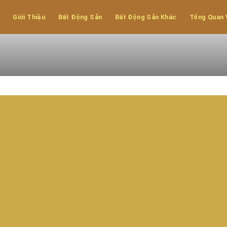
 Thành I- Bắc
Giới Thiệu
Bất Động Sản
Bất Động Sản Khác
Tổng Quan 