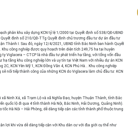
ạch phân khu xây dựng KCN tỷ lệ 1/2000 tại Quyết định số 538/QĐ-UBND
 Quyết định số 210/QĐ-TTg Quyết định chủ trương đầu tư dự án đầu tư
uận Thành I. Sau đó, ngày 12/4/2021, UBND tỉnh Bắc Ninh ban hành Quyết
Khu công nghiệp được quy hoạch trên diện tích 249,75 ha tại huyện
y Viglacera – CTCP là nhà đầu tư phát triển hạ tầng, với tổng vốn đầu
ư hạ tầng khu công nghiệp lớn và uy tín tại Việt Nam với nhiều dự án KCN
g 2C, KCN Yên Mỹ 1, KCN Đồng Văn 4, KCN Phú Hà… Khu công nghiệp
 sẽ nối tiếp thành công của những KCN do Viglacera làm chủ đầu tư. KCN
 xã Ninh Xá, xã Trạm Lộ và xã Nghĩa Đạo, huyện Thuận Thành, tỉnh Bắc
ến quốc lộ đi qua 4 tỉnh thành Hà Nội, Bắc Ninh, Hải Dương, Quảng Ninh).
 tốc Hà Nội – Hải Phòng, dễ dàng tiếp cận các tỉnh thành phố thuộc trung
n lợi khi vừa dễ dàng tiếp cận với Khu dân cư với địa giới cụ thể như