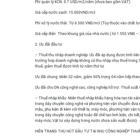
Phí quản lý KCN: 0.7 USD/m2/năm (chưa bao gồm VAT)
Giá cấp nước sạch: 15.000VND/m3
Phí xử lý nước thải: Từ 6.500 VNĐ/m3 (Tùy thuộc vào chất l
Giá cấp điện: Theo khung giá của nhà nước ( từ 1.555 VNĐ 
2. Ưu đãi đầu tư
– Thuế thu nhập doanh nghiệp: Ưu đãi áp dụng được tính liên 
trường hợp doanh nghiệp không có thu nhập chịu thuế trong 3 
thuế, giảm thuế được tính từ năm thứ tư.
Ưu đãi chung: Miễn 02 năm, giảm 50% trong 04 năm tiếp theo
Ưu đãi cho DN công nghệ cao, công nghiệp hỗ trợ: Thuế suất
– Thuế nhập khẩu: Miễn thuế nhập khẩu hàng hóa tạo tài sản 
trong dây chuyền công nghệ và phương tiện vận chuyển đưa đón 
mẫu, phụ kiện đi kèm với thiết bị, máy móc, phương tiện vận t
trong dây chuyền công nghệ hoặc để chế tạo linh kiện, chi tiết,
máy móc; Vật tư xây dựng trong nước chưa sản xuất được).
HIỆN TRẠNG THU HÚT ĐẦU TƯ TẠI KHU CÔNG NGHIỆP THUẬ