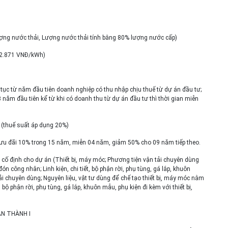
ượng nước thải, Lượng nước thải tính bằng 80% lượng nước cấp)
– 2.871 VNĐ/kWh)
tục từ năm đầu tiên doanh nghiệp có thu nhập chịu thuế từ dự án đầu tư;
năm đầu tiên kể từ khi có doanh thu từ dự án đầu tư thì thời gian miễn
 (thuế suất áp dụng 20%)
 ưu đãi 10% trong 15 năm, miễn 04 năm, giảm 50% cho 09 năm tiếp theo.
cố định cho dự án (Thiết bị, máy móc; Phương tiện vận tải chuyên dùng
công nhân; Linh kiện, chi tiết, bộ phận rời, phụ tùng, gá lắp, khuôn
ải chuyên dùng; Nguyên liệu, vật tư dùng để chế tạo thiết bị, máy móc nằm
 bộ phận rời, phụ tùng, gá lắp, khuôn mẫu, phụ kiện đi kèm với thiết bị,
N THÀNH I