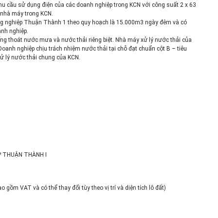
u cầu sử dụng điện của các doanh nghiệp trong KCN với công suất 2 x 63
 nhà máy trong KCN.
ng nghiệp Thuận Thành 1 theo quy hoạch là 15.000m3 ngày đêm và có
nh nghiệp.
hống thoát nước mưa và nước thải riêng biệt. Nhà máy xử lý nước thải của
nh nghiệp chịu trách nhiệm nước thải tại chỗ đạt chuẩn cột B – tiêu
ử lý nước thải chung của KCN.
P THUẬN THÀNH I
gồm VAT và có thể thay đổi tùy theo vị trí và diện tích lô đất)