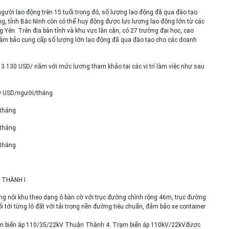
gười lao động trên 15 tuổi trong đó, số lượng lao động đã qua đào tạo
ng, tỉnh Bắc Ninh còn có thể huy động được lực lượng lao động lớn từ các
 Yên. Trên địa bàn tỉnh và khu vực lân cận, có 27 trường đại học, cao
đảm bảo cung cấp số lượng lớn lao động đã qua đào tạo cho các doanh
 3.130 USD/ năm với mức lương tham khảo tại các vị trí làm việc như sau
69 USD/người/tháng
/tháng
/tháng
/tháng
 THÀNH I
ờng nội khu theo dạng ô bàn cờ với trục đường chính rộng 46m, trục đường
tới từng lô đất với tải trọng nền đường tiêu chuẩn, đảm bảo xe container
trạm biến âp 110/35/22kV Thuận Thành 4. Trạm biến áp 110kV/22kVđược