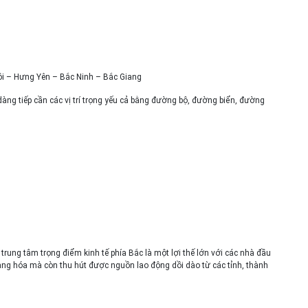
ội – Hưng Yên – Bắc Ninh – Bắc Giang
àng tiếp cần các vị trí trọng yếu cả bằng đường bộ, đường biển, đường
 trung tâm trọng điểm kinh tế phía Bắc là một lợi thế lớn với các nhà đầu
àng hóa mà còn thu hút được nguồn lao động dồi dào từ các tỉnh, thành