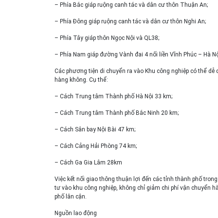
– Phía Bắc giáp ruộng canh tác và dân cư thôn Thuận An;
– Phía Đông giáp ruộng canh tác và dân cư thôn Nghi An;
– Phía Tây giáp thôn Ngọc Nội và QL38;
– Phía Nam giáp đường Vành đai 4 nối liền Vĩnh Phúc – Hà N
Các phương tiện di chuyển ra vào Khu công nghiệp có thể dễ d
hàng không. Cụ thể:
– Cách Trung tâm Thành phố Hà Nội 33 km;
– Cách Trung tâm Thành phố Bắc Ninh 20 km;
– Cách Sân bay Nội Bài 47 km;
– Cách Cảng Hải Phòng 74 km;
– Cách Ga Gia Lâm 28km
Việc kết nối giao thông thuận lợi đến các tỉnh thành phố trong
tư vào khu công nghiệp, không chỉ giảm chi phí vận chuyển h
phố lân cận.
Nguồn lao động