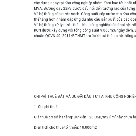
xây dựng ngay tại Khu công nghiệp nhằm đảm bảo tốt nhất nh
MVA. Đường dây 22kV được đấu nối đến tường rào của từng
Về hệ thống cấp nước sạch: Công suất cấp nước cho Khu cô
thể tăng hơn nhằm đáp ứng đủ nhu cầu sản xuất của các doa
Về hệ thống xử lý nước thải: Khu công nghiệp bố trí hai hệ t
KCN được xây dựng với tổng công suất 9.000m3/ngày đêm. Doa
chuẩn QCVN 40: 2011/BTNMT trước khi xả thải ra hệ thống x
CHI PHÍ THUÊ ĐẤT VÀ ƯU ĐÃI ĐẦU TƯ TẠI KHU CÔNG NGHIỆ
1. Chi phí thuê
Giá thuê cơ sở hạ tầng: Dự kiến 120 USD/m2 (Phí này chưa bao 
Diện tích cho thuê tối thiểu: 10.000m2