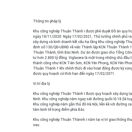
Thông tin pháp lý
Khu công nghiệp Thuận Thành I được phê duyệt Đồ án quy ho
ngày 18/11/2020. Ngày 17/02/2021, Thủ tướng chính phủ ra
xây dựng và kinh doanh kết cấu hạ tầng Khu công nghiệp Th
định số 130/QĐ-UBND về việc Thành lập KCN Thuận Thành 1. 
Thuận Thành, tỉnh Bắc Ninh. Dự án được giao cho Tổng Công t
tư hơn 2.800 tỷ đồng. Viglacera là một trong những chủ đầu t
thành công như KCN Tiên Sơn, KCN Yên Phong, KCN Yên Phon
Thuận Thành 1 khi chính thức đi vào hoạt động được kỳ vọng
được quy hoạch có thời hạn đến ngày 17/02/2071.
Vị trí địa lý
Khu công nghiệp Thuận Thành I được quy hoạch xây dựng tại
Ninh. Khu công nghiệp nằm ngay sát đường quốc lộ 18 (là tuy
Khu công nghiệp nằm gần thủ đô Hà Nội, liền kề với đường cao
tâm kinh tế trọng điểm phía Bắc.
Khu công nghiệp Thuận Thànnh I nằm tại vị trí giao thông thuậ
sau: