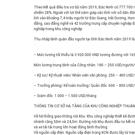
Theo kết quả điều tra sơ bộ năm 2019, Bắc Ninh có 777.700 n
chiếm 28%. Ngoài với lợi thế nằm giáp các tỉnh với số dân đô
ỉnh vào khoảng 7,4 triệu người từ Bắc Giang, Hải Dương, Hưng
đẳng, cao đẳng nghề và 42 trường trung cấp chuyên nghiệp 
nghiệp trong khu công nghiệp.
Thu nhập bình quân đầu người tại tỉnh Bắc Ninh năm 2019 là
:
– Mức lương tối thiểu là 3.920.000 VND tương đương với 1
Mức lương trung bình của Công nhân: 180 – 250 USD/người
– Kỹ sư/ Kỹ thuật viên/ Nhân viên văn phòng: 250 – 400 USD
– Trưởng phòng/ Kế toán trưởng/ Quản đốc: 600 – 800 USD
– Giám đốc: 1.000 – 1.500 USD/tháng
THÔNG TIN CƠ SỞ HẠ TẦNG CỦA KHU CÔNG NGHIỆP THUẬN
Về hệ thống giao thông nội khu: Khu công nghiệp thiết kế đư
nhánh rộng 50m và 24,5m. Đường nội khu được đầu tư kết nối 
và xe tải tải trọng lớn hoạt động bình thường.
Về nguồn cấp điện: Nguồn cấp điện trong KCN được lấy từ 