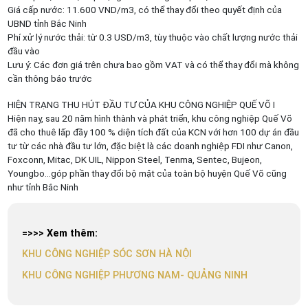
Giá cấp nước: 11.600 VND/m3, có thể thay đổi theo quyết định của
UBND tỉnh Bắc Ninh
Phí xử lý nước thải: từ 0.3 USD/m3, tùy thuộc vào chất lượng nước thải
đầu vào
Lưu ý: Các đơn giá trên chưa bao gồm VAT và có thể thay đổi mà không
cần thông báo trước
HIỆN TRẠNG THU HÚT ĐẦU TƯ CỦA KHU CÔNG NGHIỆP QUẾ VÕ I
Hiện nay, sau 20 năm hình thành và phát triển, khu công nghiệp Quế Võ
đã cho thuê lấp đầy 100 % diện tích đất của KCN với hơn 100 dự án đầu
tư từ các nhà đầu tư lớn, đặc biệt là các doanh nghiệp FDI như Canon,
Foxconn, Mitac, DK UIL, Nippon Steel, Tenma, Sentec, Bujeon,
Youngbo…góp phần thay đổi bộ mặt của toàn bộ huyện Quế Võ cũng
như tỉnh Bắc Ninh
=>>> Xem thêm:
KHU CÔNG NGHIỆP SÓC SƠN HÀ NỘI
KHU CÔNG NGHIỆP PHƯƠNG NAM- QUẢNG NINH