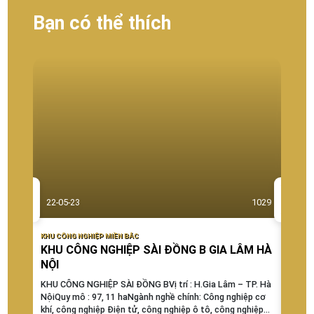
Bạn có thể thích
22-05-23
1029
22-0
KHU CÔNG NGHIỆP MIỀN BẮC
KHU CÔ
KHU CÔNG NGHIỆP SÀI ĐỒNG B GIA LÂM HÀ
KHU
NỘI
HÀ N
KHU CÔNG NGHIỆP SÀI ĐỒNG BVị trí : H.Gia Lâm – TP. Hà
KHU C
NộiQuy mô : 97, 11 haNgành nghề chính: Công nghiệp cơ
Huyện
khí, công nghiệp Điện tử, công nghiệp ô tô, công nghiệp
nghiệ