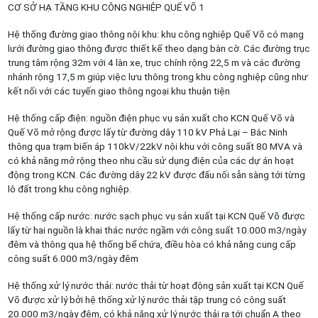
CƠ SỞ HẠ TẦNG KHU CÔNG NGHIỆP QUẾ VÕ 1
Hệ thống đường giao thông nội khu: khu công nghiệp Quế Võ có mạng
lưới đường giao thông được thiết kế theo dạng bàn cờ. Các đường trục
trung tâm rộng 32m với 4 làn xe, trục chính rộng 22,5 m và các đường
nhánh rộng 17,5 m giúp việc lưu thông trong khu công nghiệp cũng như
kết nối với các tuyến giao thông ngoại khu thuận tiện
Hệ thống cấp điện: nguồn điện phục vụ sản xuất cho KCN Quế Võ và
Quế Võ mở rộng được lấy từ đường dây 110 kV Phả Lại – Bắc Ninh
thông qua trạm biến áp 110kV/22kV nội khu với công suất 80 MVA và
có khả năng mở rộng theo nhu cầu sử dụng điện của các dự án hoạt
động trong KCN. Các đường dây 22 kV được đấu nối sẵn sàng tới từng
lô đất trong khu công nghiệp.
Hệ thống cấp nước: nước sạch phục vụ sản xuất tại KCN Quế Võ được
lấy từ hai nguồn là khai thác nước ngầm với công suất 10.000 m3/ngày
đêm và thông qua hệ thống bể chứa, điều hòa có khả năng cung cấp
công suất 6.000 m3/ngày đêm
Hệ thống xử lý nước thải: nước thải từ hoạt động sản xuất tại KCN Quế
Võ được xử lý bởi hệ thống xử lý nước thải tập trung có công suất
20.000 m3/ngày đêm, có khả năng xử lý nước thải ra tới chuẩn A theo