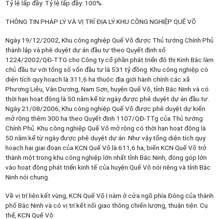
Tỷ lệ lấp đầy: Tỷ lệ lấp đầy: 100%
THÔNG TIN PHÁP LÝ VÀ VỊ TRÍ ĐỊA LÝ KHU CÔNG NGHIỆP QUẾ VÕ
Ngày 19/12/2002, Khu công nghiệp Quế Võ được Thủ tướng Chính Phủ
thành lập và phê duyệt dự án đầu tư theo Quyết định số
1224/2002/QĐ-TTG cho Công ty cổ phần phát triển đô thị Kinh Bắc làm
chủ đầu tư với tổng số vốn đầu tư là 531 tỷ đồng. Khu công nghiệp có
diện tích quy hoạch là 311,6 ha thuộc địa giới hành chính các xã
Phương Liễu, Vân Dương, Nam Sơn, huyện Quế Võ, tỉnh Bắc Ninh và có
thời hạn hoạt động là 50 năm kể từ ngày được phê duyệt dự án đầu tư.
Ngày 21/08/2006, Khu công nghiệp Quế Võ được phê duyệt dự kiến
mở rộng thêm 300 ha theo Quyết định 1107/QĐ-TTg của Thủ tướng
Chính Phủ. Khu công nghiệp Quế Võ mở rộng có thời hạn hoạt động là
50 năm kể từ ngày được phê duyệt dự án. Như vậy tổng diện tích quy
hoạch hai giai đoạn của KCN Quế Võ là 611,6 ha, biến KCN Quế Võ trở
thành một trong khu công nghiệp lớn nhất tỉnh Bắc Ninh, đóng góp lớn
vào hoạt động phát triển kinh tế của huyện Quế Võ nói riêng và tỉnh Bắc
Ninh nói chung.
Về vị trí liên kết vùng, KCN Quế Võ I nằm ở cửa ngõ phía Đông của thành
phố Bắc Ninh và có vị trí kết nối giao thông chiến lượng, thuận tiện. Cụ
thể, KCN Quế Võ: