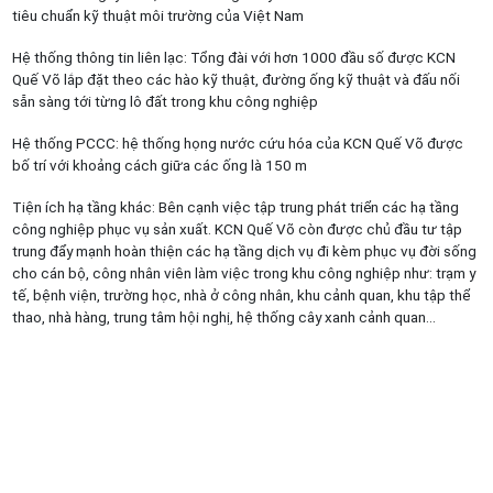
tiêu chuẩn kỹ thuật môi trường của Việt Nam
Hệ thống thông tin liên lạc: Tổng đài với hơn 1000 đầu số được KCN
Quế Võ lắp đặt theo các hào kỹ thuật, đường ống kỹ thuật và đấu nối
sẵn sàng tới từng lô đất trong khu công nghiệp
Hệ thống PCCC: hệ thống họng nước cứu hóa của KCN Quế Võ được
bố trí với khoảng cách giữa các ống là 150 m
Tiện ích hạ tầng khác: Bên cạnh việc tập trung phát triển các hạ tầng
công nghiệp phục vụ sản xuất. KCN Quế Võ còn được chủ đầu tư tập
trung đẩy mạnh hoàn thiện các hạ tầng dịch vụ đi kèm phục vụ đời sống
cho cán bộ, công nhân viên làm việc trong khu công nghiệp như: trạm y
tế, bệnh viện, trường học, nhà ở công nhân, khu cảnh quan, khu tập thể
thao, nhà hàng, trung tâm hội nghị, hệ thống cây xanh cảnh quan…