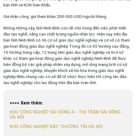
bàn tỉnh và KCN Gián Khẩu.
Giá nhân công: giá tham khảo 200-500 USD/người/tháng.
Không những vậy, tỉnh Ninh Bình còn rất chú trọng đến việc phát triển
đào tạo nghề, nâng cao chất lượng nguồn nhân lực: Hiện nay, trên địa
bàn tỉnh Ninh Bình có 36 cơ sở giáo dục nghề nghiệp và cơ sở có tham
gia hoạt động giáo dục nghề nghiệp.Trong đó có 05 trường cao đẳng,
10 trường trung cấp, 12 trung tâm giáo dục nghề nghiệp và 9cơ sở
khác có tham gia hoạt động giáo dục nghề nghiệp.Ninh Bình đã thực
hiện đồng bộ các giải pháp nhằm xây dựng, mở rộng mạng lưới cơ sở
giáo dục nghề nghiệp, khuyến khích xã hội hóa trong giáo dục nghề
nghiệp.Nhìn chung các cơ sở đã tổ chức thực hiện tốt công tác đào
tạo nghề nghiệp cho lao động trên địa bàn toàn tỉnh.
=>>> Xem thêm:
KHU CÔNG NGHIỆP SÀI ĐỒNG A - THỊ TRẤN SÀI ĐỒNG -
HÀ NỘI
KHU CÔNG NGHIỆP BẮC THƯỜNG TÍN HÀ NỘI