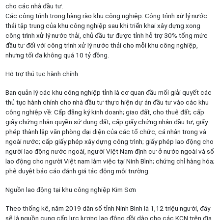
cho các nhà đầu tư.
Các công trình trong hàng rào khu công nghiệp: Công trình xử lý nước
thải tập trung của khu công nghiệp sau khi triển khai xây dựng xong
công trình xử lý nước thải, chủ đầu tư được tỉnh hỗ trợ 30% tổng mức
đầu tư đối với công trình xử lý nước thải cho mỗi khu công nghiệp,
nhưng tối đa không quá 10 tỷ đồng.
Hỗ trợ thủ tục hành chính
Ban quản lý các khu công nghiệp tỉnh là cơ quan đầu mối giải quyết các
thủ tục hành chính cho nhà đầu tư thực hiện dự án đầu tư vào các khu
công nghiệp về: Cấp đăng ký kinh doanh; giao đất, cho thuê đất; cấp
giấy chứng nhận quyền sử dụng đất; cấp giấy chứng nhận đầu tư; giấy
phép thành lập văn phòng đại diện của các tổ chức, cá nhân trong và
ngoài nước; cấp giấy phép xây dựng công trình; giấy phép lao động cho
người lao động nước ngoài, người Việt Nam định cư ở nước ngoài và sổ
lao động cho người Việt nam làm việc tại Ninh Bình; chứng chỉ hàng hóa;
phê duyệt báo cáo đánh giá tác động môi trường.
Nguồn lao động tại khu công nghiệp Kim Sơn
Theo thống kê, năm 2019 dân số tỉnh Ninh Bình là 1,12 triệu người, đây
sẽ là nguồn cung cấp lực lượng lao động dồi dào cho các KCN trên địa