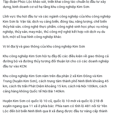
Tập đoàn Phúc Lộc khảo sát, triển khai công tác chuẩn bị đầu tư xây
dựng, kinh doanh cơ sở hạ tầng khu công nghiệp Kim Sơn.
Lĩnh vực thu hút đầu tư và các ngành công nghiệp của khu công nghiệp
Kim Sơn là: Vận tải; dịch vụ cảng biển; đóng tàu; năng lượng; chế biến
thủy-hải sản; công nghệ thực phẩm; công nghệ sinh học phục vụ nông
nghiệp, thủy sản; may mặc, thủ công mỹ nghệ kết hợp với dịch vụ du
lịch; một số loại hình công nghiệp khác.
Vị trí địa lý và giao thông của khu công nghiệp Kim Sơn
Khu công nghiệp Kim Sơn hội tụ đầy đủ các điều kiện về giao thông cả
đường bộ và đường thủy tương đối thuận lợi cho có các doanh nghiệp
đầu tư vào KCN:
Khu công nghiệp Kim Sơn nằm trên địa phận 2 xã Kim Đông và Kim
Trung (huyện Kim Sơn), cách trung tâm thành phố Ninh Bình khoảng 45
km, cách thị trấn Phát Diệm khoảng 15 km; cách Hà Nội 100km, cách
cảng hàng không Quốc tế Nội Bài 140km.
Huyện Kim Sơn có quốc lộ 10 cũ, quốc lộ 10 mới và quốc lộ 21B đi
xuyên ngang qua 11 xã ở phía bắc. Phía nam có tỉnh lộ 481 nối từ Yên
Lộc đến bờ biển Ninh Bình qua 8 xã đang được đầu tư nâng cấp thành