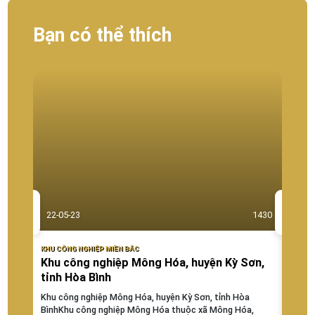
Bạn có thể thích
22-05-23
1430
22-0
KHU CÔNG NGHIỆP MIỀN BẮC
KHU CÔ
Khu công nghiệp Mông Hóa, huyện Kỳ Sơn,
Khu 
tỉnh Hòa Bình
Khu c
Việt H
Khu công nghiệp Mông Hóa, huyện Kỳ Sơn, tỉnh Hòa
Tăng T
BìnhKhu công nghiệp Mông Hóa thuộc xã Mông Hóa,