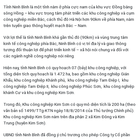
Tỉnh Ninh Bình là một tỉnh nằm ở phía cực nam của khu vực Đồng bằng
sông Hồng – khu vực trọng tâm phát triển các khu công nghiệp và cụm
công nghiệp miền Bắc, cách thủ đô Hà Nội hơn 90km về phía Nam, nằm
trên tuyến giao thông huyết mạch Bắc – Nam.
Với lợi thế là tỉnh Ninh Bình khá gần thủ đô (90km) và vùng trung tâm
kinh tế công nghiệp phía Bắc, Ninh Bình có vị trí địa lý và giao thông
tương đối thuận lợi để phát triển kinh tế – xã hội nói chung và đối với
các ngành nghề công nghiệp nói riêng.
Hiện nay, tỉnh Ninh Bình có quy hoạch 07 (bảy) khu công nghiệp, với
tổng diện tích quy hoạch là 1.472 ha, bao gồm khu công nghiệp Gián
Khẩu, khu công nghiệp Khánh phú, khu công nghiệp Tam Điệp I, khu
công nghiệp Tam Điệp II, khu công nghiệp Phúc Sơn, khu công nghiệp
khánh Cư và khu công nghiệp Kim Sơn.
Trong đó, Khu công nghiệp Kim Sơn có quy mô diện tích là 200 ha (theo
văn bản số 1499/TTg-KTN ngày 18/8/2014 của Thủ tướng Chính phủ).
Khu công nghiệp Kim Sơn nằm trên địa phận 2 xã Kim Đông và Kim
Trung (huyện Kim Sơn).
UBND tỉnh Ninh Bình đã đồng ý chủ trương cho phép Công ty Cổ phần