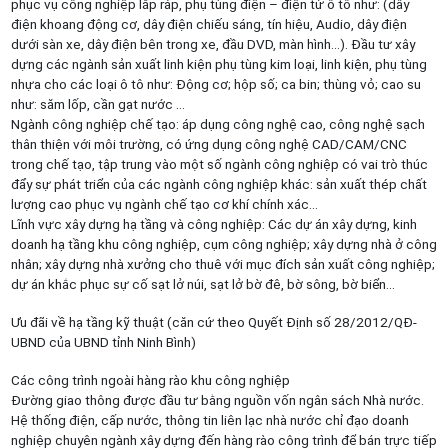
phục vụ công nghiệp lắp ráp, phụ tùng điện – điện tử ô tô như: (dây
điện khoang động cơ, dây điện chiếu sáng, tín hiệu, Audio, dây điện
dưới sàn xe, dây điện bên trong xe, đầu DVD, màn hình…). Đầu tư xây
dựng các ngành sản xuất linh kiện phụ tùng kim loại, linh kiện, phụ tùng
nhựa cho các loại ô tô như: Động cơ; hộp số; ca bin; thùng vỏ; cao su
như: săm lốp, cần gạt nước …
Ngành công nghiệp chế tạo: áp dụng công nghệ cao, công nghệ sạch
thân thiện với môi trường, có ứng dụng công nghệ CAD/CAM/CNC
trong chế tạo, tập trung vào một số ngành công nghiệp có vai trò thúc
đẩy sự phát triển của các ngành công nghiệp khác: sản xuất thép chất
lượng cao phục vụ ngành chế tạo cơ khí chính xác…
Lĩnh vực xây dựng hạ tầng và công nghiệp: Các dự án xây dựng, kinh
doanh hạ tầng khu công nghiệp, cụm công nghiệp; xây dựng nhà ở công
nhân; xây dựng nhà xưởng cho thuê với mục đích sản xuất công nghiệp;
dự án khắc phục sự cố sạt lở núi, sạt lở bờ đê, bờ sông, bờ biển…
Ưu đãi về hạ tầng kỹ thuật (căn cứ theo Quyết Định số 28/2012/QĐ-
UBND của UBND tỉnh Ninh Bình)
Các công trình ngoài hàng rào khu công nghiệp
Đường giao thông được đầu tư bằng nguồn vốn ngân sách Nhà nước.
Hệ thống điện, cấp nước, thông tin liên lạc nhà nước chỉ đạo doanh
nghiệp chuyên ngành xây dựng đến hàng rào công trình để bán trực tiếp