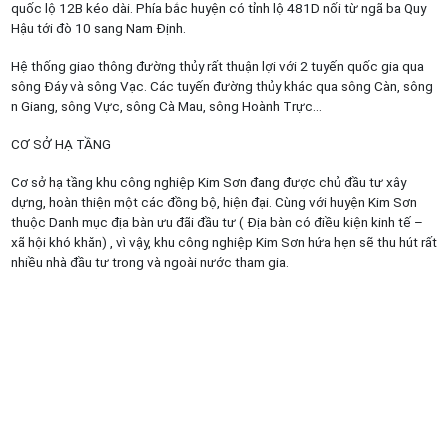
quốc lộ 12B kéo dài. Phía bắc huyện có tỉnh lộ 481D nối từ ngã ba Quy
Hậu tới đò 10 sang Nam Định.
Hệ thống giao thông đường thủy rất thuận lợi với 2 tuyến quốc gia qua
sông Đáy và sông Vạc. Các tuyến đường thủy khác qua sông Càn, sông
n Giang, sông Vực, sông Cà Mau, sông Hoành Trực…
CƠ SỞ HẠ TẦNG
Cơ sở hạ tầng khu công nghiệp Kim Sơn đang được chủ đầu tư xây
dựng, hoàn thiện một các đồng bộ, hiện đại. Cùng với huyện Kim Sơn
thuộc Danh mục địa bàn ưu đãi đầu tư ( Địa bàn có điều kiện kinh tế –
xã hội khó khăn) , vì vậy, khu công nghiệp Kim Sơn hứa hẹn sẽ thu hút rất
nhiều nhà đầu tư trong và ngoài nước tham gia.