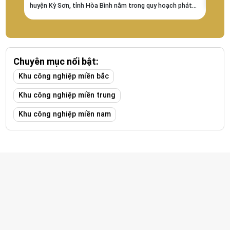
Giang 
huyện Kỳ Sơn, tỉnh Hòa Bình nằm trong quy hoạch phát
06/20
triển các khu công nghiệp Việt Nam được Thủ tướng
độ...
chính phủ chấp thuận tại văn bản số...
Chuyên mục nổi bật:
Khu công nghiệp miền bắc
Khu công nghiệp miền trung
Khu công nghiệp miền nam