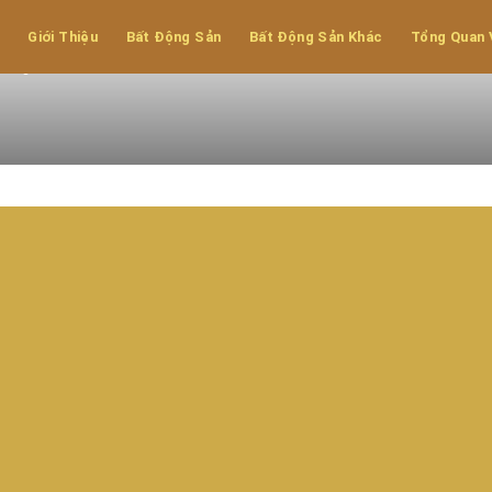
Giới Thiệu
Bất Động Sản
Bất Động Sản Khác
Tổng Quan 
hịnh - Hòa Bình