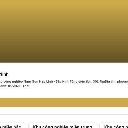
Ninh
u công nghiệp Nam Sơn Hạp Lĩnh - Bắc NinhTổng diện tích: 306.4haĐịa chỉ: phườ
nh: 05/2060 - Thời...
p miền bắc
Khu công nghiệp miền trung
Khu công n