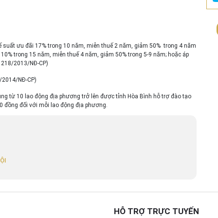
ế suất ưu đãi 17% trong 10 năm, miễn thuế 2 năm, giảm 50% trong 4 năm
đãi 10% trong 15 năm, miễn thuế 4 năm, giảm 50% trong 5-9 năm; hoặc áp
ố 218/2013/NĐ-CP)
46/2014/NĐ-CP)
ng từ 10 lao động địa phương trở lên được tỉnh Hòa Bình hỗ trợ đào tạo
0 đồng đối với mỗi lao động địa phương.
ỘI
HỖ TRỢ TRỰC TUYẾN