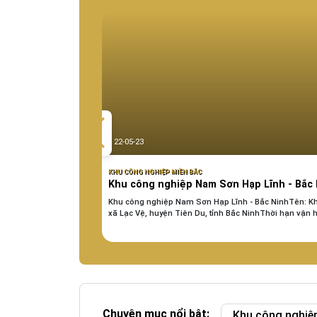
22-05-23
KHU CÔNG NGHIỆP MIỀN BẮC
Khu công nghiệp Nam Sơn Hạp Lĩnh - Bắc 
Khu công nghiệp Nam Sơn Hạp Lĩnh - Bắc NinhTên: Kh
xã Lạc Vệ, huyện Tiên Du, tỉnh Bắc NinhThời hạn vận hà
Chuyên mục nổi bật:
Khu công nghiệ