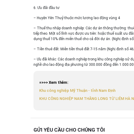
6. Ưu đãi đầu tư
– Huyện Yên Thuỷ thuộc mức lương lao động vùng 4
– Thuế thu nhập doanh nghiệp: Các dự án thông thường: thu
tiếp theo. Một số lĩnh vực được ưu tiên: hoặc thuế suất ưu 
dụng thuế 10% đến miễn thuế cho cả đời dự án. (Nghị định s
– Tiền thuê đất: Miễn tiền thuê đất 7-15 năm (Nghị định số 
– Ưu đãi khác: Các doanh nghiệp trong khu công nghiệp sử dụ
nghề cho lao động địa phương từ 300.000 đồng đến 1.000.00
=>>> Xem thêm:
Khu công nghiệp Mỹ Thuận - tỉnh Nam Định
KHU CÔNG NGHIỆP NAM THĂNG LONG TỪ LIÊM HÀ N
GỬI YÊU CẦU CHO CHÚNG TÔI