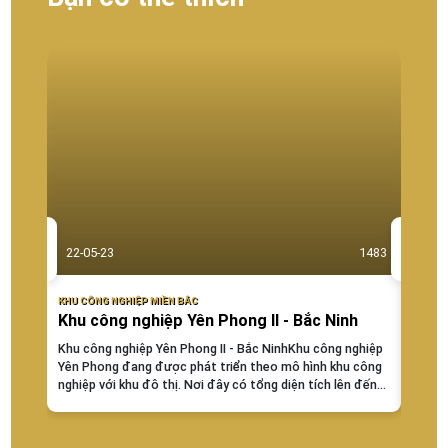
22-05-23
1483
22-0
KHU CÔNG NGHIỆP MIỀN BẮC
KHU CÔ
Khu công nghiệp Yên Phong II - Bắc Ninh
khu 
Khu công nghiệp Yên Phong II - Bắc NinhKhu công nghiệp
KHU C
Yên Phong đang được phát triển theo mô hình khu công
– Hà N
nghiệp với khu đô thị. Nơi đây có tổng diện tích lên đến
xuất s
1200ha. Trong đó, diện tích phần KCN cho sản...
khí đi