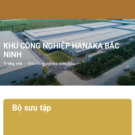
KHU CÔNG NGHIỆP HANAKA BẮC
NINH
Trang chủ
Khu công nghiệp miền bắc
/
Bộ sưu tập