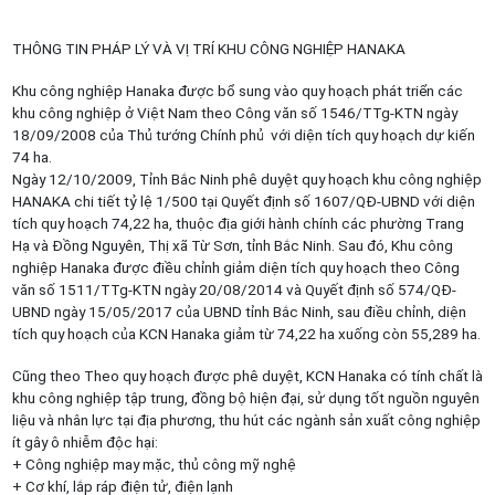
THÔNG TIN PHÁP LÝ VÀ VỊ TRÍ KHU CÔNG NGHIỆP HANAKA
Khu công nghiệp Hanaka được bổ sung vào quy hoạch phát triển các
khu công nghiệp ở Việt Nam theo Công văn số 1546/TTg-KTN ngày
18/09/2008 của Thủ tướng Chính phủ với diện tích quy hoạch dự kiến
74 ha.
Ngày 12/10/2009, Tỉnh Bắc Ninh phê duyệt quy hoạch khu công nghiệp
HANAKA chi tiết tỷ lệ 1/500 tại Quyết định số 1607/QĐ-UBND với diện
tích quy hoạch 74,22 ha, thuộc địa giới hành chính các phường Trang
Hạ và Đồng Nguyên, Thị xã Từ Sơn, tỉnh Bắc Ninh. Sau đó, Khu công
nghiệp Hanaka được điều chỉnh giảm diện tích quy hoạch theo Công
văn số 1511/TTg-KTN ngày 20/08/2014 và Quyết định số 574/QĐ-
UBND ngày 15/05/2017 của UBND tỉnh Bắc Ninh, sau điều chỉnh, diện
tích quy hoạch của KCN Hanaka giảm từ 74,22 ha xuống còn 55,289 ha.
Cũng theo Theo quy hoạch được phê duyệt, KCN Hanaka có tính chất là
khu công nghiệp tập trung, đồng bộ hiện đại, sử dụng tốt nguồn nguyên
liệu và nhân lực tại địa phương, thu hút các ngành sản xuất công nghiệp
ít gây ô nhiễm độc hại:
+ Công nghiệp may mặc, thủ công mỹ nghệ
+ Cơ khí, lắp ráp điện tử, điện lạnh