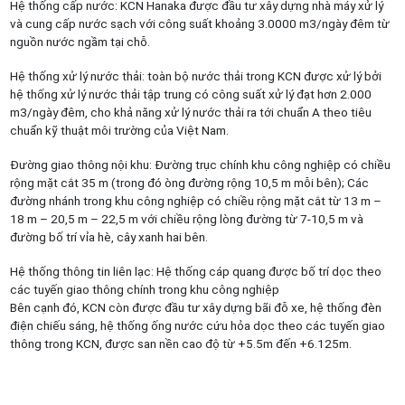
Hệ thống cấp nước: KCN Hanaka được đầu tư xây dựng nhà máy xử lý
và cung cấp nước sạch với công suất khoảng 3.0000 m3/ngày đêm từ
nguồn nước ngầm tại chỗ.
Hệ thống xử lý nước thải: toàn bộ nước thải trong KCN được xử lý bởi
hệ thống xử lý nước thải tập trung có công suất xử lý đạt hơn 2.000
m3/ngày đêm, cho khả năng xử lý nước thải ra tới chuẩn A theo tiêu
chuẩn kỹ thuật môi trường của Việt Nam.
Đường giao thông nội khu: Đường trục chính khu công nghiệp có chiều
rộng mặt cắt 35 m (trong đó òng đường rộng 10,5 m mỗi bên); Các
đường nhánh trong khu công nghiệp có chiều rộng mặt cắt từ 13 m –
18 m – 20,5 m – 22,5 m với chiều rộng lòng đường từ 7-10,5 m và
đường bố trí vỉa hè, cây xanh hai bên.
Hệ thống thông tin liên lạc: Hệ thống cáp quang được bố trí dọc theo
các tuyến giao thông chính trong khu công nghiệp
Bên cạnh đó, KCN còn được đầu tư xây dựng bãi đỗ xe, hệ thống đèn
điện chiếu sáng, hệ thống ống nước cứu hỏa dọc theo các tuyến giao
thông trong KCN, được san nền cao độ từ +5.5m đến +6.125m.