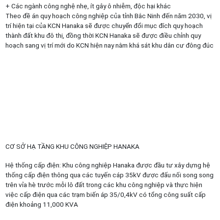
+ Các ngành công nghệ nhẹ, ít gây ô nhiễm, độc hại khác
Theo đề án quy hoạch công nghiệp của tỉnh Bắc Ninh đến năm 2030, vị
trí hiện tại của KCN Hanaka sẽ được chuyển đổi mục đích quy hoạch
thành đất khu đô thị, đồng thời KCN Hanaka sẽ được điều chỉnh quy
hoạch sang vị trí mới do KCN hiện nay nằm khá sát khu dân cư đông đúc
CƠ SỞ HẠ TẦNG KHU CÔNG NGHIỆP HANAKA
Hệ thống cấp điện: Khu công nghiệp Hanaka được đầu tư xây dựng hệ
thống cấp điện thông qua các tuyến cáp 35kV được đấu nối song song
trên vỉa hè trước mỗi lô đất trong các khu công nghiệp và thực hiện
việc cấp điện qua các trạm biến áp 35/0,4kV có tổng công suất cấp
điện khoảng 11,000 KVA