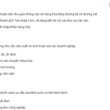
huận tiện cho giao thông vận tải hàng hóa bằng đường bộ và đường sắt.
hành phố Tam Điệp 3 km, dễ dàng kết nối với các khu vực lân cận.
uất nhập khẩu hàng hóa.
ứng nhu cầu sản xuất và sinh hoạt của các doanh nghiệp:
 đủ, ổn định.
cho vận chuyển hàng hóa.
 môi trường.
 tiện nghi.
hính sách ưu đãi của Nhà nước và tỉnh Ninh Bình:
ất định.
ng khu công nghiệp.