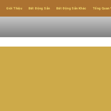
hu công nghiệp
Giới Thiệu
Bất Động Sản
Bất Động Sản Khác
Tổng Quan 