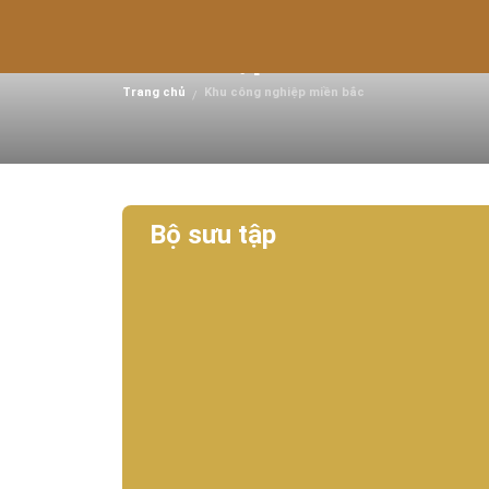
Thông tin chi tiết về k
Tam Điệp I
Trang chủ
Khu công nghiệp miền bắc
/
Bộ sưu tập