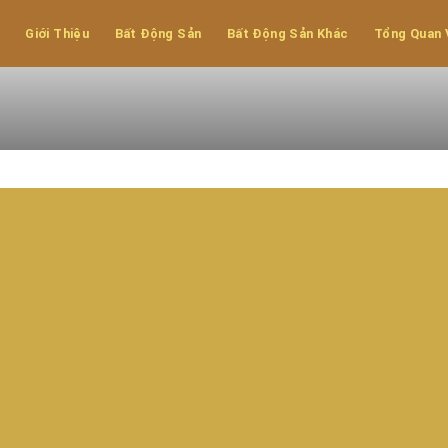
Giới Thiệu
Bất Động Sản
Bất Động Sản Khác
Tổng Quan 
hẩu - Ninh Bình