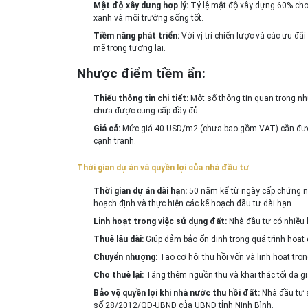
Mật độ xây dựng hợp lý:
Tỷ lệ mật độ xây dựng 60% cho
xanh và môi trường sống tốt.
Tiềm năng phát triển:
Với vị trí chiến lược và các ưu đ
mẽ trong tương lai.
Nhược điểm tiềm ẩn:
Thiếu thông tin chi tiết:
Một số thông tin quan trọng như
chưa được cung cấp đầy đủ.
Giá cả:
Mức giá 40 USD/m2 (chưa bao gồm VAT) cần được 
cạnh tranh.
Thời gian dự án và quyền lợi của nhà đầu tư
Thời gian dự án dài hạn:
50 năm kể từ ngày cấp chứng nhậ
hoạch định và thực hiện các kế hoạch đầu tư dài hạn.
Linh hoạt trong việc sử dụng đất:
Nhà đầu tư có nhiều 
Thuê lâu dài:
Giúp đảm bảo ổn định trong quá trình hoạt
Chuyển nhượng:
Tạo cơ hội thu hồi vốn và linh hoạt tron
Cho thuê lại:
Tăng thêm nguồn thu và khai thác tối đa giá
Bảo vệ quyền lợi khi nhà nước thu hồi đất:
Nhà đầu tư s
số 28/2012/QĐ-UBND của UBND tỉnh Ninh Bình.