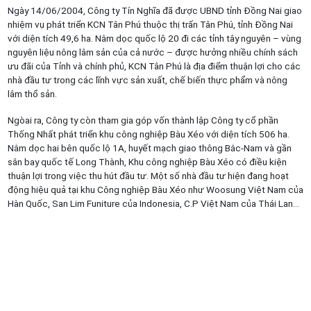
Ngày 14/06/2004, Công ty Tín Nghĩa đã được UBND tỉnh Đồng Nai giao
nhiệm vụ phát triển KCN Tân Phú thuộc thị trấn Tân Phú, tỉnh Đồng Nai
với diện tích 49,6 ha. Nằm dọc quốc lộ 20 đi các tỉnh tây nguyên – vùng
nguyên liệu nông lâm sản của cả nước – được hưởng nhiều chính sách
ưu đãi của Tỉnh và chính phủ, KCN Tân Phú là địa điểm thuận lợi cho các
nhà đầu tư trong các lĩnh vực sản xuất, chế biến thực phẩm và nông
lâm thổ sản.
Ngòai ra, Công ty còn tham gia góp vốn thành lập Công ty cổ phần
Thống Nhất phát triển khu công nghiệp Bàu Xéo với diện tích 506 ha.
Nằm dọc hai bên quốc lộ 1A, huyết mạch giao thông Bắc-Nam và gần
sân bay quốc tế Long Thành, Khu công nghiệp Bàu Xéo có điều kiện
thuận lợi trong việc thu hút đầu tư. Một số nhà đầu tư hiện đang hoạt
động hiệu quả tại khu Công nghiệp Bàu Xéo như Woosung Việt Nam của
Hàn Quốc, San Lim Funiture của Indonesia, C.P Việt Nam của Thái Lan…