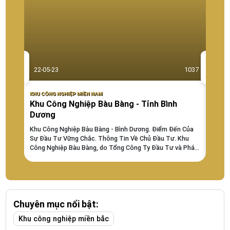
22-05-23
1037
22-0
KHU CÔNG NGHIỆP MIỀN NAM
KHU CÔ
Khu Công Nghiệp Bàu Bàng - Tỉnh Bình
KHU 
Dương
VŨN
Khu Công Nghiệp Bàu Bàng - Bình Dương. Điểm Đến Của
Thông
Sự Đầu Tư Vững Chắc. Thông Tin Về Chủ Đầu Tư. Khu
ty ID
Công Nghiệp Bàu Bàng, do Tổng Công Ty Đầu Tư và Phát
Tỉnh 
Triển Công Nghiệp - TNHH Becamex IDC quản...
08/7/
230,2h
Chuyên mục nổi bật:
Khu công nghiệp miền bắc