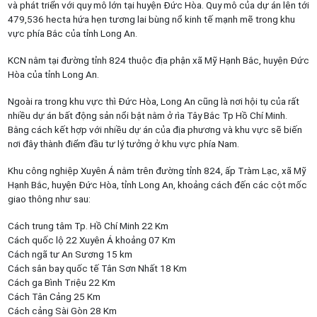
và phát triển với quy mô lớn tại huyện Đức Hòa. Quy mô của dự án lên tới
479,536 hecta hứa hẹn tương lai bùng nổ kinh tế mạnh mẽ trong khu
vực phía Bắc của tỉnh Long An.
KCN nằm tại đường tỉnh 824 thuộc địa phận xã Mỹ Hạnh Bắc, huyện Đức
Hòa của tỉnh Long An.
Ngoài ra trong khu vực thì Đức Hòa, Long An cũng là nơi hội tụ của rất
nhiều dự án bất động sản nổi bật nằm ở rìa Tây Bắc Tp Hồ Chí Minh.
Bằng cách kết hợp với nhiều dự án của địa phương và khu vực sẽ biến
nơi đây thành điểm đầu tư lý tưởng ở khu vực phía Nam.
Khu công nghiệp Xuyên Á nằm trên đường tỉnh 824, ấp Tràm Lạc, xã Mỹ
Hạnh Bắc, huyện Đức Hòa, tỉnh Long An, khoảng cách đến các cột mốc
giao thông như sau:
Cách trung tâm Tp. Hồ Chí Minh 22 Km
Cách quốc lộ 22 Xuyên Á khoảng 07 Km
Cách ngã tư An Sương 15 km
Cách sân bay quốc tế Tân Sơn Nhất 18 Km
Cách ga Bình Triệu 22 Km
Cách Tân Cảng 25 Km
Cách cảng Sài Gòn 28 Km