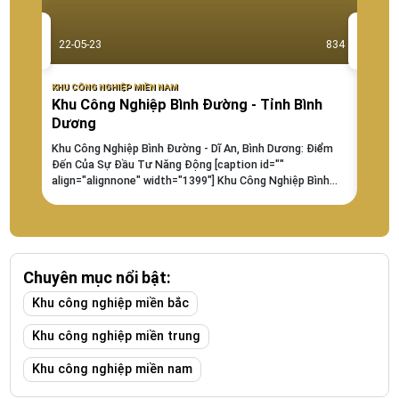
22-05-23
834
22-0
KHU CÔNG NGHIỆP MIỀN NAM
KHU CÔ
Khu Công Nghiệp Bình Đường - Tỉnh Bình
KHU
Dương
TÀU
Khu Công Nghiệp Bình Đường - Dĩ An, Bình Dương: Điểm
Khu c
Đến Của Sự Đầu Tư Năng Động [caption id=""
tích: 
align="alignnone" width="1399"] Khu Công Nghiệp Bình
Vũng 
Đường - Dĩ An, Bình Dương: Điểm Đến Của Sự Đầu Tư
hành: 
Năng Động[/caption] Thông Tin Về Chủ...
chưa 
Chuyên mục nổi bật:
Khu công nghiệp miền bắc
Khu công nghiệp miền trung
Khu công nghiệp miền nam