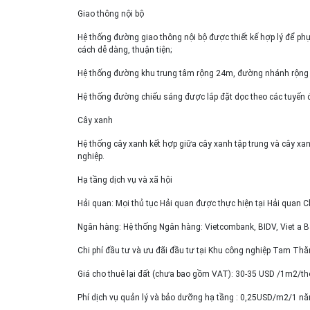
Giao thông nội bộ
Hệ thống đường giao thông nội bộ được thiết kế hợp lý để phục
cách dễ dàng, thuận tiện;
Hệ thống đường khu trung tâm rộng 24m, đường nhánh rộng
Hệ thống đường chiếu sáng được lắp đặt dọc theo các tuyến
Cây xanh
Hệ thống cây xanh kết hợp giữa cây xanh tập trung và cây x
nghiệp.
Hạ tầng dịch vụ và xã hội
Hải quan: Mọi thủ tục Hải quan được thực hiện tại Hải quan C
Ngân hàng: Hệ thống Ngân hàng: Vietcombank, BIDV, Viet a 
Chi phí đầu tư và ưu đãi đầu tư tại Khu công nghiệp Tam Thă
Giá cho thuê lại đất (chưa bao gồm VAT): 30-35 USD /1m2/t
Phí dịch vụ quản lý và bảo dưỡng hạ tầng : 0,25USD/m2/