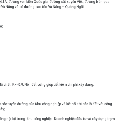
L1A, đường ven biển Quốc gia, đường sắt xuyên Việt, đường biển qua
y Đà Nẵng và có đường cao tốc Đà Nẵng – Quảng Ngãi.
m;
ộ chặt: K>=0.9; Nền đất cứng giúp tiết kiệm chi phí xây dựng.
các tuyến đường của Khu công nghiệp và kết nối tới các lô đất với công
áy;
ông nội bộ trong khu công nghiệp. Doanh nghiệp đầu tư và xây dựng trạm