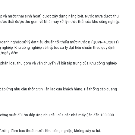
p và nước thải sinh hoạt) được xây dựng riêng biệt. Nước mưa được thu
Nước thải được thu gom về Nhà máy xử lý nước thải của khu công nghiệp.
Doanh nghiệp xử lý đạt tiêu chuẩn tối thiểu mức nước B (QCVN-40/2011)
nghiệp. Khu công nghiệp sẽ tiếp tục xử lý đạt tiêu chuẩn theo quy định
m3/ngày đêm.
phân loại, thu gom và vận chuyển về bãi tập trung của Khu công nghiệp
 đáp ứng nhu cầu thông tin liên lạc của khách hàng. Hệ thống cáp quang
công suất đủ lớn đáp ứng nhu cầu của các nhà máy (lên đến 100.000
ường đảm bảo thoát nước Khu công nghiệp, không xảy ra lụt;