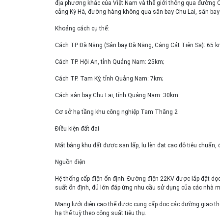
địa phương khác của Việt Nam và thế giới thông qua đường Q
cảng Kỳ Hà, đường hàng không qua sân bay Chu Lai, sân ba
Khoảng cách cụ thể:
Cách TP Đà Nẵng (Sân bay Đà Nẵng, Cảng Cát Tiên Sa): 65 k
Cách TP. Hội An, tỉnh Quảng Nam: 25km;
Cách TP. Tam Kỳ, tỉnh Quảng Nam: 7km;
Cách sân bay Chu Lai, tỉnh Quảng Nam: 30km.
Cơ sở hạ tầng khu công nghiệp Tam Thăng 2
Điều kiện đất đai
Mặt bằng khu đất được san lấp, lu lèn đạt cao độ tiêu chuẩn, đ
Nguồn điện
Hệ thống cấp điện ổn định. Đường điện 22KV được lắp đặt dọc 
suất ổn định, đủ lớn đáp ứng nhu cầu sử dụng của các nhà m
Mạng lưới điện cao thế được cung cấp dọc các đường giao th
hạ thế tuỳ theo công suất tiêu thụ.