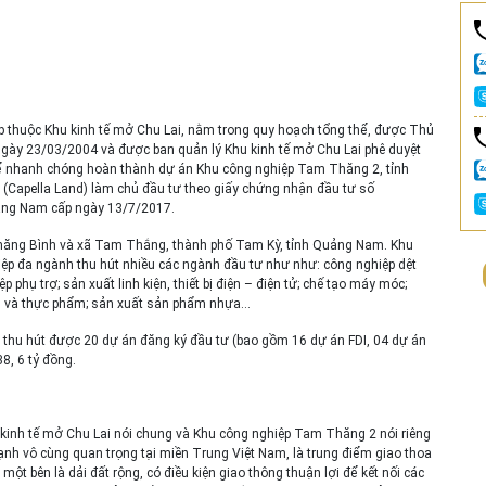
 thuộc Khu kinh tế mở Chu Lai, nằm trong quy hoạch tổng thể, được Thủ
ngày 23/03/2004 và được ban quản lý Khu kinh tế mở Chu Lai phê duyệt
, để nhanh chóng hoàn thành dự án Khu công nghiệp Tam Thăng 2, tỉnh
Capella Land) làm chủ đầu tư theo giấy chứng nhận đầu tư số
uảng Nam cấp ngày 13/7/2017.
ăng Bình và xã Tam Thắng, thành phố Tam Kỳ, tỉnh Quảng Nam. Khu
p đa ngành thu hút nhiều các ngành đầu tư như như: công nghiệp dệt
ụ trợ; sản xuất linh kiện, thiết bị điện – điện tử; chế tạo máy móc;
m và thực phẩm; sản xuất sản phẩm nhựa…
hu hút được 20 dự án đăng ký đầu tư (bao gồm 16 dự án FDI, 04 dự án
8, 6 tỷ đồng.
kinh tế mở Chu Lai nói chung và Khu công nghiệp Tam Thăng 2 nói riêng
 mạnh vô cùng quan trọng tại miền Trung Việt Nam, là trung điểm giao thoa
ột bên là dải đất rộng, có điều kiện giao thông thuận lợi để kết nối các