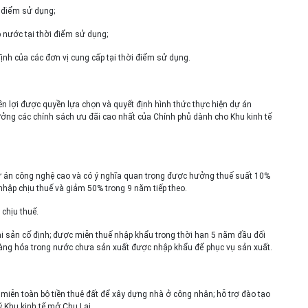
i điểm sử dụng;
 nước tại thời điểm sử dụng;
 định của các đơn vị cung cấp tại thời điểm sử dụng.
n lợi được quyền lựa chọn và quyết định hình thức thực hiện dự án
ưởng các chính sách ưu đãi cao nhất của Chính phủ dành cho Khu kinh tế
ự án công nghệ cao và có ý nghĩa quan trọng được hưởng thuế suất 10%
 nhập chịu thuế và giảm 50% trong 9 năm tiếp theo.
chịu thuế.
i sản cố định; được miễn thuế nhập khẩu trong thời hạn 5 năm đầu đối
n hàng hóa trong nước chưa sản xuất được nhập khẩu để phục vụ sản xuất.
 miễn toàn bộ tiền thuê đất để xây dựng nhà ở công nhân; hỗ trợ đào tạo
 Khu kinh tế mở Chu Lai.