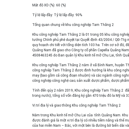
Mật độ XD (%): 60 (%)
Tỷ lệ lấp đầy: Tỷ lệ lấp đầy: 90%
Tổng quan chung về khu công nghiệp Tam Thăng 2
Khu công nghiệp Tam Thăng 2 là 01 trong 05 khu công nghiệp
tướng Chính phủ phê duyệt tại Quyết định 43/2004 / QĐ-Ttg 
quy hoạch chi tiết với tổng diện tích 103 ha. Trên cơ sở đó
Quảng Nam đã giao cho Công ty cổ phần Capella Quảng Nam (
4508463245 do Ban quản lý Khu kinh tế mở Chu Lai, tỉnh Q
Khu công nghiệp Tam Thăng 2 nằm ở xã Bình Nam, huyện Th
công nghiệp Tam Thăng 2 được định hướng là khu công nghiệ
may (bao gồm cả công đoạn nhuộm) và các ngành công nghiệp ph
công nghiệp công nghệ cao; sản xuất dược phẩm, dược phẩ
Tính đến qúy 2 năm 2019, Khu công nghiệp Tam Thăng 2 đã t
trong nước), tổng số vốn đăng ký gần 470 triệu đô la Mỹ và 33
Vị trí địa lý và giao thông Khu công nghiệp Tam Thăng 2
Nằm trong Khu kinh tế mở Chu Lai của tỉnh Quảng Nam. Khu 
được đánh giá là một vị trí địa lý có nhiều tiềm năng và thế
của hai miền Nam – Bắc, với một bên là đường bờ biển dài và m