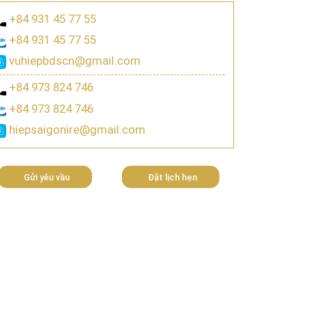
+84 931 45 77 55
+84 931 45 77 55
vuhiepbdscn@gmail.com
+84 973 824 746
+84 973 824 746
hiepsaigonire@gmail.com
Gửi yêu vầu
Đặt lịch hẹn