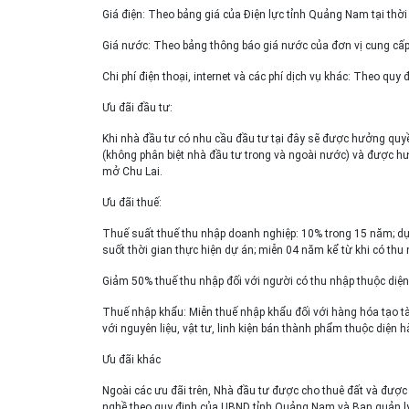
Giá điện: Theo bảng giá của Điện lực tỉnh Quảng Nam tại thờ
Giá nước: Theo bảng thông báo giá nước của đơn vị cung cấp
Chi phí điện thoại, internet và các phí dịch vụ khác: Theo quy
Ưu đãi đầu tư:
Khi nhà đầu tư có nhu cầu đầu tư tại đây sẽ được hưởng quyề
(không phân biệt nhà đầu tư trong và ngoài nước) và được h
mở Chu Lai.
Ưu đãi thuế:
Thuế suất thuế thu nhập doanh nghiệp: 10% trong 15 năm; d
suốt thời gian thực hiện dự án; miễn 04 năm kể từ khi có thu
Giảm 50% thuế thu nhập đối với người có thu nhập thuộc diện 
Thuế nhập khẩu: Miễn thuế nhập khẩu đối với hàng hóa tạo tà
với nguyên liệu, vật tư, linh kiện bán thành phẩm thuộc diệ
Ưu đãi khác
Ngoài các ưu đãi trên, Nhà đầu tư được cho thuê đất và được
nghề theo quy định của UBND tỉnh Quảng Nam và Ban quản lý