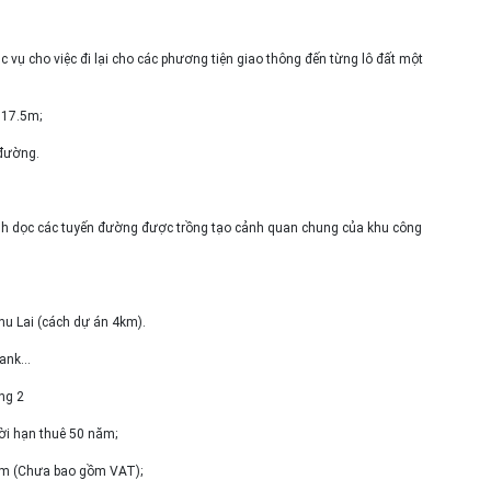
 vụ cho việc đi lại cho các phương tiện giao thông đến từng lô đất một
 17.5m;
 đường.
anh dọc các tuyến đường được trồng tạo cảnh quan chung của khu công
hu Lai (cách dự án 4km).
Bank…
ng 2
hời hạn thuê 50 năm;
1 năm (Chưa bao gồm VAT);