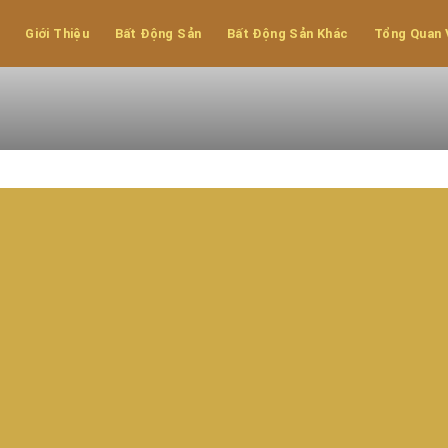
hăng II - Quảng
Giới Thiệu
Bất Động Sản
Bất Động Sản Khác
Tổng Quan 