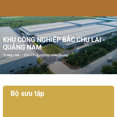
KHU CÔNG NGHIỆP BẮC CHU LAI -
QUẢNG NAM
Trang chủ
Khu công nghiệp miền trung
/
Bộ sưu tập