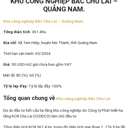
KHU CÔNG NGHIỆP BẮC CHU LAI –
QUẢNG NAM.
Khu công nghiệp Bắc Chu Lai – Quảng Nam.
Tổng diện tích
: 361.4ha.
Địa chỉ:
Xã Tam Hiệp, huyện Núi Thành, tỉnh Quảng Nam.
Thời hạn vận hành: 03/2054.
Giá:
30 USD/m2 giá chưa bao gồm VAT.
Mật độ XD (%): 60 (%).
Tỷ lệ lấp đầy:
Tỷ lệ lấp đầy: 100%.
Tổng quan chung về
Khu công nghiệp Bắc Chu Lai.
Dự án đầu tư kết cấu hạ tầng khu công nghiệp do Công ty Phát triển hạ
tầng KCN Chu Lai (CIZIDCO) làm chủ đầu tư.
Tổng diện tích KCN 361,4 ha, trong đó diện tích giai đoạn 1: 176,9 ha đã