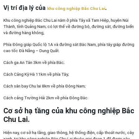
Vị trí địa lý của
.
khu công nghiệp Bắc Chu Lai
Khu công nghiệp Bắc Chu Lai nằm ở phía Tây xã Tam Hiệp, huyện Núi
Thành, tỉnh Quảng Nam; có lợi thế về đường bộ, đường sắt, đường biển
và đường hàng không,
Phía Đông giáp Quốc lộ 1A và đường sắt Bắc Nam, phía tây giáp đường
cao tốc Đà Nẵng – Dung Quất.
Cách ga An Tân 3km về phía Bắc;
Cách Cảng Kỳ Hà 11km về phía Tây;
Cách sân bay Chu lai 8km về phía Đông Nam;
Cách cảng Trường Hải 2km về phía Đông Bắc.
Cơ sở hạ tầng của khu công nghiệp Bắc
Chu Lai.
Hiện nay, cơ sở hạ tầng, giao thông, hệ thống điện, cấp thoát nước, cây
xanh. tại khu công nghiệp Bắc Chu Lai thuộc giai đoạn 1 đã được xây