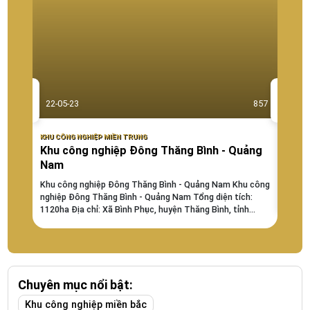
22-05-23
857
22-0
KHU CÔNG NGHIỆP MIỀN TRUNG
KHU CÔ
Khu công nghiệp Đông Thăng Bình - Quảng
KHU 
Nam
KHU C
haĐịa 
Khu công nghiệp Đông Thăng Bình - Quảng Nam Khu công
LÝCách
nghiệp Đông Thăng Bình - Quảng Nam Tổng diện tích:
đường 
1120ha Địa chỉ: Xã Bình Phục, huyện Thăng Bình, tỉnh
Quảng Nam.Thời hạn vận hành: --- - Thời điểm thành lập:
---...
Chuyên mục nổi bật:
Khu công nghiệp miền bắc