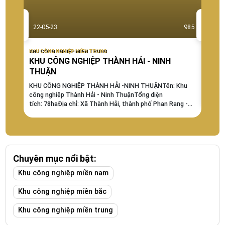
22-05-23
985
22-0
KHU CÔNG NGHIỆP MIỀN TRUNG
KHU CÔ
KHU CÔNG NGHIỆP THÀNH HẢI - NINH
Khu 
THUẬN
Khu C
công 
KHU CÔNG NGHIỆP THÀNH HẢI -NINH THUẬNTên: Khu
Cổ phầ
công nghiệp Thành Hải - Ninh ThuậnTổng diện
tích: 78haĐịa chỉ: Xã Thành Hải, thành phố Phan Rang -
Tháp Chàm, tỉnh Ninh ThuậnChủ đầu tư: THANHHAI-IP-
NTThời hạn vận hành: 01/2015 - Thời điểm thành lập: ---
Giá: 20 USD/m2 Chưa bao gồm VATMật độ...
Chuyên mục nổi bật:
Khu công nghiệp miền nam
Khu công nghiệp miền bắc
Khu công nghiệp miền trung