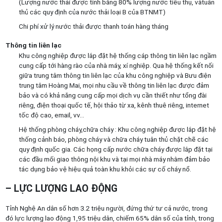
(Lượng nước thải được tính bằng 80% lượng nước tiêu thụ, vàtuân
thủ các quy định của nước thải loại B của BTNMT)
Chi phí xử lý nước thải được thanh toán hàng tháng
Thông tin liên lạc
Khu công nghiệp được lắp đặt hệ thống cáp thông tin liên lạc ngầm
cung cấp tới hàng rào của nhà máy, xí nghiệp. Qua hệ thống kết nối
giữa trung tâm thông tin liên lạc của khu công nghiệp và Bưu điện
trung tâm Hoàng Mai, mọi nhu cầu về thông tin liên lạc được đảm
bảo và có khả năng cung cấp mọi dịch vụ cần thiết như tổng đài
riêng, điện thoại quốc tế, hội thảo từ xa, kênh thuê riêng, internet
tốc độ cao, email, vv…
Hệ thống phòng cháy,chữa cháy : Khu công nghiệp được lắp đặt hệ
thống cảnh báo, phòng cháy và chữa cháy tuân thủ chặt chẽ các
quy định quốc gia. Các họng cấp nước chữa cháy được lắp đặt tại
các đầu mối giao thông nội khu và tại mọi nhà máy nhằm đảm bảo
tác dụng bảo vệ hiệu quả toàn khu khỏi các sự cố cháy nổ.
– LỰC LƯỢNG LAO ĐỘNG
Tỉnh Nghệ An dân số hơn 3.2 triệu người, đứng thứ tư cả nước, trong
đó lực lượng lao động 1,95 triệu dân, chiếm 65% dân số của tỉnh, trong