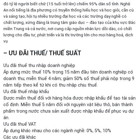
đó tỷ lệ người biết chữ (15 tuổi trở lên) chiếm 95% dân số tỉnh. Nghệ
An nổi tiếng là địa phương có truyền thống hiếu học và học giỏi, cần cù
và sáng tạo; hội tụ nhiều trường đại học và các trường dạy nghề có
chất lượng, xứng đáng là trung tâm giáo dục – đào tạo của khu vực Bắc
miền Trung và cả nước, nơi cung cấp nguồn nhân lực dồi dào, có chất
lượng cho đầu tư, phát triển và là thị trường lớn cho mọi hàng hoá, dịch
vụ
– ƯU ĐÃI THUẾ/ THUẾ SUẤT
Ưu đãi thuế thu nhập doanh nghiệp
Áp dựng mức thuế 10% trong 15 năm đầu tiên doanh nghiệp có
doanh thu; miễn thuế 4 năm; giảm 50% số thuế phải nộp trong 9
năm tiếp theo kể từ khi có thu nhập chịu thuế.
Ưu đãi thuế nhập khẩu
Được miễn thuế đối với hàng hóa được nhập khẩu để tạo tài sản
cố định. Miễn thuế 5 năm đối với nguyên vật liệu thô, bán thành
phẩm trong nước chưa sản xuất được nhập khẩu để phục vụ dự
án.
Ưu đãi thuế VAT
Áp dụng khác nhau cho các ngành nghề: 0%, 5%, 10%
Các ưu đãi khác