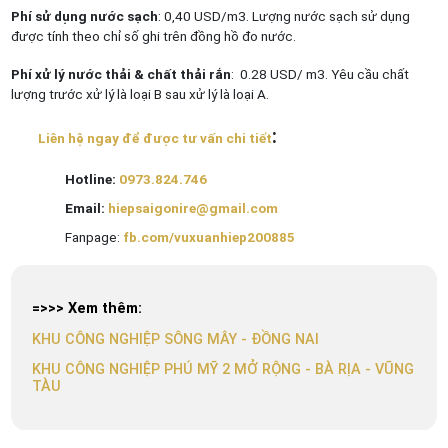
Phí sử dụng nước sạch
: 0,40 USD/m3. Lượng nước sạch sử dụng
được tính theo chỉ số ghi trên đồng hồ đo nước.
Phí xử lý nước thải & chất thải rắn
: 0.28 USD/ m3. Yêu cầu chất
lượng trước xử lý là loại B sau xử lý là loại A.
:
Liên hệ ngay để được tư vấn chi tiết
Hotline:
0973.824.746
Email:
hiepsaigonire@gmail.com
Fanpage:
fb.com/vuxuanhiep200885
=>>> Xem thêm:
KHU CÔNG NGHIỆP SÔNG MÂY - ĐỒNG NAI
KHU CÔNG NGHIỆP PHÚ MỸ 2 MỞ RỘNG - BÀ RỊA - VŨNG
TÀU