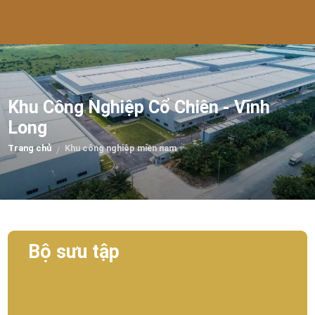
Khu Công Nghiệp Cổ Chiên - Vĩnh
Long
Trang chủ
Khu công nghiệp miền nam
/
Bộ sưu tập