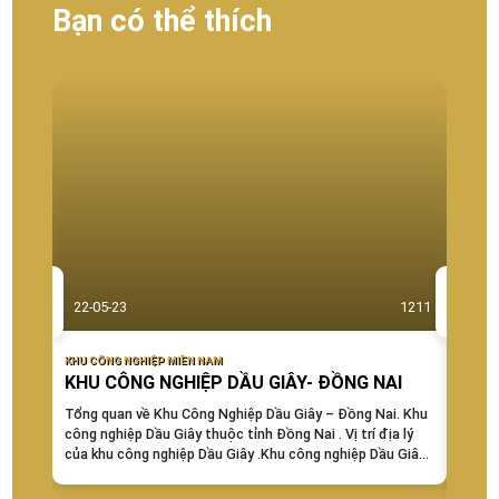
Bạn có thể thích
22-05-23
1211
22-0
KHU CÔNG NGHIỆP MIỀN NAM
KHU CÔ
KHU CÔNG NGHIỆP DẦU GIÂY- ĐỒNG NAI
Khu 
Dươ
Tổng quan về Khu Công Nghiệp Dầu Giây – Đồng Nai. Khu
công nghiệp Dầu Giây thuộc tỉnh Đồng Nai . Vị trí địa lý
Khu C
của khu công nghiệp Dầu Giây .Khu công nghiệp Dầu Giây
Sự Đầ
nằm trên đị.a bàn xã...
Công 
Triển