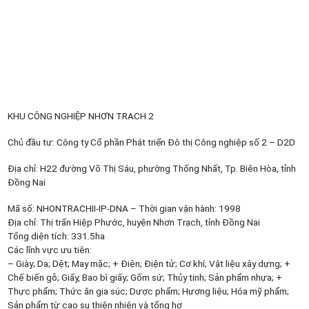
KHU CÔNG NGHIỆP NHƠN TRACH 2
Chủ đầu tư: Công ty Cổ phần Phát triển Đô thị Công nghiệp số 2 – D2D
Địa chỉ: H22 đường Võ Thị Sáu, phường Thống Nhất, Tp. Biên Hòa, tỉnh
Đồng Nai
Mã số: NHONTRACHII-IP-DNA – Thời gian vận hành: 1998
Địa chỉ: Thị trấn Hiệp Phước, huyện Nhơn Trạch, tỉnh Đồng Nai
Tổng diện tích: 331.5ha
Các lĩnh vực ưu tiên:
– Giày; Da; Dệt; May mặc; + Điện; Điện tử; Cơ khí; Vật liệu xây dựng; +
Chế biến gỗ; Giấy, Bao bì giấy; Gốm sứ; Thủy tinh; Sản phẩm nhựa; +
Thực phẩm; Thức ăn gia súc; Dược phẩm; Hương liệu; Hóa mỹ phẩm;
Sản phẩm từ cao su thiên nhiên và tổng hợ