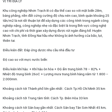
VỊ TRÍ ĐỊA LÝ
Khu công nghiệp Nhơn Trạch III có địa thế cao so với mặt biển 28m,
bằng phẳng, nền đất cứng cường độ chịu nén cao, bình quân khoảng 25
tấn/m2 là nơi rất thuận lợi để xây dựng các công trình trong ngành công
nghiệp nặng, công nghiệp nhẹ và đặc biệt là trong lĩnh vực công nghệ
cao với chi phí và thời gian xây dựng được rút ngắn đáng kể. Huyện
Nhơn Trạch, tỉnh Đồng Nai hầu như không bị ảnh hưởng của bão, lụt,
thiên tai.
Điều kiện đất: Đáp ứng dược nhu cầu nhà đầu tư
Độ cao so với mực nước biển:
Điều kiện khí hậu: + Khí hậu ôn hòa + Độ ẩm trung bình 78 – 82% +
Nhiệt độ trung bình 26oC + Lượng mưa trung bình hằng năm từ 1.800 –
2.000mm.
Khoảng cách tới Thành phố lớn gần nhất:: Cách Tp.Hồ Chí Minh 35 km
Khoảng cách tới Trung tâm tỉnh: Cách Tp. Biên Hòa 33 km
Khoảng cách tới Sân bay gần nhất: Cách Sân bay Tân Sơn Nhất 45 km;