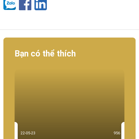
Bạn có thể thích
22-05-23
956
22-0