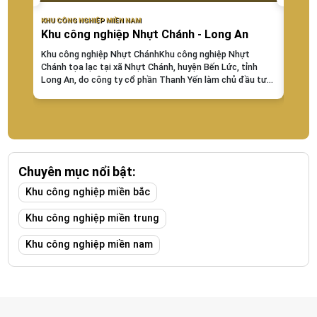
KHU CÔNG NGHIỆP MIỀN NAM
KHU CÔ
Khu công nghiệp Nhựt Chánh - Long An
KHU
Khu công nghiệp Nhựt ChánhKhu công nghiệp Nhựt
chuye
Chánh tọa lạc tại xã Nhựt Chánh, huyện Bến Lức, tỉnh
PHƯỚC
Long An, do công ty cổ phần Thanh Yến làm chủ đầu tư
Địa ch
với quy mô khoảng 122,75ha, thời gian hoạt động đến
tỉnh B
02/10/2057. Ngoài hệ thống...
Chuyên mục nổi bật:
Khu công nghiệp miền bắc
Khu công nghiệp miền trung
Khu công nghiệp miền nam