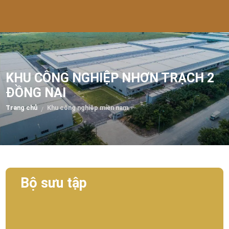
KHU CÔNG NGHIỆP NHƠN TRẠCH 2
ĐỒNG NAI
Trang chủ
Khu công nghiệp miền nam
/
Bộ sưu tập