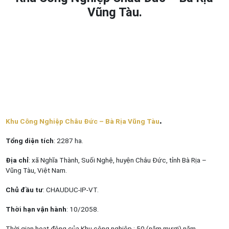
Vũng Tàu.
.
Khu Công Nghiệp Châu Đức – Bà Rịa Vũng Tàu
Tổng diện tích
: 2287 ha.
Địa chỉ
: xã Nghĩa Thành, Suối Nghệ, huyện Châu Đức, tỉnh Bà Rịa –
Vũng Tàu, Việt Nam.
Chủ đầu tư
: CHAUDUC-IP-VT.
Thời hạn vận hành
: 10/2058.
Thời gian hoạt động của Khu công nghiệp : 50 (năm mươi) năm.