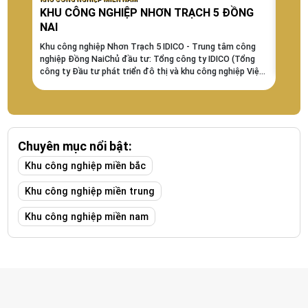
KHU CÔNG NGHIỆP NHƠN TRẠCH 5 ĐỒNG
khu 
NAI
Khu C
Đánh 
Khu công nghiệp Nhơn Trạch 5 IDICO - Trung tâm công
Tổng q
nghiệp Đồng NaiChủ đầu tư: Tổng công ty IDICO (Tổng
tổng d
công ty Đầu tư phát triển đô thị và khu công nghiệp Việt
Nam) - Chủ đầu tư khu công nghiệp uy tín tại Việt...
Chuyên mục nổi bật:
Khu công nghiệp miền bắc
Khu công nghiệp miền trung
Khu công nghiệp miền nam