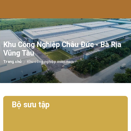
Khu Công Nghiệp Châu Đức - Bà Rịa
Vũng Tàu
Trang chủ
Khu công nghiệp miền nam
/
Bộ sưu tập