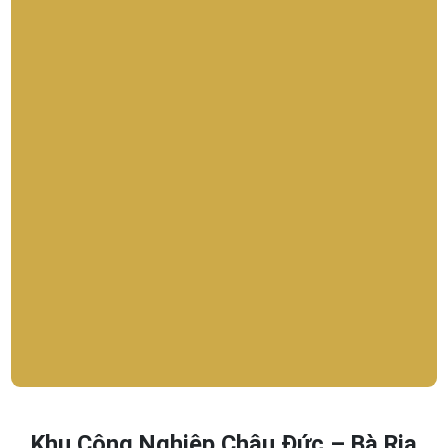
Khu Công Nghiệp Châu Đức – Bà Rịa