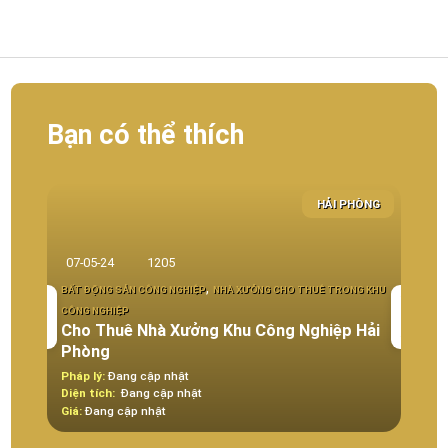
Bạn có thể thích
HẢI PHÒNG
07-05-24
1205
28-1
,
BẤT ĐỘNG SẢN CÔNG NGHIỆP
NHÀ XƯỞNG CHO THUÊ TRONG KHU
CÔNG NGHIỆP
BẤT Đ
Cho Thuê Nhà Xưởng Khu Công Nghiệp Hải
KHU C
Phòng
Đất
Pháp lý:
Đang cập nhật
Pháp 
Diện tích:
Đang cập nhật
Diện t
Giá:
Đang cập nhật
Giá:
Đ