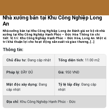
Trang chủ
/
Bất động sản công nghiệp
Nhà xưởng bán tại Khu Công Nghiệp Long
An
Nhà xưởng bán tại Khu Công Nghiệp Long An Đánh giá sơ bộ về nhà
xưởng tại Khu Công Nghiệp Hạnh Phúc – Đức Hòa Thông tin chi
tiết: Vị trí: Khu Công Nghiệp Hạnh Phúc – Đức Hòa, Long An. Một vị
trí khá thuận lợi cho hoạt động sản xuất và giao thương, […]
Thông tin:
Chủ đầu tư:
Đang cập nhật
Tổng diện tích:
11.00 m2
Pháp lý:
ĐẦY ĐỦ
Giá:
950 VNĐ
Mật độc xây dựng:
Đang
Tỷ lệ lấp đầy:
Đang cập
cập nhật
nhật
Địa chỉ:
Khu Công Nghiệp Hạnh Phúc - Đức