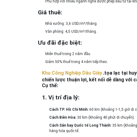
Phù hợp với nhiều ngành nghề được phép đầu tư tại kh
Giá thuê:
Nhà xưởng: 3,6 USD/m²/tháng.
Văn phòng: 4,5 USD/m²/tháng.
Ưu đãi đặc biệt:
Miễn thuế trong 2 năm đầu.
Giảm 50% thuế trong 4 năm tiếp theo.
Khu Công Nghiệp Dầu Giây
.tọa lạc tại
huy
chiến lược thuận lợi, kết nối dễ dàng với
Cụ thể:
1.
Vị trí địa lý:
Cách TP. Hồ Chí Minh:
60 km (khoảng 1-1,5 giờ di c
Cách Biên Hòa:
30 km (khoảng 40 phút di chuyển).
Cách Sân bay Quốc tế Long Thành:
35 km (khoảng 
hàng hóa quốc tế.