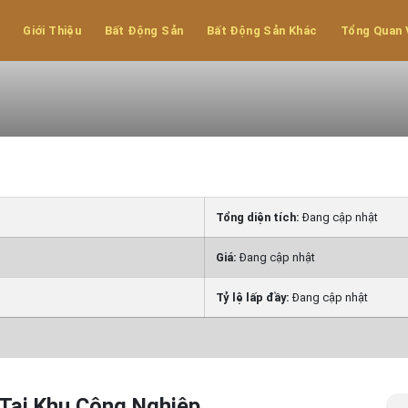
ại Khu Công
Giới Thiệu
Bất Động Sản
Bất Động Sản Khác
Tổng Quan 
Tổng diện tích:
Đang cập nhật
Giá:
Đang cập nhật
Tỷ lệ lấp đầy:
Đang cập nhật
Tại Khu Công Nghiệp.