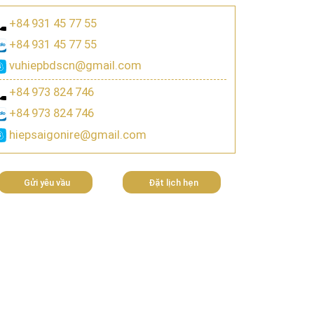
+84 931 45 77 55
+84 931 45 77 55
vuhiepbdscn@gmail.com
+84 973 824 746
+84 973 824 746
hiepsaigonire@gmail.com
Gửi yêu vầu
Đặt lịch hẹn