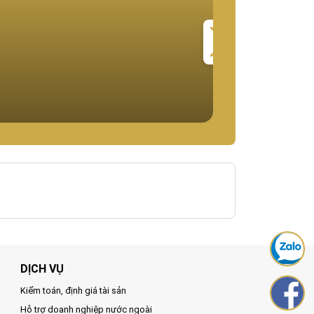
05-05-24
1261
BẤT ĐỘNG SẢN CÔNG NGHIỆ
Nhà xưởng tại Kh
Pháp lý:
Diện tích:
Giá:
DỊCH VỤ
Kiểm toán, định giá tài sản
Hỗ trợ doanh nghiệp nước ngoài