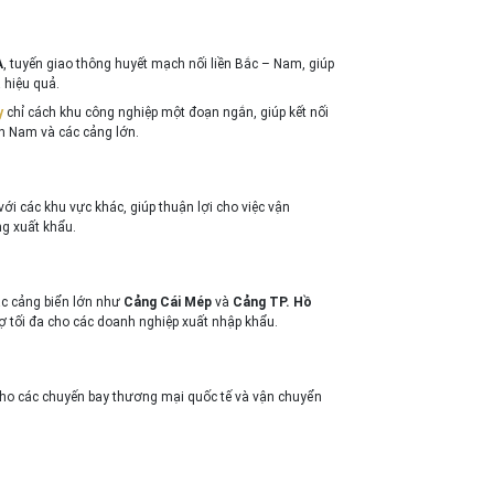
A
, tuyến giao thông huyết mạch nối liền Bắc – Nam, giúp
 hiệu quả.
y
chỉ cách khu công nghiệp một đoạn ngắn, giúp kết nối
n Nam và các cảng lớn.
ới các khu vực khác, giúp thuận lợi cho việc vận
ng xuất khẩu.
ác cảng biển lớn như
Cảng Cái Mép
và
Cảng TP. Hồ
ợ tối đa cho các doanh nghiệp xuất nhập khẩu.
cho các chuyến bay thương mại quốc tế và vận chuyển