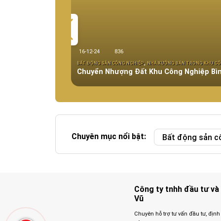
16-12-24
836
,
BẤT ĐỘNG SẢN CÔNG NGHIỆP
NHÀ XƯỞNG BÁN TRONG KHU C
Chuyển Nhượng Đất Khu Công Nghiệp Bì
Pháp lý:
Diện tích:
Giá:
Chuyên mục nổi bật:
Bất động sản c
Công ty tnhh đầu tư và 
Vũ
Chuyên hỗ trợ tư vấn đầu tư, định