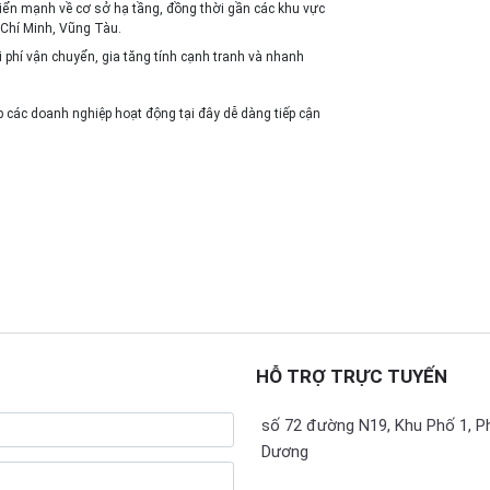
iển mạnh về cơ sở hạ tầng, đồng thời gần các khu vực
 Chí Minh, Vũng Tàu.
i phí vận chuyển, gia tăng tính cạnh tranh và nhanh
iúp các doanh nghiệp hoạt động tại đây dễ dàng tiếp cận
HỖ TRỢ TRỰC TUYẾN
số 72 đường N19, Khu Phố 1, P
Dương