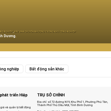
,
ÔNG NGHIÊP
ĐẤT BÁN CHUYỂN NHƯỢNG TRONG KHU CÔNG NGHIỆP
nh Dương.
ông nghiệp
Bất động sản khác
phát triển Hiệp
TRỤ SỞ CHÍNH
Địa chỉ: số 72 đường N19, Khu Phố 1, Phường Phú Tân,
Thành Phố Thủ Dầu Một, Tỉnh Bình Dương
 giá và quản lý bất động