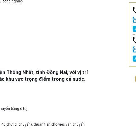
u công nghiệp.
ện Thống Nhất, tỉnh Đồng Nai
, với vị trí
 các khu vực trọng điểm trong cả nước.
huyển bằng ô tô).
40 phút di chuyển), thuận tiện cho việc vận chuyển