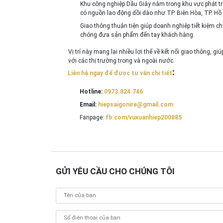
Khu công nghiệp Dầu Giây nằm trong khu vực phát tr
có nguồn lao động dồi dào như TP. Biên Hòa, TP. Hồ
Giao thông thuận tiện giúp doanh nghiệp tiết kiệm ch
chóng đưa sản phẩm đến tay khách hàng.
Vị trí này mang lại nhiều lợi thế về kết nối giao thông, g
với các thị trường trong và ngoài nước.
:
Liên hệ ngay để được tư vấn chi tiết
Hotline:
0973.824.746
Email:
hiepsaigonire@gmail.com
Fanpage:
fb.com/vuxuanhiep200885
GỬI YÊU CẦU CHO CHÚNG TÔI