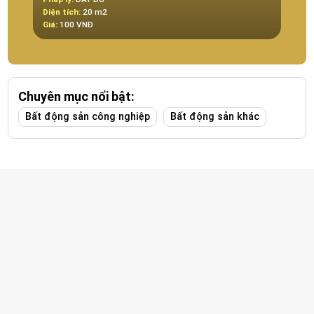
Diện tích:
20 m2
Diện t
Giá:
100 VNĐ
Giá:
Đ
Chuyên mục nổi bật:
Bất động sản công nghiệp
Bất động sản khác