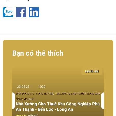
Bạn có thể thích
LONG AN
23-05-23
1029
19-0
,
BẤT ĐỘNG SẢN CÔNG NGHIỆP
NHÀ XƯỞNG CHO THUÊ TRONG KHU
CÔNG NGHIỆP
BẤT Đ
Nhà Xưởng Cho Thuê Khu Công Nghiệp Phú
KHU C
An Thạnh - Bến Lức - Long An
chu
Pháp lý:
ĐẦY ĐỦ
Pháp 