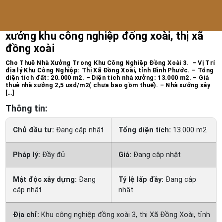
Trang chủ
/
Bất động sản công nghiệp
xưởng khu công nghiệp đống xoài, thị xã
đồng xoài
Cho Thuê Nhà Xưởng Trong Khu Công Nghiệp Đồng Xoài 3. – Vị Trí
địa lý Khu Công Nghiệp: Thị Xã Đồng Xoài, tỉnh Bình Phước. – Tổng
diện tích đất: 20.000 m2. – Diện tích nhà xưởng: 13.000 m2. – Giá
thuê nhà xưởng 2,5 usd/m2( chưa bao gồm thuế). – Nhà xưởng xây
[…]
Thông tin:
Chủ đầu tư:
Đang cập nhật
Tổng diện tích:
13.000 m2
Pháp lý:
Đầy đủ
Giá:
Đang cập nhật
Mật độc xây dựng:
Đang
Tỷ lệ lấp đầy:
Đang cập
cập nhật
nhật
Địa chỉ:
Khu công nghiệp đồng xoài 3, thị Xã Đồng Xoài, tỉnh