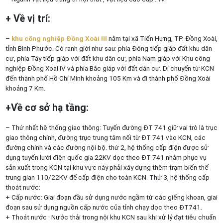
+ Về vị trí:
–
khu công nghiệp Đồng Xoài III
nằm tại xã Tiến Hưng, TP. Đồng Xoài,
tỉnh Bình Phước. Có ranh giới như sau: phía Đông tiếp giáp đất khu dân
cư, phía Tây tiếp giáp với đất khu dân cư, phía Nam giáp với Khu công
nghiệp Đồng Xoài IV và phía Bắc giáp với đất dân cư. Di chuyển từ KCN
đến thành phố Hồ Chí Minh khoảng 105 Km và đi thành phố Đồng Xoài
khoảng 7 Km.
+Về cơ sở hạ tầng:
– Thứ nhất hệ thống giao thông: Tuyến đường ĐT 741 giữ vai trò là trục
giao thông chính, đường trục trung tâm nối từ ĐT 741 vào KCN, các
đường chính và các đường nội bộ. thứ 2, hệ thống cấp điện được sử
dụng tuyến lưới điện quốc gia 22KV dọc theo ĐT 741 nhằm phục vụ
sản xuất trong KCN tại khu vực này phải xây dựng thêm trạm biến thế
trung gian 110/22KV để cấp điện cho toàn KCN. Thứ 3, hệ thống cấp
thoát nước:
+ Cấp nước: Giai đoạn đầu sử dụng nước ngầm từ các giếng khoan, giai
đoạn sau sử dụng nguồn cấp nước của tỉnh chạy dọc theo ĐT741.
+ Thoát nước : Nước thải trong nội khu KCN sau khi xử lý đạt tiêu chuẩn