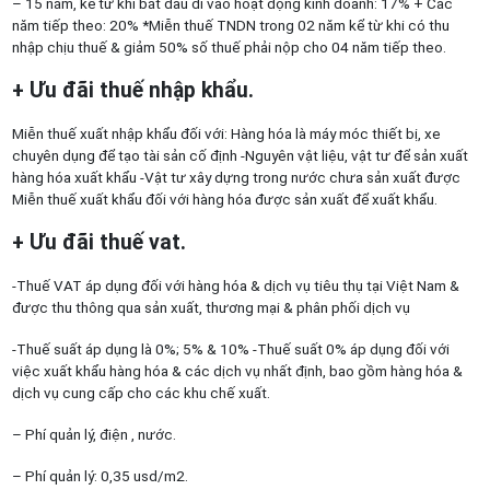
– 15 năm, kể từ khi bắt đầu đi vào hoạt động kinh doanh: 17% + Các
năm tiếp theo: 20% *Miễn thuế TNDN trong 02 năm kể từ khi có thu
nhập chịu thuế & giảm 50% số thuế phải nộp cho 04 năm tiếp theo.
+ Ưu đãi thuế nhập khẩu.
Miễn thuế xuất nhập khẩu đối với: Hàng hóa là máy móc thiết bị, xe
chuyên dụng để tạo tài sản cố định -Nguyên vật liệu, vật tư để sản xuất
hàng hóa xuất khẩu -Vật tư xây dựng trong nước chưa sản xuất được
Miễn thuế xuất khẩu đối với hàng hóa được sản xuất để xuất khẩu.
+ Ưu đãi thuế vat.
-Thuế VAT áp dụng đối với hàng hóa & dịch vụ tiêu thụ tại Việt Nam &
được thu thông qua sản xuất, thương mại & phân phối dịch vụ
-Thuế suất áp dụng là 0%; 5% & 10% -Thuế suất 0% áp dụng đối với
việc xuất khẩu hàng hóa & các dịch vụ nhất định, bao gồm hàng hóa &
dịch vụ cung cấp cho các khu chế xuất.
– Phí quản lý, điện , nước.
– Phí quản lý: 0,35 usd/m2.