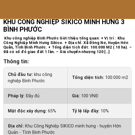
Trang chủ
/
Bất động sản công nghiệp
KHU CÔNG NGHIỆP SIKICO MINH HƯNG 3
BÌNH PHƯỚC
Khu công nghiệp Bình Phước Giới thiệu tổng quan: + Vị trí : Khu
Công Nghiệp Minh Hưng Sikico. + Địa chỉ: Xã Đồng Nơ, Huyện Hớn
Quản, Tỉnh Bình Phước. + Tổng diện tích đất: 100.000 M2 ( 10 ha). –
Đã có sổ đỏ giao đất 1 lần. – Giá chuyển nhượng 120 […]
Thông tin:
Chủ đầu tư:
khu công
Tổng diện tích:
100.000 m2
nghiệp Bình Phước
Pháp lý:
Đầy đủ
Giá:
100 VNĐ
Mật độc xây dựng:
65%
Tỷ lệ lấp đầy:
10%
Địa chỉ:
Khu Công Nghiệp SIKICO minh hưng - huyện Hớn
Quản - Tỉnh Bình Phước