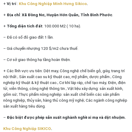
+
Vị trí
:
Khu Công Nghiệp Minh Hưng Sikico
.
+
Địa chỉ
:
Xã Đồng Nơ, Huyện Hớn Quản, Tỉnh Bình Phước
.
+
Tổng diện tích đất
: 100.000 M2 ( 10 ha).
– Đã có sổ đỏ giao đất 1 lần.
– Giá chuyển nhượng 120 $/m2 chưa thuế.
– Cơ sở giao thông hạ tầng hoàn thiện.
+ Các lĩnh vực ưu tiên: Dệt may; Công nghệ chế biến gỗ, giày, trang trí
nội thất ; Sản xuất cao su kỹ thuật cao, mỹ phẩm, dược phẩm ; Công
nghiệp kỹ thuật & kỹ thuật cao.; Cơ khí lắp ráp, chế tạo máy; Điện, điện
tử, viễn thông, công nghệ thông tin ; Vật liệu xây dựng: sản xuất kính,
gốm sứ; Thực phẩm nông nghiệp: sản xuất chế biến các sản phẩm
nông nghiệp, thủy sản, hàng thủ công mỹ nghệ; Các ngành công nghiệp
sản xuất hàng tiêu dùng.
–
Đặc biệt được phép sản xuất nghành nghề xi mạ và dệt nhuộm.
Khu Công Nghiệp SIKICO
.