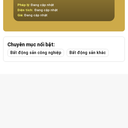
Pháp lý:
Đang cập nhật
Pháp 
Diện tích:
Đang cập nhật
Diện t
Giá:
Đang cập nhật
Giá:
Đ
Chuyên mục nổi bật:
Bất động sản công nghiệp
Bất động sản khác