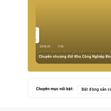
23-05-23
1192
,
BẤT ĐỘNG SẢN CÔNG NGHIỆP
ĐẤT BÁN CHUYỂN NHƯỢNG TRO
Chuyển nhượng đất Khu Công Nghiệp Bìn
Pháp lý:
Diện tích:
Giá:
Chuyên mục nổi bật:
Bất động sản c