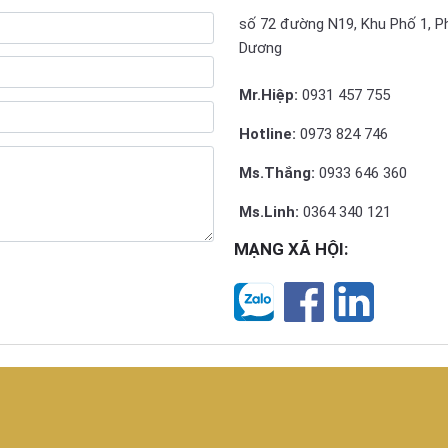
số 72 đường N19, Khu Phố 1, P
Dương
Mr.Hiệp:
0931 457 755
Hotline:
0973 824 746
Ms.Thắng:
0933 646 360
Ms.Linh:
0364 340 121
MẠNG XÃ HỘI: