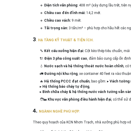
🔹
Diện tích văn phòng:
408 m² (xây dựng lầu trệt, tiện ng
🔹
Chiều cao đến đỉnh mái:
14,2 mét.
🔹
Chiều cao vách:
9 mét.
🔹
Tải trọng sàn:
3 tấn/m² – phù hợp cho hầu hết các ngà
3
. HẠ TẦNG KỸ THUẬT & TIỆN ÍCH.
🔧
Kết cấu xưởng hiện đại:
Cột kèo thép tiêu chuẩn, mái 
🔌
Điện 3 pha công suất cao
, đảm bảo cung cấp ổn định 
💧
Nước sạch và hệ thống thoát nước hoàn chỉnh
, có 
🚛
Đường nội khu rộng
, xe container 40 feet ra vào thuận
🔥
Hệ thống PCCC đạt chuẩn
, bao gồm: ▸
Vách tường 
▸
Hệ thống báo cháy tự động
,
▸
Bình chữa cháy & hệ thống nước vách tường sẵn sàn
🧑‍🏭
Khu vực văn phòng điều hành hiện đại
, có thể sử
4.
NGÀNH NGHỀ PHÙ HỢP.
Theo quy hoạch của KCN Nhơn Trạch, nhà xưởng phù hợp vớ