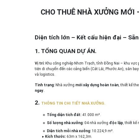
CHO THUÊ NHÀ XƯỞNG MỚI –
Diện tích lớn – Kết cấu hiện đại – Sẵ
1. TỔNG QUAN DỰ ÁN.
Vị trí:
Khu công nghiệp Nhơn Trạch, tỉnh Đồng Nai – khu vực 
tiện di chuyển đến các cảng biển (Cát Lái, Phước An), sân b
và logistics.
Tình trạng:
Nhà xưởng
mới xây dựng hoàn toàn
, thiết kế t
ngay
..
2.
THÔNG TIN CHI TIẾT NHÀ XƯỞNG.
🔹
Tổng diện tích đất:
41.000 m².
🔹
Số lượng nhà xưởng:
04 nhà xưởng
độc lập
, thiết k
🔹
Diện tích mỗi nhà xưởng:
10.224,9 m².
▸
Kích thước:
63m x 162,3m.