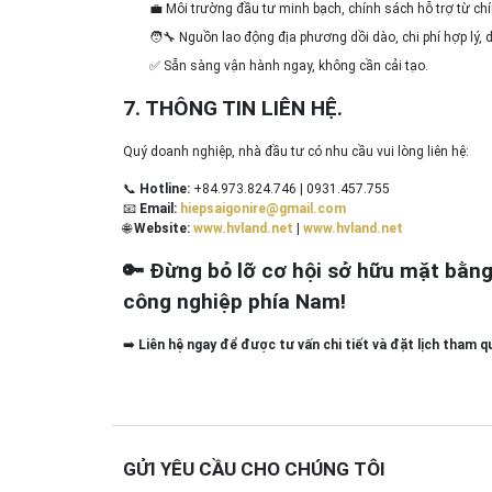
💼 Môi trường đầu tư minh bạch, chính sách hỗ trợ từ ch
🧑‍🔧 Nguồn lao động địa phương dồi dào, chi phí hợp lý, 
✅ Sẵn sàng vận hành ngay, không cần cải tạo.
7. THÔNG TIN LIÊN HỆ.
Quý doanh nghiệp, nhà đầu tư có nhu cầu vui lòng liên hệ:
📞
Hotline:
+84.973.824.746 | 0931.457.755
📧
Email:
hiepsaigonire@gmail.com
🌐
Website:
www.hvland.net
|
www.hvland.net
🔑
Đừng bỏ lỡ cơ hội sở hữu mặt bằng 
công nghiệp phía Nam!
➡️
Liên hệ ngay để được tư vấn chi tiết và đặt lịch tham q
GỬI YÊU CẦU CHO CHÚNG TÔI