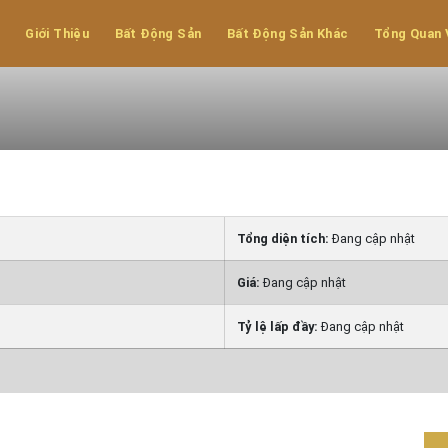
i tại kcn nhơn
Giới Thiệu
Bất Động Sản
Bất Động Sản Khác
Tổng Quan 
Tổng diện tích:
Đang cập nhật
Giá:
Đang cập nhật
Tỷ lệ lấp đầy:
Đang cập nhật