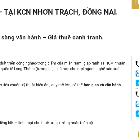
H
 TẠI KCN NHƠN TRẠCH, ĐỒNG NAI.
n sàng vận hành – Giá thuê cạnh tranh.
phát triển công nghiệp trọng điểm của miền Nam, giáp ranh TP.HCM, thuận
ay quốc tế Long Thành (tương lai), phù hợp cho mọi ngành nghề sản xuất
heo tiêu chuẩn kỹ thuật hiện đại, quy mô lớn, có thể
bàn giao và vận hành
ế riêng biệt – linh hoạt cho thuê từng xưởng hoặc toàn bộ