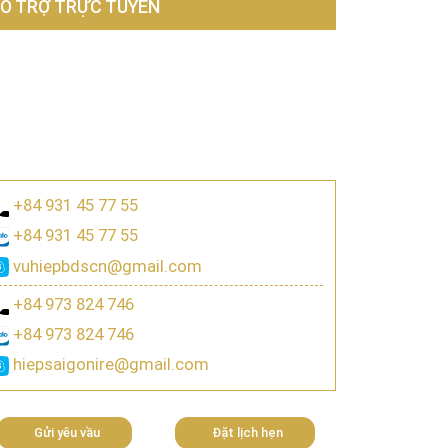
Ỗ TRỢ TRỰC TUYẾN
+84 931 45 77 55
+84 931 45 77 55
vuhiepbdscn@gmail.com
+84 973 824 746
+84 973 824 746
hiepsaigonire@gmail.com
Gửi yêu vầu
Đặt lịch hẹn