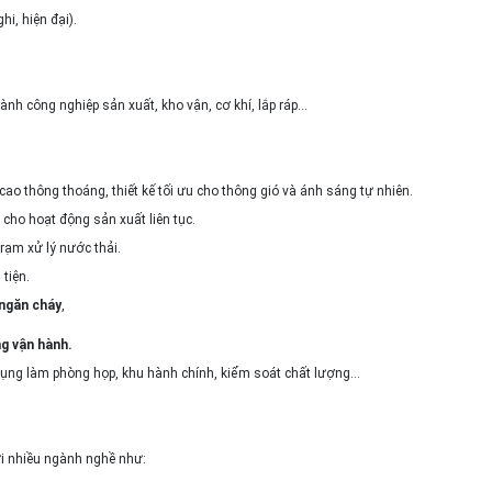
hi, hiện đại).
nh công nghiệp sản xuất, kho vận, cơ khí, lắp ráp…
cao thông thoáng, thiết kế tối ưu cho thông gió và ánh sáng tự nhiên.
cho hoạt động sản xuất liên tục.
trạm xử lý nước thải.
 tiện.
ngăn cháy
,
g vận hành.
 dụng làm phòng họp, khu hành chính, kiểm soát chất lượng…
i nhiều ngành nghề như: