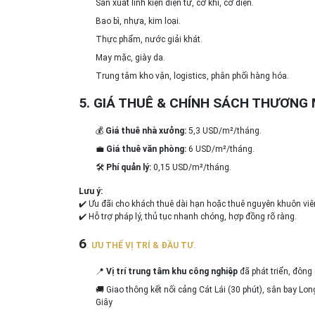
Sản xuất linh kiện điện tử, cơ khí, cơ điện.
Bao bì, nhựa, kim loại.
Thực phẩm, nước giải khát.
May mặc, giày da.
Trung tâm kho vận, logistics, phân phối hàng hóa.
5. GIÁ THUÊ & CHÍNH SÁCH THƯƠNG 
💰
Giá thuê nhà xưởng:
5,3 USD/m²/tháng.
💼
Giá thuê văn phòng:
6 USD/m²/tháng.
🛠
Phí quản lý:
0,15 USD/m²/tháng.
Lưu ý:
✔️ Ưu đãi cho khách thuê dài hạn hoặc thuê nguyên khuôn viê
✔️ Hỗ trợ pháp lý, thủ tục nhanh chóng, hợp đồng rõ ràng.
6
. ƯU THẾ VỊ TRÍ & ĐẦU TƯ.
📍
Vị trí trung tâm khu công nghiệp
đã phát triển, đông
🚚 Giao thông kết nối cảng Cát Lái (30 phút), sân bay L
Giây