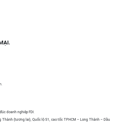
MẠI.
n.
 đúc doanh nghiệp FDI.
ong Thành (tương lai), Quốc lộ 51, cao tốc TP.HCM – Long Thành – Dầu