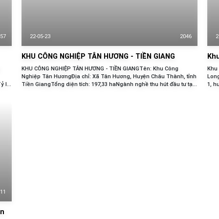
57
22-05-23
2046
2
KHU CÔNG NGHIỆP TÂN HƯƠNG - TIỀN GIANG
Khu
KHU CÔNG NGHIỆP TÂN HƯƠNG - TIỀN GIANGTên: Khu Công
Khu 
Nghiệp Tân HươngĐịa chỉ: Xã Tân Hương, Huyện Châu Thành, tỉnh
Long
ỷ lệ
Tiền GiangTổng diện tích: 197,33 haNgành nghề thu hút đầu tư tại
1, h
khu công nghiệp Tân HươngĐiện, điện tử, công nghệ thông tin Cơ
hành
khí:...
(%)T
11
ền