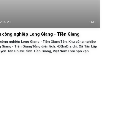
2-05-23
1410
 công nghiệp Long Giang - Tiền Giang
công nghiệp Long Giang - Tiền GiangTên: Khu công nghiệp
 Giang - Tiền GiangTổng diện tích: 400haĐịa chỉ: Xã Tân Lập
uyện Tân Phước, tỉnh Tiền Giang, Việt NamThời hạn vận
: 09/2019Giá: 60 USD/m2 Chưa bao gồm VATMật độ XD (%): 60
ỷ lệ lấp đầy: Tỷ lệ...