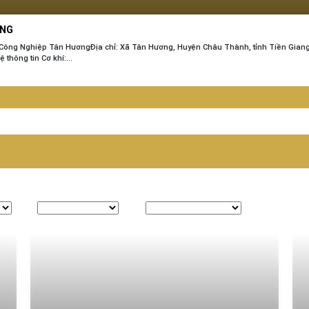
ANG
g Nghiệp Tân HươngĐịa chỉ: Xã Tân Hương, Huyện Châu Thành, tỉnh Tiền GiangTổ
thông tin Cơ khí:...