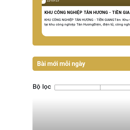
22-05-23
KHU CÔNG NGHIỆP TÂN HƯƠNG - TIỀN GI
KHU CÔNG NGHIỆP TÂN HƯƠNG - TIỀN GIANGTên: Khu Côn
tại khu công nghiệp Tân HươngĐiện, điện tử, công nghệ 
Bài mới mỗi ngày
Bộ lọc