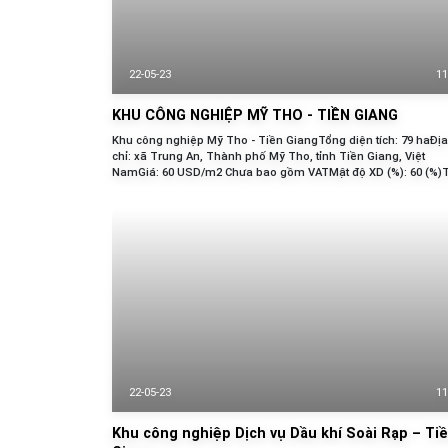
22-05-23
11
KHU CÔNG NGHIỆP MỸ THO - TIỀN GIANG
Khu công nghiệp Mỹ Tho - Tiền GiangTổng diện tích: 79 haĐịa
chỉ: xã Trung An, Thành phố Mỹ Tho, tỉnh Tiền Giang, Việt
NamGiá: 60 USD/m2 Chưa bao gồm VATMật độ XD (%): 60 (%)T
lấp đầy: Tỷ lệ lấp đầy: 100%VỊ TRÍ ĐỊA LÝGiao thông thuận lợi...
22-05-23
11
Khu công nghiệp Dịch vụ Dầu khí Soài Rạp – Ti