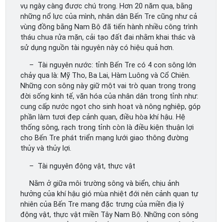
vụ ngày càng được chú trọng. Hơn 20 năm qua, bằng
những nổ lực của mình, nhân dân Bến Tre cũng như cả
vùng đồng bằng Nam Bộ đã tiến hành nhiều công trình
tháu chua rửa mặn, cải tạo đất đai nhằm khai thác và
sử dụng nguồn tài nguyên này có hiệu quả hơn.
– Tài nguyên nước: tỉnh Bến Tre có 4 con sông lớn
chảy qua là: Mỹ Tho, Ba Lai, Hàm Luông và Cổ Chiên.
Những con sông này giữ một vai trò quan trọng trong
đời sống kinh tế, văn hóa của nhân dân trong tỉnh như:
cung cấp nước ngọt cho sinh hoạt và nông nghiệp, góp
phần làm tươi đẹp cảnh quan, điều hòa khí hậu. Hệ
thống sông, rạch trong tỉnh còn là điều kiện thuận lợi
cho Bến Tre phát triển mạng lưới giao thông đường
thủy và thủy lợi.
– Tài nguyên động vật, thực vật
Nằm ở giữa môi trường sông và biển, chịu ảnh
hưởng của khí hậu gió mùa nhiệt đới nên cảnh quan tự
nhiên của Bến Tre mang đặc trưng của miền địa lý
động vật, thực vật miền Tây Nam Bộ. Những con sông