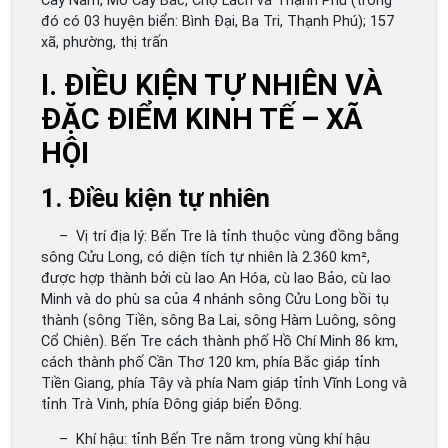
Cày Nam, Mỏ Cày Bắc, Chợ Lách và Thạnh Phú (trong
đó có 03 huyện biển: Bình Đại, Ba Tri, Thạnh Phú); 157
xã, phường, thị trấn
I. ĐIỀU KIỆN TỰ NHIÊN VÀ
ĐẶC ĐIỂM KINH TẾ – XÃ
HỘI
1. Điều kiện tự nhiên
– Vị trí địa lý: Bến Tre là tỉnh thuộc vùng đồng bằng
sông Cửu Long, có diện tích tự nhiên là 2.360 km²,
được hợp thành bởi cù lao An Hóa, cù lao Bảo, cù lao
Minh và do phù sa của 4 nhánh sông Cửu Long bồi tụ
thành (sông Tiền, sông Ba Lai, sông Hàm Luông, sông
Cổ Chiên). Bến Tre cách thành phố Hồ Chí Minh 86 km,
cách thành phố Cần Thơ 120 km, phía Bắc giáp tỉnh
Tiền Giang, phía Tây và phía Nam giáp tỉnh Vĩnh Long và
tỉnh Trà Vinh, phía Đông giáp biển Đông.
– Khí hậu: tỉnh Bến Tre nằm trong vùng khí hậu