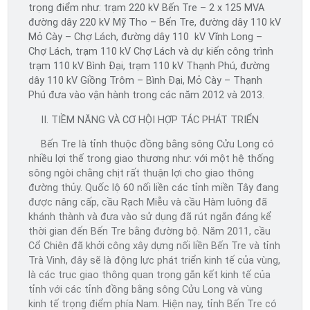
trọng điểm như: trạm 220 kV Bến Tre – 2 x 125 MVA
đường dây 220 kV Mỹ Tho – Bến Tre, đường dây 110 kV
Mỏ Cày – Chợ Lách, đường dây 110 kV Vĩnh Long –
Chợ Lách, trạm 110 kV Chợ Lách và dự kiến công trình
trạm 110 kV Bình Đại, trạm 110 kV Thạnh Phú, đường
dây 110 kV Giồng Trôm – Bình Đại, Mỏ Cày – Thạnh
Phú đưa vào vận hành trong các năm 2012 và 2013.
II. TIỀM NĂNG VÀ CƠ HỘI HỢP TÁC PHÁT TRIỂN
Bến Tre là tỉnh thuộc đồng bằng sông Cửu Long có
nhiều lợi thế trong giao thương như: với một hệ thống
sông ngòi chằng chịt rất thuận lợi cho giao thông
đường thủy. Quốc lộ 60 nối liền các tỉnh miền Tây đang
được nâng cấp, cầu Rạch Miễu và cầu Hàm luông đã
khánh thành và đưa vào sử dụng đã rút ngắn đáng kể
thời gian đến Bến Tre bằng đường bộ. Năm 2011, cầu
Cổ Chiên đã khởi công xây dựng nối liền Bến Tre và tỉnh
Trà Vinh, đây sẽ là động lực phát triển kinh tế của vùng,
là các trục giao thông quan trọng gắn kết kinh tế của
tỉnh với các tỉnh đồng bằng sông Cửu Long và vùng
kinh tế trọng điểm phía Nam. Hiện nay, tỉnh Bến Tre có