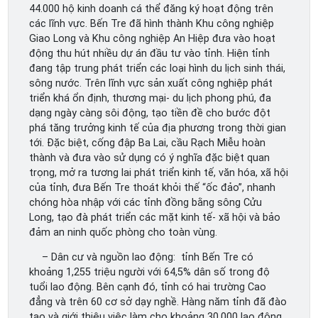
44.000 hộ kinh doanh cá thể đăng ký hoạt động trên
các lĩnh vực. Bến Tre đã hình thành Khu công nghiệp
Giao Long và Khu công nghiệp An Hiệp đưa vào hoạt
động thu hút nhiều dự án đầu tư vào tỉnh. Hiện tỉnh
đang tập trung phát triển các loại hình du lịch sinh thái,
sông nước. Trên lĩnh vực sản xuất công nghiệp phát
triển khá ổn định, thương mại- du lịch phong phú, đa
dạng ngày càng sôi động, tạo tiền đề cho bước đột
phá tăng trưởng kinh tế của địa phương trong thời gian
tới. Đặc biệt, cống đập Ba Lai, cầu Rạch Miễu hoàn
thành và đưa vào sử dụng có ý nghĩa đặc biệt quan
trọng, mở ra tương lai phát triển kinh tế, văn hóa, xã hội
của tỉnh, đưa Bến Tre thoát khỏi thế “ốc đảo”, nhanh
chóng hòa nhập với các tỉnh đồng bằng sông Cửu
Long, tạo đà phát triển các mặt kinh tế- xã hội và bảo
đảm an ninh quốc phòng cho toàn vùng.
– Dân cư và nguồn lao động: tỉnh Bến Tre có
khoảng 1,255 triệu người với 64,5% dân số trong độ
tuổi lao động. Bên cạnh đó, tỉnh có hai trường Cao
đẳng và trên 60 cơ sở dạy nghề. Hàng năm tỉnh đã đào
tạo và giới thiệu việc làm cho khoảng 30.000 lao động,