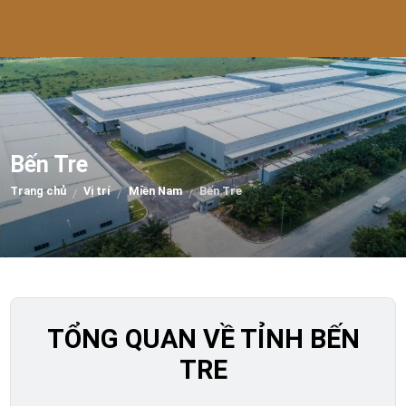
Bến Tre
Trang chủ
Vị trí
Miền Nam
Bến Tre
/
/
/
TỔNG QUAN VỀ TỈNH BẾN
TRE