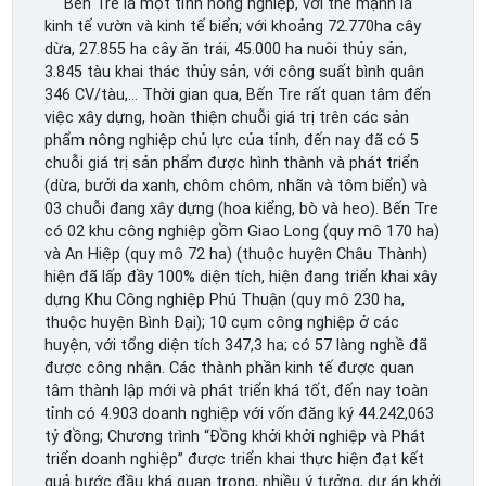
Bến Tre là một tỉnh nông nghiệp, với thế mạnh là
kinh tế vườn và kinh tế biển; với khoảng 72.770ha cây
dừa, 27.855 ha cây ăn trái, 45.000 ha nuôi thủy sản,
3.845 tàu khai thác thủy sản, với công suất bình quân
346 CV/tàu,… Thời gian qua, Bến Tre rất quan tâm đến
việc xây dựng, hoàn thiện chuỗi giá trị trên các sản
phẩm nông nghiệp chủ lực của tỉnh, đến nay đã có 5
chuỗi giá trị sản phẩm được hình thành và phát triển
(dừa, bưởi da xanh, chôm chôm, nhãn và tôm biển) và
03 chuỗi đang xây dựng (hoa kiểng, bò và heo). Bến Tre
có 02 khu công nghiệp gồm Giao Long (quy mô 170 ha)
và An Hiệp (quy mô 72 ha) (thuộc huyện Châu Thành)
hiện đã lấp đầy 100% diện tích, hiện đang triển khai xây
dựng Khu Công nghiệp Phú Thuận (quy mô 230 ha,
thuộc huyện Bình Đại); 10 cụm công nghiệp ở các
huyện, với tổng diện tích 347,3 ha; có 57 làng nghề đã
được công nhận. Các thành phần kinh tế được quan
tâm thành lập mới và phát triển khá tốt, đến nay toàn
tỉnh có 4.903 doanh nghiệp với vốn đăng ký 44.242,063
tỷ đồng; Chương trình “Đồng khởi khởi nghiệp và Phát
triển doanh nghiệp” được triển khai thực hiện đạt kết
quả bước đầu khá quan trọng, nhiều ý tưởng, dự án khởi