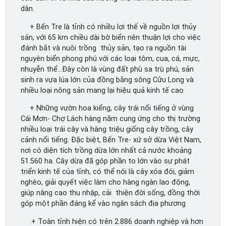
dân.
+ Bến Tre là tỉnh có nhiều lợi thế về nguồn lợi thủy
sản, với 65 km chiều dài bờ biển nên thuận lợi cho việc
đánh bắt và nuôi trồng thủy sản, tạo ra nguồn tài
nguyên biển phong phú với các loại tôm, cua, cá, mực,
nhuyễn thể…Đây còn là vùng đất phù sa trù phú, sản
sinh ra vựa lúa lớn của đồng bằng sông Cửu Long và
nhiều loại nông sản mang lại hiệu quả kinh tế cao
+ Những vườn hoa kiểng, cây trái nổi tiếng ở vùng
Cái Mơn- Chợ Lách hàng năm cung ứng cho thị trường
nhiều loại trái cây và hàng triệu giống cây trồng, cây
cảnh nổi tiếng. Đặc biệt, Bến Tre- xứ sở dừa Việt Nam,
nơi có diện tích trồng dừa lớn nhất cả nước khoảng
51.560 ha. Cây dừa đã góp phần to lớn vào sự phát
triển kinh tế của tỉnh, có thể nói là cây xóa đói, giảm
nghèo, giải quyết việc làm cho hàng ngàn lao động,
giúp nâng cao thu nhập, cải thiện đời sống, đồng thời
góp một phần đáng kể vào ngân sách địa phương
.+ Toàn tỉnh hiện có trên 2.886 doanh nghiệp và hơn