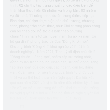
quyết Đại hội thành 06 nghị quyết, 06 đề án, 04 chương
trình, 02 chỉ thị; tập trung chuẩn bị các điều kiện để
triển khai thực hiện 05 nhiệm vụ trọng tâm, 03 nhiệm
vụ đột phá, 11 công trình, dự án trọng điểm; tiếp tục
lãnh đạo, chỉ đạo thực hiện các chủ trương, chương
trình, phong trào thiết thực, như: Chủ trương phân công
cán bộ theo dõi, hỗ trợ địa bàn theo phương
châm “Tỉnh nắm tới xã; huyện nắm tới ấp; xã nắm tới
hộ gia đình”, phong trào thi đua “Đồng Khởi mới”,
Chương trình “Đồng khởi khởi nghiệp và Phát triển
doanh nghiệp”,… Năm 2021, Tỉnh uỷ xã định chủ đề là
“Đồng thuận – Sáng tạo”, nhằm tập sự thống nhất,
đồng thuận trong nội bộ, Nhân dân; sự chủ động, sáng
tạo, linh hoạt của các cấp, các ngành, cán bộ, đảng
viên, đoàn viên, hội viên trong quá trình tổ chức quán
triệt và cụ thể hoá thực hiện Nghị quyết Đại hội; kết
quả của năm 2021 với vị trí là năm đầu nhiệm kỳ sẽ tạo
tiền đề, cơ sở quan trọng để triển khai thực hiện thắng
lợi Nghị quyết Đại hội XI Đảng bộ tỉnh và Nghị quyết Đại
hội đại biểu toàn quốc lần thứ XIII của Đảng.
– HẾT-