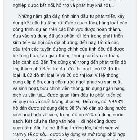
nghiệp được kết nối, hỗ trợ và phát huy khá tốt,…
Những năm gần đây, tình hình đầu tư phát triển, xây
dựng kết cấu hạ tầng rất được quan tâm, hàng loạt các
công trình, dự án trên các lĩnh vực được hoàn thành,
đưa vào sử dụng đã góp phần rất lớn trong phát triển
kinh tế – xã hội của địa phương; đến nay, tất cả các
cầu trên các tuyến đường chính của tỉnh đều đã được
bê tông hóa, tạo giao thông thông suốt và an toàn;
bên cạnh đó, Bến Tre cũng chú trọng đến phát triển đô
thị, thành phố Bến Tre đạt đô thị loại II, có 02 đô thị
loại III, 02 đô thị loại IV và 20 đô thị loại V. Hệ thống
cung cấp điện, cung cấp nước ngọt phục vụ sản xuất
và sinh hoạt, bưu chính viễn thông, tín dụng ngân hàng,
dịch vụ vận tải,… được quan tâm đầu tư phát triển cả
về quy mô và chất lượng phục vụ. Đến nay, có 99.93%
hộ dân được sử dụng điện; 98.5% hộ dân sử dụng nước
sinh hoạt hợp vệ sinh, trong đó có 61% sử dụng nước
sạch. Kết cấu hạ tầng văn hóa – xã hội cũng được
quan tâm đầu tư, hệ thống trường lớp, bệnh viện và
trạm y tế cơ sở,… được xây dựng và mở rộng; phối hợp