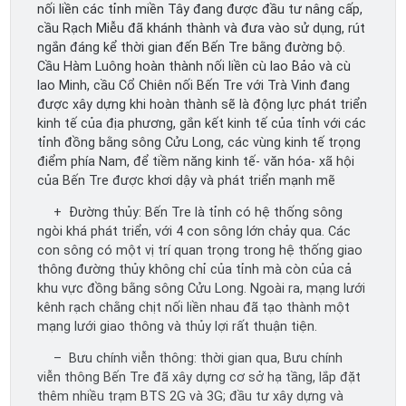
nối liền các tỉnh miền Tây đang được đầu tư nâng cấp,
cầu Rạch Miễu đã khánh thành và đưa vào sử dụng, rút
ngắn đáng kể thời gian đến Bến Tre bằng đường bộ.
Cầu Hàm Luông hoàn thành nối liền cù lao Bảo và cù
lao Minh, cầu Cổ Chiên nối Bến Tre với Trà Vinh đang
được xây dựng khi hoàn thành sẽ là động lực phát triển
kinh tế của địa phương, gắn kết kinh tế của tỉnh với các
tỉnh đồng bằng sông Cửu Long, các vùng kinh tế trọng
điểm phía Nam, để tiềm năng kinh tế- văn hóa- xã hội
của Bến Tre được khơi dậy và phát triển mạnh mẽ
+ Đường thủy: Bến Tre là tỉnh có hệ thống sông
ngòi khá phát triển, với 4 con sông lớn chảy qua. Các
con sông có một vị trí quan trọng trong hệ thống giao
thông đường thủy không chỉ của tỉnh mà còn của cả
khu vực đồng bằng sông Cửu Long. Ngoài ra, mạng lưới
kênh rạch chằng chịt nối liền nhau đã tạo thành một
mạng lưới giao thông và thủy lợi rất thuận tiện.
– Bưu chính viễn thông: thời gian qua, Bưu chính
viễn thông Bến Tre đã xây dựng cơ sở hạ tầng, lắp đặt
thêm nhiều trạm BTS 2G và 3G; đầu tư xây dựng và