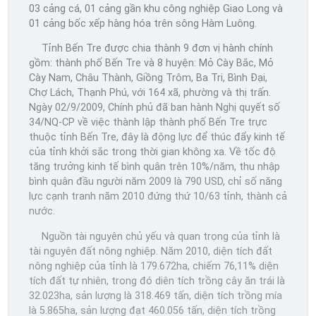
03 cảng cá, 01 cảng gần khu công nghiệp Giao Long và
01 cảng bốc xếp hàng hóa trên sông Hàm Luông.
Tỉnh Bến Tre được chia thành 9 đơn vị hành chính
gồm: thành phố Bến Tre và 8 huyện: Mỏ Cày Bắc, Mỏ
Cày Nam, Châu Thành, Giồng Trôm, Ba Tri, Bình Đại,
Chợ Lách, Thạnh Phú, với 164 xã, phường và thị trấn.
Ngày 02/9/2009, Chính phủ đã ban hành Nghị quyết số
34/NQ-CP về việc thành lập thành phố Bến Tre trực
thuộc tỉnh Bến Tre, đây là động lực để thúc đẩy kinh tế
của tỉnh khởi sắc trong thời gian không xa. Về tốc độ
tăng trưởng kinh tế bình quân trên 10%/năm, thu nhập
bình quân đầu người năm 2009 là 790 USD, chỉ số năng
lực cạnh tranh năm 2010 đứng thứ 10/63 tỉnh, thành cả
nước.
Nguồn tài nguyên chủ yếu và quan trọng của tỉnh là
tài nguyên đất nông nghiệp. Năm 2010, diện tích đất
nông nghiệp của tỉnh là 179.672ha, chiếm 76,11% diện
tích đất tự nhiên, trong đó diên tích trồng cây ăn trái là
32.023ha, sản lượng là 318.469 tấn, diện tích trồng mía
là 5.865ha, sản lượng đạt 460.056 tấn, diện tích trồng