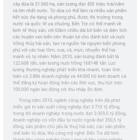
cây dừa là 51.560 ha, sản lượng đạt 420 triệu trái/năm
và lớn nhất nước. Từ dừa có thể làm ra nhiều sản phẩm
hết sức đa dạng và phong phú, được thị trường trong
nước và quốc tế ưa chuộng. Bến Tre có thế mạnh về
kinh tế thủy sản, với 65km chiều dài bờ biển và diện tích
các huyện ven biển nên thuận lợi cho đánh bắt và nuôi
trồng thủy hải sản, tạo ra nguồn tài nguyên biển phong
phú với các loại tôm, cua, cá, mực, nhuyễn thể hai
mảnh vỏ tự nhiên. Năm 2010, sản lượng đánh bắt là
122.608 tấn, sản lượng nuôi trồng 168148 tấn. Lực
lượng thương nghiệp phát triển khá nhanh, toàn tỉnh
hiện có 2.886 doanh nghiệp và 44.000 hộ kinh doanh cá
thể đăng ký hoạt động trên các lĩnh vực, thu hút trên
100.000 ngàn lao động với thu nhập ổn định.
Trong năm 2010, ngành công nghiệp trên đà phát
triển, giá trị sản xuất công nghiệp đạt 3.710 tỷ đồng,
trong đó doanh nghiệp trong nước đạt 3.359,5 tỷ đồng,
doanh nghiệp có vốn đầu tư nước ngoài đạt 350,5 tỷ
đồng, sản phẩm chủ yếu là thuỷ hải sản, các sản phẩm
chế biến từ dừa, thủ công mỹ nghệ. Bến Tre đã hình
thành khu công nghiệp Giao Long và khu công nghiệp