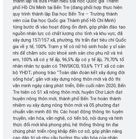
thành lập và đưa Phân hiệu Đại học Quốc gia Thành
phố Hồ Chí Minh tại Bến Tre (đang phối hợp thực hiện
quy trình thành lập Đại học Bến Tre – Trường thành
viên của Đại học Quốc gia Thành phố Hồ Chí Minh)
từng bước đi vào hoạt động ổn định, góp phần đào tạo
nguồn nhân lực có chất lượng cho tỉnh và khu vực; đã
xây dựng 157/157 xã, phường, thị trấn đạt tiêu chí Quốc
gia về y tế, 100% Trạm y tế có nữ hộ sinh hoặc y sĩ sản
nhi để chăm sóc sức khoẻ sinh sản cho phụ nữ và trẻ
em, 100% xã có y tế ấp, 96,5% ấp có y tế ấp, 79,70% tổ
nhân nhân tự quản có TNVSKCĐ, 93,6% TYT xã có cán
bộ YHDT; phong trào “Toàn dân đoàn kết xây dựng đời
sống hóa”, gắn với xây dựng nông thôn mới và đô thị
văn minh ngày càng phát triển, Đến cuối năm 2020, Bến
Tre hiện có 51 xã nông thôn mới, huyện Chợ Lách đạt
huyện nông thôn mới, thành phố Bến Tre hoàn thành
nhiệm vụ xây dựng nông thôn mới và 05 phường đạt
chuẩn văn minh đô thị. Các hoạt động thông tin tuyên
truyền, văn hóa, văn nghệ, có tiến bộ, nội dung và hình
thức đổi mới khá phong phú; hệ thống thông tin đại
chúng phát triển rộng khắp đến cơ sở, góp phần nâng
cao dân trí và nhu cầu hưởng thụ văn hóa của nhân