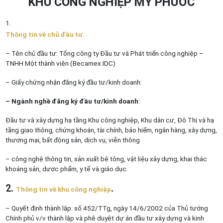
KHU CÔNG NGHIỆP MỸ PHƯỚC
Thông tin về chủ đầu tư.
– Tên chủ đầu tư: Tổng công ty Đầu tư và Phát triển công nghiệp –
TNHH Một thành viên (Becamex IDC)
– Giấy chứng nhận đăng ký đầu tư/kinh doanh:
– Ngành nghề đăng ký đầu tư/kinh doanh
:
Đầu tư và xây dựng hạ tầng Khu công nghiệp, Khu dân cư, Đô Thị và hạ
tầng giao thông, chứng khoán, tài chính, bảo hiểm, ngân hàng, xây dựng,
thương mại, bất động sản, dịch vụ, viễn thông
– công nghệ thông tin, sản xuất bê tông, vật liệu xây dựng, khai thác
khoáng sản, dược phẩm, y tế và giáo dục.
2.
.
Thông tin về khu công nghiệp
– Quyết định thành lập: số 452/TTg, ngày 14/6/2002 của Thủ tướng
Chính phủ v/v thành lập và phê duyệt dự án đầu tư xây dựng và kinh