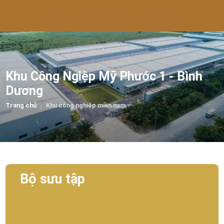
Khu Công Ngiệp Mỹ Phước 1 - Bình
Dương
Trang chủ
Khu công nghiệp miền nam
/
Bộ sưu tập