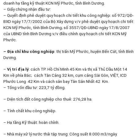
doanh hạ tầng kỹ thuật KCN Mỹ Phước, tỉnh Bình Dương.
– Giấy chứng nhận đầu tư:
– Quyết định phê duyệt quy hoạch chi tiết khu công nghiệp: số 972/QĐ-
BXD ngày 17/7/2002 của Bộ Xây dựng v/v phê duyệt quy hoạch chi tiết
KCN Mỹ Phước, tỉnh Bình Dương; số 3557/QĐ-UBND ngày 17/8/2007
của UBND tỉnh Bình Dương v/v điều chỉnh quy hoạch chi tiết KCN Mỹ
Phước.
– Địa chỉ khu công nghiệp
: thị trấn Mỹ Phước, huyện Bến Cát, tỉnh Bình
Dương.
–
Vị trí địa lý
: cách TP. Hồ Chí Minh 45 Km và thị xã Thủ Dầu Một 14
Km về phía Bắc; cách Tân Cảng 32 km, cụm cảng Sài Gòn, VIỆT, ICD
Phước Long 42 Km và cách sân bay Tân Sân Nhất 42 Km.
– Tổng vốn đầu tư: 223,7 tỷ đồng.
– Diện tích đất công nghiệp cho thuê: 276,28 ha.
– Tính chất khu công nghiệp.
– Hạ tầng Kỹ thuật: hoàn chỉnh.
– Nhà máy xử lý nước thải tập trung: Công suất 8.000 m3/ngày.