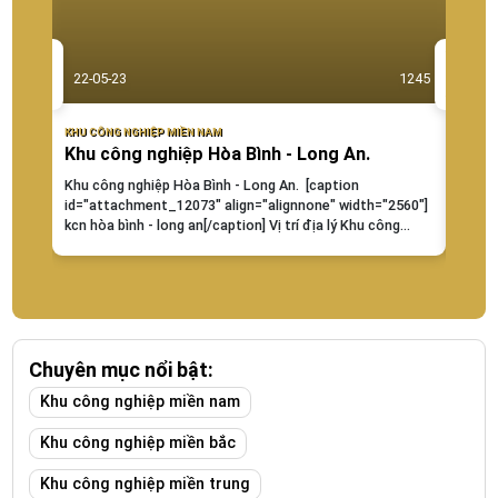
22-05-23
1245
22-0
KHU CÔNG NGHIỆP MIỀN NAM
KHU CÔ
Khu công nghiệp Hòa Bình - Long An.
Khu 
Khu công nghiệp Hòa Bình - Long An. [caption
Khu c
id="attachment_12073" align="alignnone" width="2560"]
Môn-C
kcn hòa bình - long an[/caption] Vị trí địa lý Khu công
khu c
nghiệp Hòa Bình nằm ở huyện Đức Hòa, tỉnh Long
trung 
An,cách trung tâm TP.HCM khoảng 30 km. Vị...
Chuyên mục nổi bật:
Khu công nghiệp miền nam
Khu công nghiệp miền bắc
Khu công nghiệp miền trung