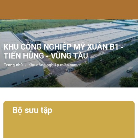
KHU CÔNG NGHIỆP MỸ XUÂN B1 -
TIẾN HÙNG - VŨNG TÀU
Trang chủ
Khu công nghiệp miền nam
/
Bộ sưu tập