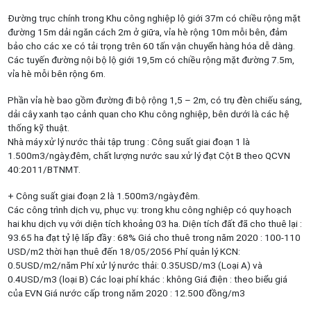
Đường trục chính trong Khu công nghiệp lộ giới 37m có chiều rộng mặt
đường 15m dải ngăn cách 2m ở giữa, vỉa hè rộng 10m mỗi bên, đảm
bảo cho các xe có tải trọng trên 60 tấn vận chuyển hàng hóa dễ dàng.
Các tuyến đường nội bộ lộ giới 19,5m có chiều rộng mặt đường 7.5m,
vỉa hè mỗi bên rộng 6m.
Phần vỉa hè bao gồm đường đi bộ rộng 1,5 – 2m, có trụ đèn chiếu sáng,
dải cây xanh tạo cảnh quan cho Khu công nghiệp, bên dưới là các hệ
thống kỹ thuật.
Nhà máy xử lý nước thải tập trung : Công suất giai đoạn 1 là
1.500m3/ngày.đêm, chất lượng nước sau xử lý đạt Cột B theo QCVN
40:2011/BTNMT.
+ Công suất giai đoạn 2 là 1.500m3/ngày.đêm.
Các công trình dịch vụ, phục vụ: trong khu công nghiệp có quy hoạch
hai khu dịch vụ với diện tích khoảng 03 ha. Diện tích đất đã cho thuê lại :
93.65 ha đạt tỷ lệ lấp đầy : 68% Giá cho thuê trong năm 2020 : 100-110
USD/m2 thời hạn thuê đến 18/05/2056 Phí quản lý KCN:
0.5USD/m2/năm Phí xử lý nước thải: 0.35USD/m3 (Loại A) và
0.4USD/m3 (loại B) Các loại phí khác : không Giá điện : theo biểu giá
của EVN Giá nước cấp trong năm 2020 : 12.500 đồng/m3