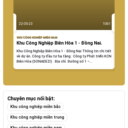
22-05-23
1061
22-0
KHU CÔNG NGHIỆP MIỀN NAM
KHU CÔ
Khu Công Nghiệp Biên Hòa 1 - Đồng Nai.
khu 
Dươ
Khu Công Nghiệp Biên Hòa 1 - Đồng Nai Thông tin chi tiết
về dự án. Công ty đầu tư hạ tầng : Công ty Phát triển KCN
Khu C
Biên Hòa (SONADEZI) . Địa chỉ. Đường số 1 –...
Tại B
ty Cổ 
Dĩ An 
Chuyên mục nổi bật:
Khu công nghiệp miền bắc
Khu công nghiệp miền trung
Khu công nghiệp miền nam