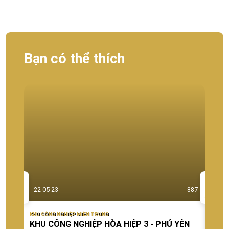
Bạn có thể thích
22-05-23
887
22-0
KHU CÔNG NGHIỆP MIỀN TRUNG
KHU CÔ
KHU CÔNG NGHIỆP HÒA HIỆP 3 - PHÚ YÊN
KHU 