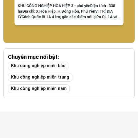
KHU CÔNG NGHIỆP HÒA HIỆP 3 - phú yênDiện tích : 338
KHU C
haĐịa chỉ: X.Hòa Hiệp, H.Đông Hòa, Phú YênVỊ TRÍ ĐỊA
Nhơn 
LÝCách Quốc lộ 1A 4 km; gần các điểm nối giữa QL 1A và
Nhơn H
đường đi Tây nguyênĐiều kiện đất:Độ cao so với...
nghiệp
bộ...
Chuyên mục nổi bật:
Khu công nghiệp miền bắc
Khu công nghiệp miền trung
Khu công nghiệp miền nam