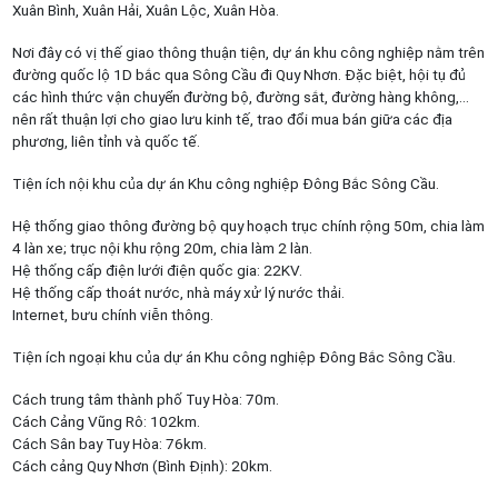
Xuân Bình, Xuân Hải, Xuân Lộc, Xuân Hòa.
Nơi đây có vị thế giao thông thuận tiện, dự án khu công nghiệp nằm trên
đường quốc lộ 1D bắc qua Sông Cầu đi Quy Nhơn. Đặc biệt, hội tụ đủ
các hình thức vận chuyển đường bộ, đường sắt, đường hàng không,…
nên rất thuận lợi cho giao lưu kinh tế, trao đổi mua bán giữa các địa
phương, liên tỉnh và quốc tế.
Tiện ích nội khu của dự án Khu công nghiệp Đông Bắc Sông Cầu.
Hệ thống giao thông đường bộ quy hoạch trục chính rộng 50m, chia làm
4 làn xe; trục nội khu rộng 20m, chia làm 2 làn.
Hệ thống cấp điện lưới điện quốc gia: 22KV.
Hệ thống cấp thoát nước, nhà máy xử lý nước thải.
Internet, bưu chính viễn thông.
Tiện ích ngoại khu của dự án Khu công nghiệp Đông Bắc Sông Cầu.
Cách trung tâm thành phố Tuy Hòa: 70m.
Cách Cảng Vũng Rô: 102km.
Cách Sân bay Tuy Hòa: 76km.
Cách cảng Quy Nhơn (Bình Định): 20km.