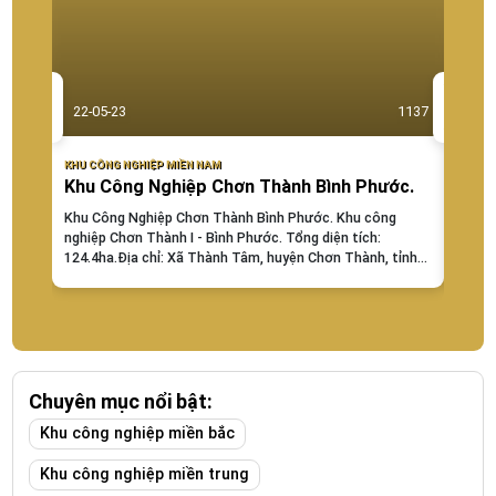
22-05-23
1137
22-0
KHU CÔNG NGHIỆP MIỀN NAM
KHU CÔ
Khu Công Nghiệp Chơn Thành Bình Phước.
Khu 
Khu Công Nghiệp Chơn Thành Bình Phước. Khu công
Khu c
nghiệp Chơn Thành I - Bình Phước. Tổng diện tích:
Tân tr
124.4ha.Địa chỉ: Xã Thành Tâm, huyện Chơn Thành, tỉnh
được 
Bình Phước.Chủ đầu tư: CHONTHANHI-IP-BP.Thời điểm
21/8/2
thành lập: Thời gian bắt...
Chuyên mục nổi bật:
Khu công nghiệp miền bắc
Khu công nghiệp miền trung