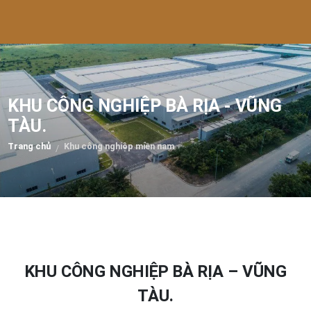
KHU CÔNG NGHIỆP BÀ RỊA - VŨNG
TÀU.
Trang chủ
Khu công nghiệp miền nam
/
KHU CÔNG NGHIỆP BÀ RỊA – VŨNG
TÀU.