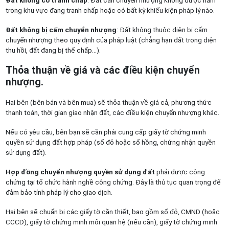
Đất không có tranh chấp
: Đất cần chuyển nhượng không được nằm
trong khu vực đang tranh chấp hoặc có bất kỳ khiếu kiện pháp lý nào.
Đất không bị cấm chuyển nhượng
: Đất không thuộc diện bị cấm
chuyển nhượng theo quy định của pháp luật (chẳng hạn đất trong diện
thu hồi, đất đang bị thế chấp…).
Thỏa thuận về giá và các điều kiện chuyển
nhượng.
Hai bên (bên bán và bên mua) sẽ thỏa thuận về giá cả, phương thức
thanh toán, thời gian giao nhận đất, các điều kiện chuyển nhượng khác.
Nếu có yêu cầu, bên bạn sẽ cần phải cung cấp giấy tờ chứng minh
quyền sử dụng đất hợp pháp (sổ đỏ hoặc sổ hồng, chứng nhận quyền
sử dụng đất).
Hợp đồng chuyển nhượng quyền sử dụng đất
phải được công
chứng tại tổ chức hành nghề công chứng. Đây là thủ tục quan trọng để
đảm bảo tính pháp lý cho giao dịch.
Hai bên sẽ chuẩn bị các giấy tờ cần thiết, bao gồm sổ đỏ, CMND (hoặc
CCCD), giấy tờ chứng minh mối quan hệ (nếu cần), giấy tờ chứng minh