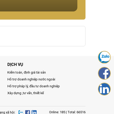
CHUYỂN NHƯỢNG Đ
Pháp lý:
Diện tích:
Giá:
DỊCH VỤ
Kiểm toán, định giá tài sản
Hỗ trợ doanh nghiệp nước ngoài
Hỗ trợ pháp lý, đầu tư doanh nghiệp
Xây dựng ,tư vấn, thiết kế
Online: 185 | Total: 66516
ng xã hội: