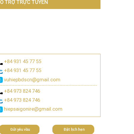
Ỗ TRỢ TRỰC TUYẾN
+84 931 45 77 55
+84 931 45 77 55
vuhiepbdscn@gmail.com
+84 973 824 746
+84 973 824 746
hiepsaigonire@gmail.com
Gửi yêu vầu
Đặt lịch hẹn