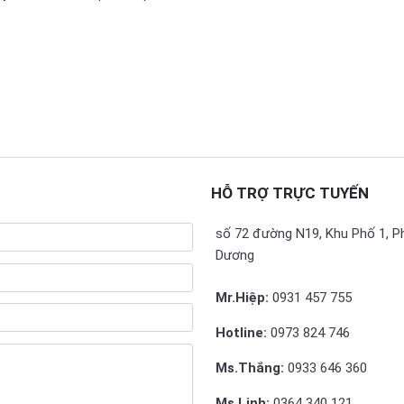
HỖ TRỢ TRỰC TUYẾN
số 72 đường N19, Khu Phố 1, P
Dương
Mr.Hiệp:
0931 457 755
Hotline:
0973 824 746
Ms.Thắng:
0933 646 360
Ms.Linh:
0364 340 121