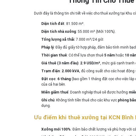
Thông Tin Cho Thuê 
Dưới đây là thông tin chi tiết về việc cho thuê xưởng tại Khu
Diện tích đất
: 81.500 m².
Diện tích nhà xưởng
: 55.000 m² (Mới 100%).
Tổng lượng xả thải
: 7.000 m³/24 giờ.
Pháp lý
: Đầy đủ giấy tờ hợp pháp, đảm bảo tính minh bạc
Thời gian thuê
: Có thể lựa chọn thuê
5 năm
hoặc
10 nă
Giá thuê (3 năm đầu)
:
2.9 USD/m²
, mức giá cạnh tranh 
Trạm điện
:
2.000 kVA
, đủ công suất cho các hoạt động
Đặt cọc
:
6 tháng
(bao gồm 1 tháng đặt cọc cho việc lắp
của cả hai bên.
Miễn giảm thuế
: Doanh nghiệp thuê sẽ được hưởng
miễ
Ghi chú
: Không tính tiền thuê cho các khu vực
phòng bảo
dụng.
Ưu điểm khi thuê xưởng tại KCN Bình
Xưởng mới 100%
: Đảm bảo chất lượng và phù hợp với cá