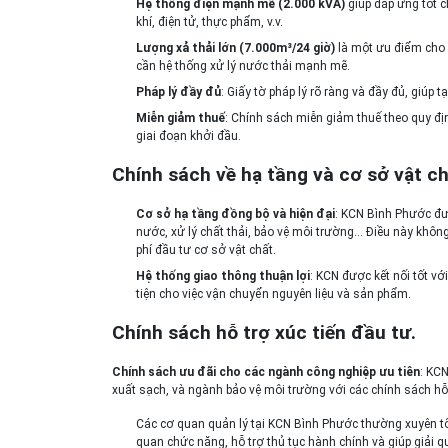
Hệ thống điện mạnh mẽ (2.000 kVA)
giúp đáp ứng tốt 
khí, điện tử, thực phẩm, v.v.
Lượng xả thải lớn (7.000m³/24 giờ)
là một ưu điểm cho 
cần hệ thống xử lý nước thải mạnh mẽ.
Pháp lý đầy đủ
: Giấy tờ pháp lý rõ ràng và đầy đủ, giúp 
Miễn giảm thuế
: Chính sách miễn giảm thuế theo quy đị
giai đoạn khởi đầu.
Chính sách về hạ tầng và cơ sở vật ch
Cơ sở hạ tầng đồng bộ và hiện đại
: KCN Bình Phước đư
nước, xử lý chất thải, bảo vệ môi trường… Điều này khôn
phí đầu tư cơ sở vật chất.
Hệ thống giao thông thuận lợi
: KCN được kết nối tốt v
tiện cho việc vận chuyển nguyên liệu và sản phẩm.
Chính sách hỗ trợ xúc tiến đầu tư.
Chính sách ưu đãi cho các ngành công nghiệp ưu tiên
: KC
xuất sạch, và ngành bảo vệ môi trường với các chính sách h
Các cơ quan quản lý tại KCN Bình Phước thường xuyên t
quan chức năng, hỗ trợ thủ tục hành chính và giúp giải qu