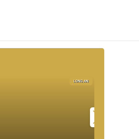
LONG AN
23-05-23
901
BẤT ĐỘNG SẢN CÔNG NGHIỆ