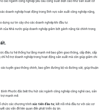
cho các ngành công nghiệp yêu cầu công suất điện cao như sản xuất cơ
các doanh nghiệp hoạt động trong lĩnh vực sản xuất công nghiệp nặng,
tạo dựng sự tin cậy cho các doanh nghiệp khi đầu tư.
nh của Nhà nước giúp doanh nghiệp giảm bớt gánh nặng tài chính trong
ất.
ợc đầu tư hệ thống hạ tầng mạnh mẽ bao gồm giao thông, cấp điện, cấp
g chỉ hỗ trợ doanh nghiệp trong hoạt động sản xuất mà còn giúp giảm chi
ới các tuyến giao thông chính, bao gồm đường bộ và đường sắt, giúp thuận
N Bình Phước đặc biệt thu hút các ngành công nghiệp công nghệ cao, sản
ỗ trợ mạnh mẽ.
ổ chức các chương trình
xúc tiến đầu tư
, kết nối nhà đầu tư với các cơ
yết các vấn đề liên quan đến phát triển dự án.