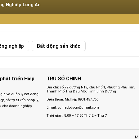
ông Nghiệp Long An
ông nghiệp
Bất động sản khác
phát triển Hiệp
TRỤ SỞ CHÍNH
Địa chỉ: số 72 đường N19, Khu Phố 1, Phường Phú Tân,
Thành Phố Thủ Dầu Một, Tỉnh Bình Dương
 giá và quản lý bất động
Điện thoại: Mr.Hiệp
0931.457.755
, hỗ trợ tư vấn pháp lý,
ư cho doanh nghiệp
Email:
vuhiepbdscn@gmail.com
Thời gian: 8:00 – 17:30 Thứ 2 – Thứ 7
Mạ