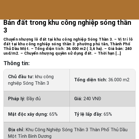
Trang chủ
/
Bất động sản công nghiệp
Bán đất trong khu công nghiệp sóng thần
3
Chuyển nhượng lô đất tại khu công nghiệp Sóng Thần 3. – Vị trí lô
đất tại khu công nghiệp sóng thần 3: phường phú tân, Thành Phố
Thủ Dầu Một. – Tổng diện tích: 36.000 m2 ( 3,6 ha). – Giá bán: 240
usd/m2. – Chuyển nhượng quyền sử dụng đất. – Thời hạn […]
Thông tin:
Chủ đầu tư:
khu công
Tổng diện tích:
36.000 m2
nghiệp Sóng Thần 3
Pháp lý:
Đầy đủ
Giá:
240 VNĐ
Mật độc xây dựng:
65%
Tỷ lệ lấp đầy:
65%
Địa chỉ:
Khu Công Nghiệp Sóng Thần 3 Thàn Phố Thủ Dầu
Một Tỉnh Bình Dương