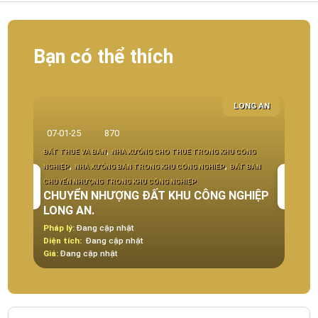
Bạn có thể thích
LONG AN
07-01-25
870
26-1
,
ĐẤT THUÊ VÀ BÁN
NHÀ XƯỞNG CHO THUÊ TRONG KHU CÔNG
,
,
NGHIỆP
NHÀ XƯỞNG BÁN TRONG KHU CÔNG NGHIÊP
ĐẤT BÁN
BẤT Đ
CHUYỂN NHƯỢNG TRONG KHU CÔNG NGHIỆP
KHU C
CHUYỂN NHƯỢNG ĐẤT KHU CÔNG NGHIỆP
Chu
LONG AN.
Nhơ
Pháp lý:
Đang cập nhật
Pháp 
Diện tích:
Đang cập nhật
Diện t
Giá:
Đang cập nhật
Giá:
Đ