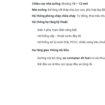
Chiều cao nhà xưởng
: khoảng
10 – 12 mét
Nền xưởng
: Bê tông cốt thép chịu lực cao, phù hợp lắp 
Hệ thống phòng cháy chữa cháy
: Tự động, theo tiêu c
Hệ thống hạ tầng kỹ thuật
:
Điện 3 pha, trạm điện riêng biệt
Hệ thống cấp – thoát nước đầy đủ
Hệ thống xử lý nước thải, PCCC, chiếu sáng tiêu chu
Hạ tầng giao thông nội khu
:
Đường nội bộ rộng,
xe container 40 feet
ra vào thu
Bãi đậu xe và khu vực quay đầu xe rộng rãi