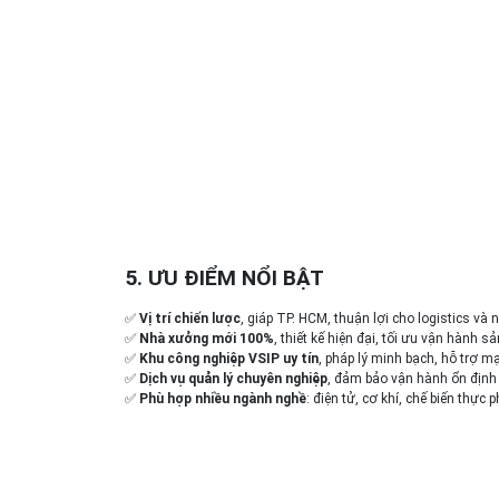
5. ƯU ĐIỂM NỔI BẬT
✅
Vị trí chiến lược
, giáp TP. HCM, thuận lợi cho logistics và
✅
Nhà xưởng mới 100%
, thiết kế hiện đại, tối ưu vận hành s
✅
Khu công nghiệp VSIP uy tín
, pháp lý minh bạch, hỗ trợ 
✅
Dịch vụ quản lý chuyên nghiệp
, đảm bảo vận hành ổn định
✅
Phù hợp nhiều ngành nghề
: điện tử, cơ khí, chế biến thực