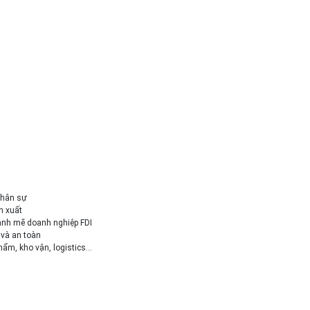
 nhân sự
ản xuất
mạnh mẽ doanh nghiệp FDI
 và an toàn
 phẩm, kho vận, logistics…