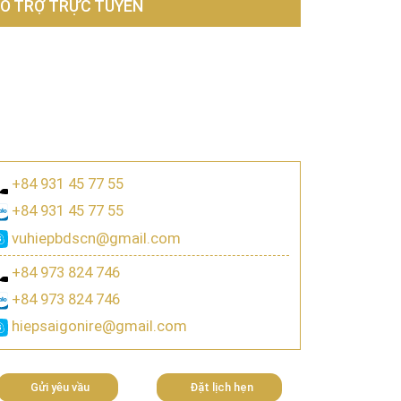
Ỗ TRỢ TRỰC TUYẾN
+84 931 45 77 55
+84 931 45 77 55
vuhiepbdscn@gmail.com
+84 973 824 746
+84 973 824 746
hiepsaigonire@gmail.com
Gửi yêu vầu
Đặt lịch hẹn