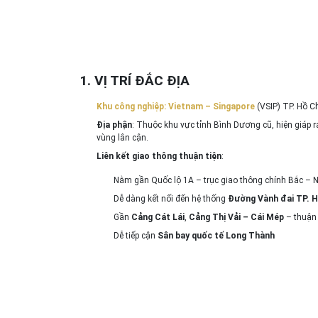
1. VỊ TRÍ ĐẮC ĐỊA
Khu công nghiệp
: Vietnam – Singapore
(VSIP) TP. Hồ C
Địa phận
: Thuộc khu vực tỉnh Bình Dương cũ, hiện giáp r
vùng lân cận.
Liên kết giao thông thuận tiện
:
Nằm gần Quốc lộ 1A – trục giao thông chính Bắc –
Dễ dàng kết nối đến hệ thống
Đường Vành đai TP. 
Gần
Cảng Cát Lái
,
Cảng Thị Vải – Cái Mép
– thuận 
Dễ tiếp cận
Sân bay quốc tế Long Thành