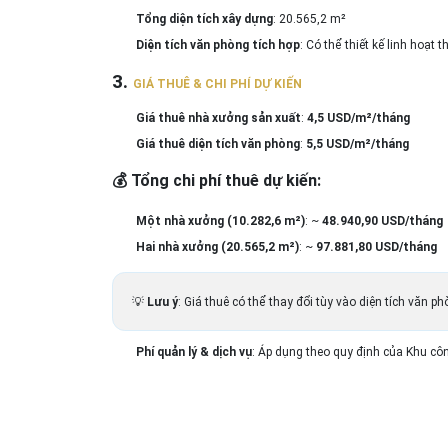
Tổng diện tích xây dựng
: 20.565,2 m²
Diện tích văn phòng tích hợp
: Có thể thiết kế linh hoạt
3.
GIÁ THUÊ & CHI PHÍ DỰ KIẾN
Giá thuê nhà xưởng sản xuất
:
4,5 USD/m²/tháng
Giá thuê diện tích văn phòng
:
5,5 USD/m²/tháng
💰
Tổng chi phí thuê dự kiến:
Một nhà xưởng (10.282,6 m²)
: ~
48.940,90 USD/tháng
Hai nhà xưởng (20.565,2 m²)
: ~
97.881,80 USD/tháng
💡
Lưu ý
: Giá thuê có thể thay đổi tùy vào diện tích văn 
Phí quản lý & dịch vụ
: Áp dụng theo quy định của Khu cô