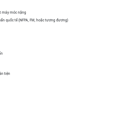
đặt máy móc nặng
huẩn quốc tế (NFPA, FM, hoặc tương đương)
ẩn
ận tiện