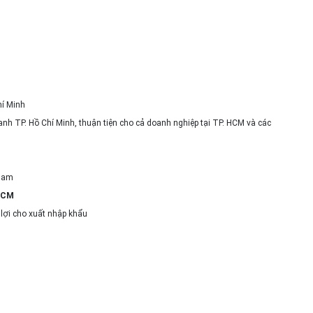
hí Minh
anh TP. Hồ Chí Minh, thuận tiện cho cả doanh nghiệp tại TP. HCM và các
 Nam
HCM
lợi cho xuất nhập khẩu