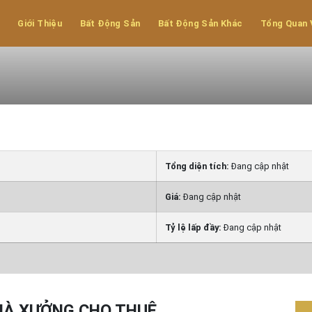
 KCN vsip 2 Bình
Giới Thiệu
Bất Động Sản
Bất Động Sản Khác
Tổng Quan 
Tổng diện tích:
Đang cập nhật
Giá:
Đang cập nhật
Tỷ lệ lấp đầy:
Đang cập nhật
HÀ XƯỞNG CHO THUÊ