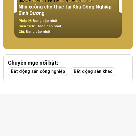
NHÀ XƯỞNG CHO THUÊ TRONG KHU CÔNG NGHIỆP
CÔNG 
Nhà xưởng cho thuê tại Khu Công Nghiệp
Cho
Bình Dương
Đỏ -
Pháp lý:
Đang cập nhật
Pháp 
Diện tích:
Đang cập nhật
Diện t
Giá:
Đang cập nhật
Giá:
8
Chuyên mục nổi bật:
Bất động sản công nghiệp
Bất động sản khác