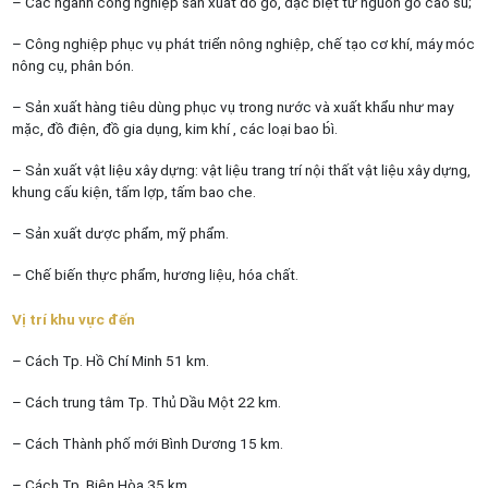
– Các ngành công nghiệp sản xuất đồ gỗ, đặc biệt từ nguồn gỗ cao su;
– Công nghiệp phục vụ phát triển nông nghiệp, chế tạo cơ khí, máy móc
nông cụ, phân bón.
– Sản xuất hàng tiêu dùng phục vụ trong nước và xuất khẩu như may
mặc, đồ điện, đồ gia dụng, kim khí , các loại bao b́ì.
– Sản xuất vật liệu xây dựng: vật liệu trang trí nội thất vật liệu xây dựng,
khung cấu kiện, tấm lợp, tấm bao che.
– Sản xuất dược phẩm, mỹ phẩm.
– Chế biến thực phẩm, hương liệu, hóa chất.
Vị trí khu vực đến
– Cách Tp. Hồ Chí Minh 51 km.
– Cách trung tâm Tp. Thủ Dầu Một 22 km.
– Cách Thành phố mới Bình Dương 15 km.
– Cách Tp. Biên Hòa 35 km.