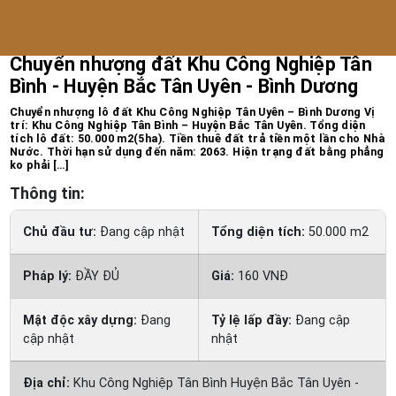
Trang chủ
/
Bất động sản công nghiệp
Chuyển nhượng đất Khu Công Nghiệp Tân
Bình - Huyện Bắc Tân Uyên - Bình Dương
Chuyển nhượng lô đất Khu Công Nghiệp Tân Uyên – Bình Dương Vị
trí: Khu Công Nghiệp Tân Bình – Huyện Bắc Tân Uyên. Tổng diện
tích lô đất: 50.000 m2(5ha). Tiền thuê đất trả tiền một lần cho Nhà
Nước. Thời hạn sử dụng đến năm: 2063. Hiện trạng đất bằng phẳng
ko phải […]
Thông tin:
Chủ đầu tư:
Đang cập nhật
Tổng diện tích:
50.000 m2
Pháp lý:
ĐẦY ĐỦ
Giá:
160 VNĐ
Mật độc xây dựng:
Đang
Tỷ lệ lấp đầy:
Đang cập
cập nhật
nhật
Địa chỉ:
Khu Công Nghiệp Tân Bình Huyện Bắc Tân Uyên -