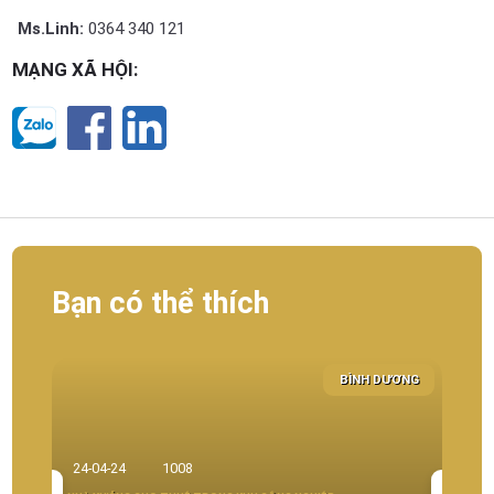
Ms.Linh:
0364 340 121
MẠNG XÃ HỘI:
Bạn có thể thích
BÌNH DƯƠNG
23-0
24-04-24
1008
BẤT Đ