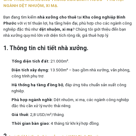
NGÀNH DỆT NHUỘM, XI MẠ.
Bạn đang tìm kiếm
nhà xưởng cho thuê
tại
Khu công nghiệp Bình
Phước
với vị trí thuận lợi, hạ tầng hiện đại, phù hợp cho các ngành công
nghiệp đặc thù như
dệt nhuộm, xi mạ
? Chúng tôi giới thiệu đến bạn
nhà xưởng quy mô lớn với diện tích rộng rãi, giá thuê hợp lý.
1. Thông tin chi tiết nhà xưởng.
Tổng diện tích đất:
21.000m².
Diện tích xây dựng:
13.500m² – bao gồm nhà xưởng, văn phòng,
công trình phụ trợ.
Hệ thống hạ tầng đồng bộ
, đáp ứng tiêu chuẩn sản xuất công
nghiệp.
Phù hợp ngành nghề:
Dệt nhuộm, xi mạ, các ngành công nghiệp
đặc thù cần xử lý nước thải riêng.
Giá thuê:
2,8 USD/m²/tháng.
Thời gian bàn giao:
4 tháng từ khi ký hợp đồng.