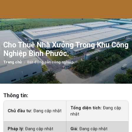
Cho Thuê Nhà Xưởng Trong Khu Công
Nghiệp Bình Phước.
Trang chủ
Bất động sản công nghiệp
/
Thông tin:
Tổng diện tích:
Đang cập
Chủ đầu tư:
Đang cập nhật
nhật
Pháp lý:
Đang cập nhật
Giá:
Đang cập nhật