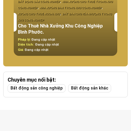
18-0
,
BẤT ĐỘNG SẢN CÔNG NGHIỆP
NHÀ XƯỞNG CHO THUÊ TRONG KHU
,
,
CÔNG NGHIỆP
NHÀ XƯỞNG BÁN TRONG KHU CÔNG NGHIÊP
ĐẤT T
,
XƯỞNG CHO THUÊ NGOÀI KHU
ĐẤT BÁN CHUYỂN NHƯỢNG TRONG
NGHIỆ
KHU CÔNG NGHIỆP
THUÊ 
Cho Thuê Nhà Xưởng Khu Công Nghiệp
NGHIỆ
Bình Phước.
Khu 
Pháp lý:
Đang cập nhật
Pháp 
Diện tích:
Đang cập nhật
Diện t
Giá:
Đang cập nhật
Giá:
Đ
Chuyên mục nổi bật:
Bất động sản công nghiệp
Bất động sản khác