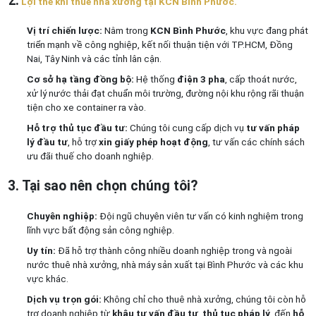
2.
Lợi thế khi thuê nhà xưởng tại KCN Bình Phước.
Vị trí chiến lược:
Nằm trong
KCN Bình Phước
, khu vực đang phát
triển mạnh về công nghiệp, kết nối thuận tiện với TP.HCM, Đồng
Nai, Tây Ninh và các tỉnh lân cận.
Cơ sở hạ tầng đồng bộ:
Hệ thống
điện 3 pha
, cấp thoát nước,
xử lý nước thải đạt chuẩn môi trường, đường nội khu rộng rãi thuận
tiện cho xe container ra vào.
Hỗ trợ thủ tục đầu tư:
Chúng tôi cung cấp dịch vụ
tư vấn pháp
lý đầu tư
, hỗ trợ
xin giấy phép hoạt động
, tư vấn các chính sách
ưu đãi thuế cho doanh nghiệp.
3. Tại sao nên chọn chúng tôi?
Chuyên nghiệp:
Đội ngũ chuyên viên tư vấn có kinh nghiệm trong
lĩnh vực bất động sản công nghiệp.
Uy tín:
Đã hỗ trợ thành công nhiều doanh nghiệp trong và ngoài
nước thuê nhà xưởng, nhà máy sản xuất tại Bình Phước và các khu
vực khác.
Dịch vụ trọn gói:
Không chỉ cho thuê nhà xưởng, chúng tôi còn hỗ
trợ doanh nghiệp từ
khâu tư vấn đầu tư
,
thủ tục pháp lý
, đến
hỗ