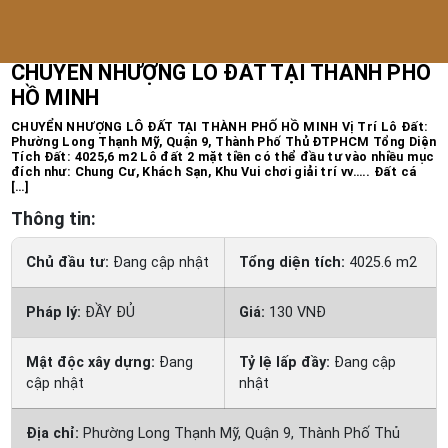
Trang chủ
/
Bất động sản khác
CHUYỂN NHƯỢNG LÔ ĐẤT TẠI THÀNH PHỐ
HỒ MINH
CHUYỂN NHƯỢNG LÔ ĐẤT TẠI THÀNH PHỐ HỒ MINH Vị Trí Lô Đất:
Phường Long Thạnh Mỹ, Quận 9, Thành Phố Thủ ĐTPHCM Tổng Diện
Tích Đất: 4025,6 m2 Lô đất 2 mặt tiền có thể đầu tư vào nhiều mục
đích như: Chung Cư, Khách Sạn, Khu Vui chơi giải trí vv….. Đất cá
[…]
Thông tin:
Chủ đầu tư:
Đang cập nhật
Tổng diện tích:
4025.6 m2
Pháp lý:
ĐẦY ĐỦ
Giá:
130 VNĐ
Mật độc xây dựng:
Đang
Tỷ lệ lấp đầy:
Đang cập
cập nhật
nhật
Địa chỉ:
Phường Long Thạnh Mỹ, Quận 9, Thành Phố Thủ