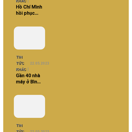
KHÁC
Hồ Chí Mình
hồi phục
mạnh mẽ
trong 9
tháng đầu
năm.
TIN
TỨC
22.05.2023
KHÁC
Gần 40 nhà
máy ở Bình
Dương
muốn tuyển
9.000 lao
động
TIN
TỨC
22.05.2023