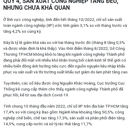
QUÝ 4, SẢN XUẤT CÔNG NGHIỆP TĂNG ĐỀU,
NHƯNG CHƯA KHẢ QUAN
Ở lĩnh vực công nghiệp, tính đến hết tháng 10/2022, chỉ số sản xuất
toàn ngành công nghiệp (IIP) ước tính giảm 3,1% so với tháng trước và
tăng 4,2% so cùng kỳ.
Đây là tỷ lệ giảm khá sâu so với hai tháng trước đó (tháng 8 tăng 0,5%
và được nhận định là khá thấp). Vào thời điểm tháng 8/2022, Sở Công
Thương TP.HCM không khỏi lo lắng khi ngành công nghiệp Thành phố
đang phải đối mặt với nhiều khó khăn trong bối cảnh kinh tế thế giới có
nhiều biến động ảnh hưởng tiêu cực đến nguồn nguyên liệu nhập khẩu
phục vụ sản xuất và thị trường xuất khẩu sụt giảm do lạm phát tăng cao.
Tuy nhiên, các số liệu được ông Nguyễn Khắc Hoàng, Cục trưởng Cục
Thống kê cung cấp thêm cho thấy, ngành công nghiệp Thành phố đã
phục hồi, kể từ sau đại dịch Covid-19.
Tính chung 10 tháng đầu năm 2022, chỉ số IIP trên địa bàn TP.HCM tăng
17,4% so với cùng kỳ. Bao gồm: Ngành khai khoáng tăng 50,5%; công
nghiệp chế biến, chế tạo tăng 17,3%; sản xuất và phân phối điện tăng
14,5%; cung cấp nước và xử lý rác thải tăng 11,7%.