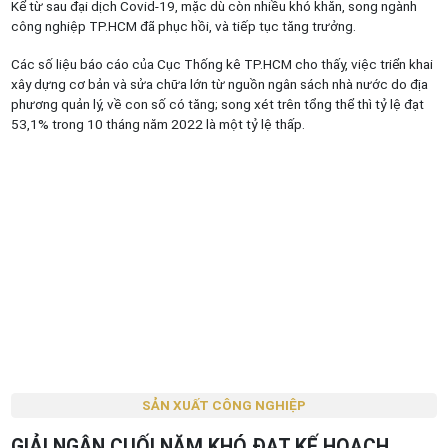
Kể từ sau đại dịch Covid-19, mặc dù còn nhiều khó khăn, song ngành
công nghiệp TP.HCM đã phục hồi, và tiếp tục tăng trưởng.
Các số liệu báo cáo của Cục Thống kê TP.HCM cho thấy, việc triển khai
xây dựng cơ bản và sửa chữa lớn từ nguồn ngân sách nhà nước do địa
phương quản lý, về con số có tăng; song xét trên tổng thể thì tỷ lệ đạt
53,1% trong 10 tháng năm 2022 là một tỷ lệ thấp.
SẢN XUẤT CÔNG NGHIỆP
GIẢI NGÂN CUỐI NĂM KHÓ ĐẠT KẾ HOẠCH.