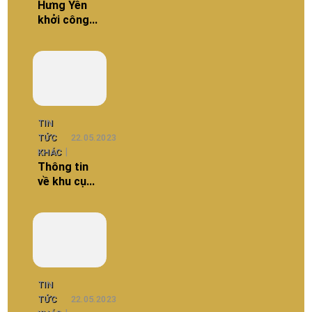
Hưng Yên
khởi công
Khu công
nghiệp số 5
thuộc KCN
và đô thị
TIN
TỨC
22.05.2023
KHÁC
Thông tin
về khu cụm
công
nghiệp tại
Thanh Hóa
TIN
TỨC
22.05.2023