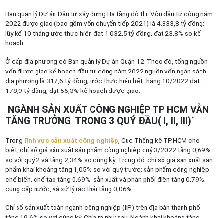
Ban quản lý Dự án Đầu tư xây dựng Hạ tầng đô thị: Vốn đầu tư công năm
2022 được giao (bao gồm vốn chuyển tiếp 2021) là 4.333,8 tỷ đồng;
lũy kế 10 tháng ước thực hiện đạt 1.032,5 tỷ đồng, đạt 23,8% so kế
hoạch.
Ở cấp địa phương có Ban quản lý Dự án Quận 12. Theo đó, tổng nguồn
vốn được giao kế hoạch đầu tư công năm 2022 nguồn vốn ngân sách
địa phương là 317,6 tỷ đồng; ước thực hiện hết tháng 10/2022 đạt
178,9 tỷ đồng, đạt 56,3% kế hoạch được giao.
NGÀNH SẢN XUẤT CÔNG NGHIỆP TP HCM VẪN
TĂNG TRƯỞNG TRONG 3 QUÝ ĐẦU( I, II, III)`
Trong
lĩnh vực sản xuất công nghiệp
, Cục Thống kê TP.HCM cho
biết, chỉ số giá sản xuất sản phẩm công nghiệp quý 3/2022 tăng 0,69%
so với quý 2 và tăng 2,34% so cùng kỳ. Trong đó, chỉ số giá sản xuất sản
phẩm khai khoáng tăng 1,05% so với quý trước; sản phẩm công nghiệp
chế biến, chế tạo tăng 0,69%; sản xuất và phân phối điện tăng 0,79%;
cung cấp nước, và xử lý rác thải tăng 0,06%.
Chỉ số sản xuất toàn ngành công nghiệp (IIP) trên địa bàn thành phố
tăng 19,6% so với cùng kỳ. Chia ra như sau: Ngành khai khoáng tăng