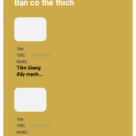
Bạn có thể thích
TIN
TỨC
22.05.2023
KHÁC
Tiền Giang
đẩy mạnh
phát triển
hạ tầng các
khu công
nghiệp
TIN
TỨC
22.05.2023
KHÁC