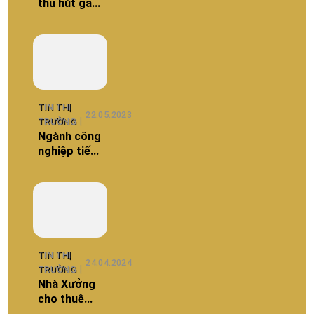
thu hút gần
40 tỷ USD
vốn đầu tư
nước ngoài
TIN THỊ
22.05.2023
TRƯỜNG
Ngành công
nghiệp tiếp
tục dẫn dắt
tăng
trưởng
TIN THỊ
24.04.2024
TRƯỜNG
Nhà Xưởng
cho thuê
Khu Công