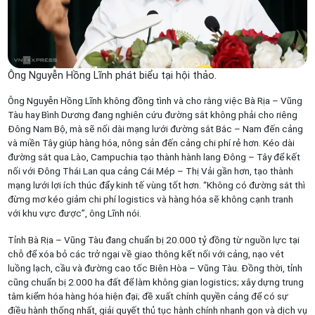
Ông Nguyễn Hồng Lĩnh phát biểu tại hội thảo.
Ông Nguyễn Hồng Lĩnh không đồng tình và cho rằng việc Bà Rịa – Vũng
Tàu hay Bình Dương đang nghiên cứu đường sắt không phải cho riêng
Đông Nam Bộ, mà sẽ nối dài mạng lưới đường sắt Bắc – Nam đến cảng
và miền Tây giúp hàng hóa, nông sản đến cảng chi phí rẻ hơn. Kéo dài
đường sắt qua Lào, Campuchia tạo thành hành lang Đông – Tây để kết
nối với Đông Thái Lan qua cảng Cái Mép – Thị Vải gần hơn, tạo thành
mạng lưới lợi ích thúc đẩy kinh tế vùng tốt hơn. “Không có đường sắt thì
đừng mơ kéo giảm chi phí logistics và hàng hóa sẽ không cạnh tranh
với khu vực được”, ông Lĩnh nói.
Tỉnh Bà Rịa – Vũng Tàu đang chuẩn bị 20.000 tỷ đồng từ nguồn lực tại
chỗ để xóa bỏ các trở ngại về giao thông kết nối với cảng, nạo vét
luồng lạch, cầu và đường cao tốc Biên Hòa – Vũng Tàu. Đồng thời, tỉnh
cũng chuẩn bị 2.000 ha đất để làm không gian logistics; xây dựng trung
tâm kiểm hóa hàng hóa hiện đại; đề xuất chính quyền cảng để có sự
điều hành thống nhất, giải quyết thủ tục hành chính nhanh gọn và dịch vụ