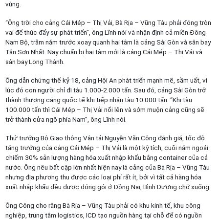
vùng.
“Ông trời cho cảng Cái Mép – Thị Vải, Bà Rịa – Vũng Tàu phải đóng tròn
vai để thúc đẩy sự phát triển”, ông Lĩnh nói và nhận định cả miền Đông
Nam Bộ, trăm năm trước xoay quanh hai tâm là cảng Sài Gòn và sân bay
Tân Sơn Nhất. Nay chuẩn bị hai tâm mới là cảng Cái Mép – Thị Vải và
sân bay Long Thành.
Ông dẫn chứng thế kỷ 18, cảng Hội An phát triển mạnh mẽ, sầm uất, vì
lúc đó con người chỉ đi tàu 1.000-2.000 tấn. Sau đó, cảng Sài Gòn trở
thành thương cảng quốc tế khi tiếp nhận tàu 10.000 tấn. “Khi tàu
100.000 tấn thì Cái Mép – Thị Vải nổi lên và sớm muộn cảng cũng sẽ
trở thành cửa ngõ phía Nam”, ông Lĩnh nói.
Thứ trưởng Bộ Giao thông Vận tải Nguyễn Văn Công đánh giá, tốc độ
tăng trưởng của cảng Cái Mép – Thị Vải là một kỳ tích, cuối năm ngoái
chiếm 30% sản lượng hàng hóa xuất nhập khẩu bằng container của cả
nước. Ông nêu bất cập lớn nhất hiện nay là cảng của Bà Rịa – Vũng Tàu
nhưng địa phương thu được các loại phí rất ít, bởi vì tất cả hàng hóa
xuất nhập khẩu đều được đóng gói ở Đồng Nai, Bình Dương chở xuống.
Ông Công cho rằng Bà Rịa – Vũng Tàu phải có khu kinh tế, khu công
nghiệp, trung tâm logistics, ICD tạo nguồn hàng tại chỗ để có nguồn