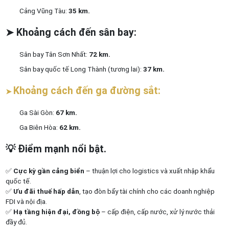
Cảng Vũng Tàu:
35 km.
➤
Khoảng cách đến sân bay:
Sân bay Tân Sơn Nhất:
72 km.
Sân bay quốc tế Long Thành (tương lai):
37 km.
Khoảng cách đến ga đường sắt:
➤
Ga Sài Gòn:
67 km.
Ga Biên Hòa:
62 km.
💡
Điểm mạnh nổi bật.
✅
Cực kỳ gần cảng biển
– thuận lợi cho logistics và xuất nhập khẩu
quốc tế.
✅
Ưu đãi thuế hấp dẫn
, tạo đòn bẩy tài chính cho các doanh nghiệp
FDI và nội địa.
✅
Hạ tầng hiện đại, đồng bộ
– cấp điện, cấp nước, xử lý nước thải
đầy đủ.