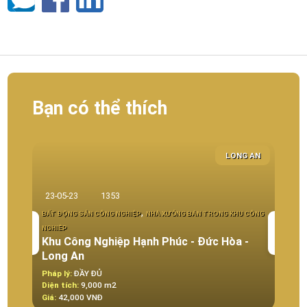
Bạn có thể thích
LONG AN
04-0
23-05-23
1353
BẤT Đ
,
BẤT ĐỘNG SẢN CÔNG NGHIỆP
NHÀ XƯỞNG BÁN TRONG KHU CÔNG
CÔNG 
NGHIÊP
BÁN C
Khu Công Nghiệp Hạnh Phúc - Đức Hòa -
nhà 
Long An
An
Pháp lý:
ĐẦY ĐỦ
Pháp 
Diện tích:
9,000 m2
Diện t
Giá:
42,000 VNĐ
Giá:
Đ