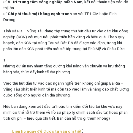
✅
Vị trí trung tâm công nghiệp miền Nam
, kết nối thuận tiện các đô
thị lớn.
✅
Chi phí thuê mặt bằng cạnh tranh
so với TP.HCM hoặc Bình
Dương.
Tỉnh Bà Rịa – Vũng Tàu đang tập trung thu hút đầu tư vào các khu công
nghiệp (KCN) với mục tiêu phát triển bền vững và hiệu quả.
Theo quy
hoạch, các KCN tại Vũng Tàu và Đất Đỏ đã được xác định, trong khi
phần lớn các KCN phát triển mới sẽ tập trung tại Phú Mỹ và Châu Đức.
Những dự án này nhằm tăng cường khả năng vận chuyển và lưu thông
hàng hóa, thúc đẩy kinh tế địa phương.
Việc thu hút đầu tư vào các ngành nghề trên không chỉ giúp Bà Rịa –
Vũng Tàu phát triển kinh tế mà còn tạo việc làm và nâng cao chất lượng
cuộc sống cho người dân địa phương.
Nếu bạn đang xem xét đầu tư hoặc tìm kiếm đối tác tại khu vực này,
mình có thể hỗ trợ thêm về hồ sơ pháp lý, chính sách đầu tư, hoặc phân
tích chi phí – hiệu quả chi tiết. Bạn cần hỗ trợ gì thêm không?
:
Liên hệ ngay để được tư vấn chi tiết