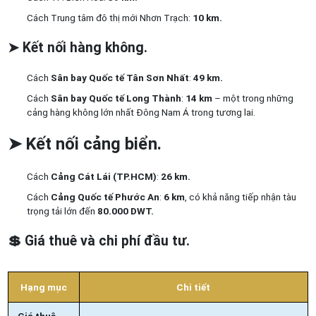
Cách Trung tâm đô thị mới Nhơn Trạch:
10 km.
➤
Kết nối hàng không.
Cách
Sân bay Quốc tế Tân Sơn Nhất
:
49 km.
Cách
Sân bay Quốc tế Long Thành
:
14 km
– một trong những
cảng hàng không lớn nhất Đông Nam Á trong tương lai.
➤
Kết nối cảng biển.
Cách
Cảng Cát Lái (TP.HCM)
:
26 km.
Cách
Cảng Quốc tế Phước An
:
6 km
, có khả năng tiếp nhận tàu
trọng tải lớn đến
80.000 DWT.
💲
Giá thuê và chi phí đầu tư.
Hạng mục
Chi tiết
Giá thuê