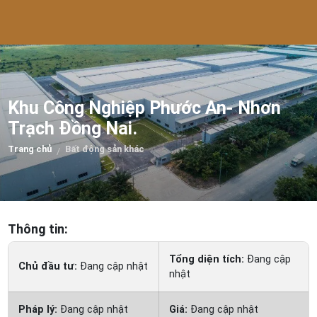
Khu Công Nghiệp Phước An- Nhơn
Trạch Đồng Nai.
Trang chủ
Bất động sản khác
/
Thông tin:
Tổng diện tích:
Đang cập
Chủ đầu tư:
Đang cập nhật
nhật
Pháp lý:
Đang cập nhật
Giá:
Đang cập nhật