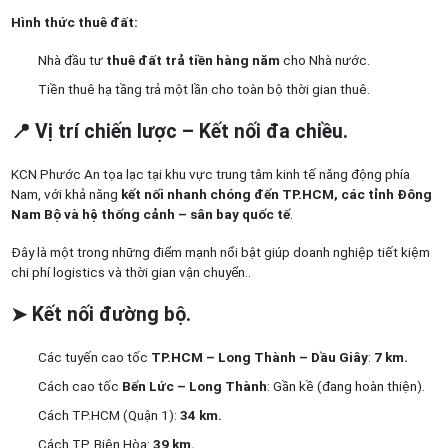
Hình thức thuê đất:
Nhà đầu tư
thuê đất trả tiền hàng năm
cho Nhà nước.
Tiền thuê hạ tầng trả một lần cho toàn bộ thời gian thuê.
📍
Vị trí chiến lược – Kết nối đa chiều.
KCN Phước An tọa lạc tại khu vực trung tâm kinh tế năng động phía
Nam, với khả năng
kết nối nhanh chóng đến TP.HCM, các tỉnh Đông
Nam Bộ và hệ thống cảnh – sân bay quốc tế
.
Đây là một trong những điểm mạnh nổi bật giúp doanh nghiệp tiết kiệm
chi phí logistics và thời gian vận chuyển..
➤
Kết nối đường bộ.
Các tuyến cao tốc
TP.HCM – Long Thành – Dầu Giây
:
7 km.
Cách cao tốc
Bến Lức – Long Thành
: Gần kề (đang hoàn thiện).
Cách TP.HCM (Quận 1):
34 km.
Cách TP. Biên Hòa:
39 km.