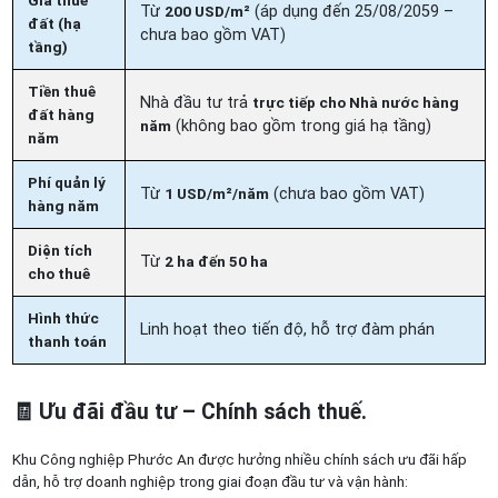
Từ
200 USD/m²
(áp dụng đến 25/08/2059 –
đất (hạ
chưa bao gồm VAT)
tầng)
Tiền thuê
Nhà đầu tư trả
trực tiếp cho Nhà nước hàng
đất hàng
năm
(không bao gồm trong giá hạ tầng)
năm
Phí quản lý
Từ
1 USD/m²/năm
(chưa bao gồm VAT)
hàng năm
Diện tích
Từ
2 ha đến 50 ha
cho thuê
Hình thức
Linh hoạt theo tiến độ, hỗ trợ đàm phán
thanh toán
🧾
Ưu đãi đầu tư – Chính sách thuế.
Khu Công nghiệp Phước An được hưởng nhiều chính sách ưu đãi hấp
dẫn, hỗ trợ doanh nghiệp trong giai đoạn đầu tư và vận hành: