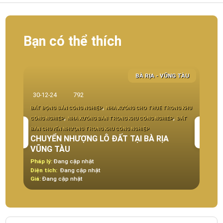
Bạn có thể thích
BÀ RỊA - VŨNG TÀU
30-12-24
792
23-0
,
BẤT ĐỘNG SẢN CÔNG NGHIỆP
NHÀ XƯỞNG CHO THUÊ TRONG KHU
,
,
CÔNG NGHIỆP
NHÀ XƯỞNG BÁN TRONG KHU CÔNG NGHIÊP
ĐẤT
BẤT Đ
BÁN CHUYỂN NHƯỢNG TRONG KHU CÔNG NGHIỆP
CÔNG 
CHUYỂN NHƯỢNG LÔ ĐẤT TẠI BÀ RỊA
NHÀ
VŨNG TÀU
NHƠ
Pháp lý:
Đang cập nhật
Pháp 
Diện tích:
Đang cập nhật
Diện t
Giá:
Đang cập nhật
Giá:
4