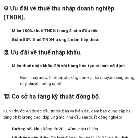
⚙️
Ưu đãi về thuế thu nhập doanh nghiệp
(TNDN).
Miễn 100% thuế TNDN trong 2 năm đầu tiên.
Giảm 50% thuế TNDN trong 4 năm tiếp theo.
🚢
Ưu đãi về thuế nhập khẩu.
Miễn thuế nhập khẩu đối với hàng hóa tạo tài sản cố định.
Gồm: máy móc, thiết bị, phương tiện vận tải chuyên dùng trong
dây chuyền công nghệ.
🏗️
Cơ sở hạ tầng kỹ thuật đồng bộ.
KCN Phước An được đầu tư bài bản và hiện đại, đảm bảo cung cấp hạ
tầng chất lượng cao, đáp ứng mọi nhu cầu sản xuất công nghiệp:
Đường nội khu:
Rộng từ 20 – 40m, chịu tải lớn.
Hệ thống cấp điện:
Từ lưới điện quốc gia (110/22kV), ổn định,