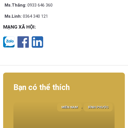
Ms.Thắng:
0933 646 360
Ms.Linh:
0364 340 121
MẠNG XÃ HỘI:
Bạn có thể thích
,
MIỀN NAM
BÌNH PHƯỚC
15-1
BẤT Đ