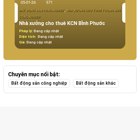
05-01-26
571
CÔNG 
,
BẤT ĐỘNG SẢN CÔNG NGHIỆP
NHÀ XƯỞNG CHO THUÊ TRONG KHU
BÁN C
Chu
CÔNG NGHIỆP
Nhà xưởng cho thuê KCN BÌnh Phước
An
Pháp lý:
Đang cập nhật
Pháp 
Diện tích:
Đang cập nhật
Diện t
Giá:
Đang cập nhật
Giá:
Đ
Chuyên mục nổi bật:
Bất động sản công nghiệp
Bất động sản khác