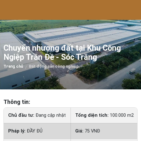
Chuyển nhượng đất tại Khu Công
Ngiệp Trần Đề - Sóc Trăng
Trang chủ
Bất động sản công nghiệp
/
Thông tin:
Chủ đầu tư:
Đang cập nhật
Tổng diện tích:
100.000 m2
Pháp lý:
ĐẦY ĐỦ
Giá:
75 VNĐ