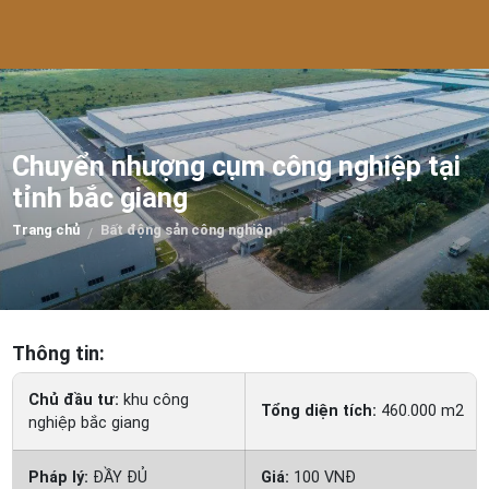
Chuyển nhượng cụm công nghiệp tại
tỉnh bắc giang
Trang chủ
Bất động sản công nghiệp
/
Thông tin:
Chủ đầu tư:
khu công
Tổng diện tích:
460.000 m2
nghiệp bắc giang
Pháp lý:
ĐẦY ĐỦ
Giá:
100 VNĐ