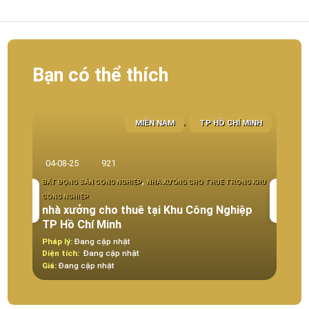
Bạn có thể thích
,
MIỀN NAM
TP HỒ CHÍ MINH
04-08-25
921
23-0
,
BẤT ĐỘNG SẢN CÔNG NGHIỆP
NHÀ XƯỞNG CHO THUÊ TRONG KHU
BẤT Đ
CÔNG NGHIỆP
KHU C
nhà xưởng cho thuê tại Khu Công Nghiệp
Chu
TP Hồ Chí Minh
Nin
Pháp lý:
Đang cập nhật
Pháp 
Diện tích:
Đang cập nhật
Diện t
Giá:
Đang cập nhật
Giá:
1