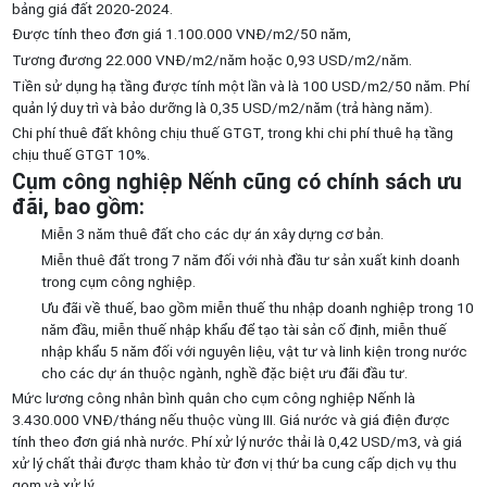
bảng giá đất 2020-2024.
Được tính theo đơn giá 1.100.000 VNĐ/m2/50 năm,
Tương đương 22.000 VNĐ/m2/năm hoặc 0,93 USD/m2/năm.
Tiền sử dụng hạ tầng được tính một lần và là 100 USD/m2/50 năm. Phí
quản lý duy trì và bảo dưỡng là 0,35 USD/m2/năm (trả hàng năm).
Chi phí thuê đất không chịu thuế GTGT, trong khi chi phí thuê hạ tầng
chịu thuế GTGT 10%.
Cụm công nghiệp Nếnh cũng có chính sách ưu
đãi, bao gồm:
Miễn 3 năm thuê đất cho các dự án xây dựng cơ bản.
Miễn thuê đất trong 7 năm đối với nhà đầu tư sản xuất kinh doanh
trong cụm công nghiệp.
Ưu đãi về thuế, bao gồm miễn thuế thu nhập doanh nghiệp trong 10
năm đầu, miễn thuế nhập khẩu để tạo tài sản cố định, miễn thuế
nhập khẩu 5 năm đối với nguyên liệu, vật tư và linh kiện trong nước
cho các dự án thuộc ngành, nghề đặc biệt ưu đãi đầu tư.
Mức lương công nhân bình quân cho cụm công nghiệp Nếnh là
3.430.000 VNĐ/tháng nếu thuộc vùng III. Giá nước và giá điện được
tính theo đơn giá nhà nước. Phí xử lý nước thải là 0,42 USD/m3, và giá
xử lý chất thải được tham khảo từ đơn vị thứ ba cung cấp dịch vụ thu
gom và xử lý.