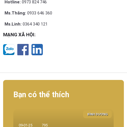
Hotline:
0973 824 746
Ms.Thắng:
0933 646 360
Ms.Linh:
0364 340 121
MẠNG XÃ HỘI:
Bạn có thể thích
BÌNH DƯƠNG
14-0
09-01-25
795
NHÀ X