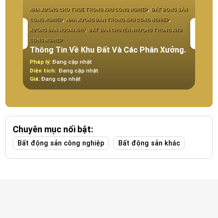
,
NHÀ XƯỞNG CHO THUÊ TRONG KHU CÔNG NGHIỆP
BẤT ĐỘNG SẢN
CÔNG 
,
,
CÔNG NGHIỆP
NHÀ XƯỞNG BÁN TRONG KHU CÔNG NGHIÊP
BÁN C
,
XƯỞNG BÁN NGOÀI KHU
ĐẤT BÁN CHUYỂN NHƯỢNG TRONG KHU
THUÊ 
Khu 
CÔNG NGHIỆP
Thông Tin Về Khu Đất Và Các Phân Xưởng.
Tàu
Pháp lý:
Đang cập nhật
Pháp 
Diện tích:
Đang cập nhật
Diện t
Giá:
Đang cập nhật
Giá:
Đ
Chuyên mục nổi bật:
Bất động sản công nghiệp
Bất động sản khác