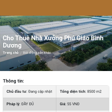
Cho Thuê Nhà Xưởng Phú Giáo Bình
Dương
Trang chủ
Bất động sản khác
/
Thông tin:
Chủ đầu tư:
Đang cập nhật
Tổng diện tích:
8500 m2
Pháp lý:
ĐẦY ĐỦ
Giá:
55 VNĐ